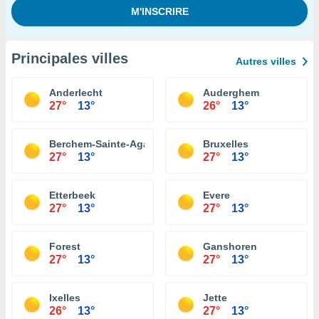
Principales villes
Autres villes
Anderlecht
Auderghem
27°
13°
26°
13°
Berchem-Sainte-Agathe
Bruxelles
27°
13°
27°
13°
Etterbeek
Evere
27°
13°
27°
13°
Forest
Ganshoren
27°
13°
27°
13°
Ixelles
Jette
26°
13°
27°
13°