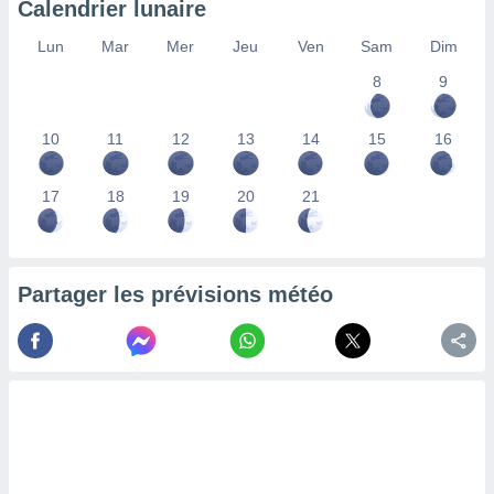
Calendrier lunaire
lisés,
des
Lun
Mar
Mer
Jeu
Ven
Sam
Dim
our
8
9
nner des
s
lisés,
10
11
12
13
14
15
16
la
ance des
s,
17
18
19
20
21
la
ance des
s,
dre les
Partager les prévisions météo
par le
ques ou
inaisons
ées
nt de
tes
,
er et
r les