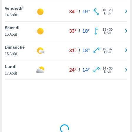
lisé en
Vendredi
 de
10
-
29
34°
/
19°
km/h
14 Août
. Vous
rouver
Samedi
13
-
30
33°
/
18°
ations
km/h
15 Août
re
que de
Dimanche
kies
15
-
37
31°
/
18°
km/h
16 Août
r votre
ement à
ment en
Lundi
14
-
35
24°
/
14°
sur le
km/h
17 Août
res des
kies
le au
page de
te web.
MENT,
 les