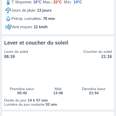
ires
T. Moyenne:
18°C
Max.:
22°C
Mín:
14°C
ons le
Jours de pluie:
13
jours
ent des
es
Précip. cumulées:
78 mm
 :
Vent moyen:
12 km/h
et/ou
 à des
ions sur
eil,
Lever et coucher du soleil
des
Lever du soleil
Coucher du soleil
limitées
06:19
21:16
nner la
, créer
ils pour
ité
lisée,
des
Première lueur
Midi
Dernière lueur
our
05:40
13:48
21:54
nner des
Durée du jour
14 h 57 min
és
Lumière du jour restante
52 min
lisées,
s profils
enus