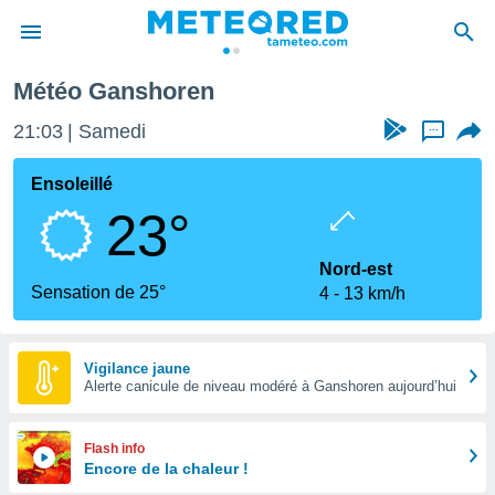
Météo Ganshoren
e
ntialité
21:03
Samedi
...
enu de
o.com
Ensoleillé
o.com) a
23°
aré par
onnels
Nord-est
arantir
Sensation de 25°
4
13 km/h
té des
ions
. Vous
accéder
Vigilance jaune
e en
Alerte canicule de niveau modéré à Ganshoren aujourd’hui
 les
s :
Flash info
Encore de la chaleur !
r les