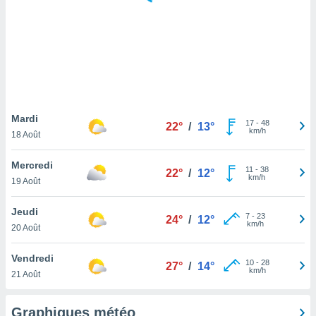
logies
e
s
tez pas
ation de
, vous
z à
à notre
Mardi
17
-
48
22°
/
13°
km/h
18 Août
.com.
 cas,
Mercredi
11
-
38
us
22°
/
12°
km/h
19 Août
ns que
s
Jeudi
7
-
23
24°
/
12°
ires
km/h
20 Août
urer la
on sur le
Vendredi
10
-
28
 seront
27°
/
14°
km/h
21 Août
, et que
ies ne
as
Graphiques météo