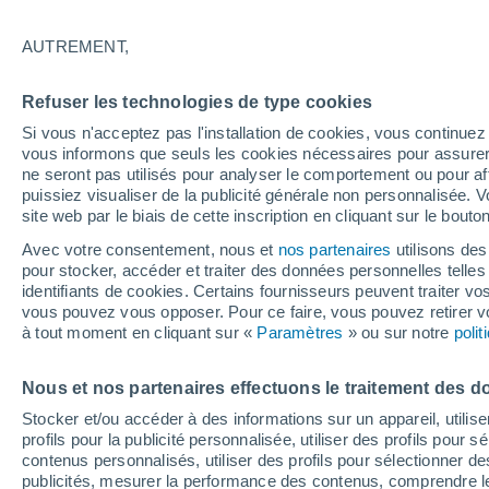
32°
AUTREMENT,
Nord
Refuser les technologies de type cookies
Sensation de 34°
18
-
28 km
Si vous n'acceptez pas l'installation de cookies, vous continu
vous informons que seuls les cookies nécessaires pour assurer la
ne seront pas utilisés pour analyser le comportement ou pour af
puissiez visualiser de la publicité générale non personnalisée. V
Flash info
site web par le biais de cette inscription en cliquant sur le bouto
Encore de la chaleur !
Avec votre consentement, nous et
nos partenaires
utilisons des
pour stocker, accéder et traiter des données personnelles telles 
Météo 1 - 7 jours
Heure par heure
Actualité
Carte 
identifiants de cookies. Certains fournisseurs peuvent traiter vo
vous pouvez vous opposer. Pour ce faire, vous pouvez retirer
à tout moment en cliquant sur «
Paramètres
» ou sur notre
poli
Demain
Lundi
Aujourd´hui
Nous et nos partenaires effectuons le traitement des d
9 Août
10 Août
8 Août
Stocker et/ou accéder à des informations sur un appareil, utilise
profils pour la publicité personnalisée, utiliser des profils pour 
contenus personnalisés, utiliser des profils pour sélectionner
publicités, mesurer la performance des contenus, comprendre le