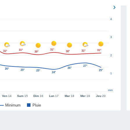
4
3
31°
31°
31°
31°
31°
30°
30°
2
27°
26°
26°
25°
25°
25°
24°
1
mm
Ven
14
Sam
15
Dim
16
Lun
17
Mar
18
Mer
19
Jeu
20
Minimum
Pluie