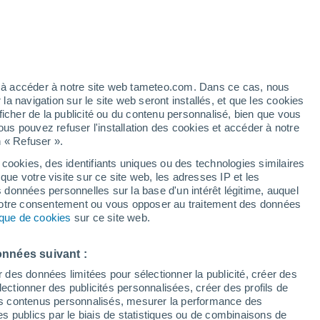
Vigilance rouge
Alerte canicule de niveau extrême à
Gallipoli aujourd’hui
/h
ez à accéder à notre site web tameteo.com. Dans ce cas, nous
 navigation sur le site web seront installés, et que les cookies
ficher de la publicité ou du contenu personnalisé, bien que vous
ous pouvez refuser l'installation des cookies et accéder à notre
n « Refuser ».
 cookies, des identifiants uniques ou des technologies similaires
que votre visite sur ce site web, les adresses IP et les
des températures
Radar de pluie
Satellites
Modèles
s données personnelles sur la base d'un intérêt légitime, auquel
 votre consentement ou vous opposer au traitement des données
tique de cookies
sur ce site web.
Mardi
Mercredi
Jeudi
Vendredi
onnées suivant :
11 Août
12 Août
13 Août
14 Août
r des données limitées pour sélectionner la publicité, créer des
sélectionner des publicités personnalisées, créer des profils de
 des contenus personnalisés, mesurer la performance des
s publics par le biais de statistiques ou de combinaisons de
30%