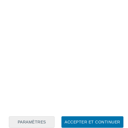
Calendrier lunaire
Lun
Mar
Mer
Jeu
Ven
Sam
Dim
8
9
10
11
12
13
14
15
16
17
18
19
20
21
PARAMÈTRES
ACCEPTER ET CONTINUER