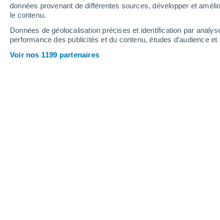
données provenant de différentes sources, développer et amélior
le contenu.
34°
/
27°
33°
/
25°
36°
/
27°
Données de géolocalisation précises et identification par analys
performance des publicités et du contenu, études d’audience e
23
-
35
km/h
17
-
28
km/h
16
23
-
36
km/h
Voir nos 1199 partenaires
Météo Gallipoli aujourd´hui
, 8 août
Ensoleillé
35°
17:00
T. ressentie
36°
Ensoleillé
34°
18:00
T. ressentie
35°
Ensoleillé
33°
19:00
T. ressentie
35°
Ensoleillé
32°
20:00
T. ressentie
34°