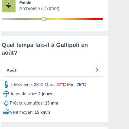
Faible
Ambroisie (15 #/m³)
Quel temps fait-il à Gallipoli en
août
?
Août
T. Moyenne:
26°C
Max.:
27°C
Mín:
25°C
Jours de pluie:
2
jours
Précip. cumulées:
13 mm
Vent moyen:
15 km/h