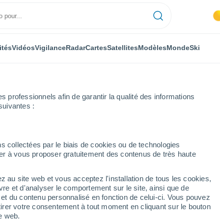
ités
Vidéos
Vigilance
Radar
Cartes
Satellites
Modèles
Monde
Ski
professionnels afin de garantir la qualité des informations
suivantes :
s collectées par le biais de cookies ou de technologies
nuer à vous proposer gratuitement des contenus de très haute
z au site web et vous acceptez l'installation de tous les cookies,
...
vre et d'analyser le comportement sur le site, ainsi que de
é et du contenu personnalisé en fonction de celui-ci. Vous pouvez
Heure par heure
tirer votre consentement à tout moment en cliquant sur le bouton
Chaleur humide et étouffante
te web.
dans les prochaines heures