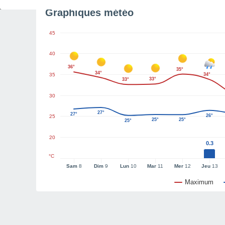
Graphiques météo
45
40
36°
35°
34°
35
34°
33°
33°
30
27°
27°
26°
25
25°
25°
25°
20
0.3
°C
Sam
8
Dim
9
Lun
10
Mar
11
Mer
12
Jeu
13
Maximum