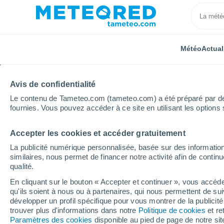
Météo
Actual
Avis de confidentialité
Le contenu de Tameteo.com (tameteo.com) a été préparé par des 
fournies. Vous pouvez accéder à ce site en utilisant les options 
Accepter les cookies et accéder gratuitement
Accueil
Italie
Province de Lecce
Gallipoli
La publicité numérique personnalisée, basée sur des information
similaires, nous permet de financer notre activité afin de conti
Météo Gallipoli
qualité.
En cliquant sur le bouton « Accepter et continuer », vous accéde
19:43
Samedi
qu'ils soient à nous ou à partenaires, qui nous permettent de sui
développer un profil spécifique pour vous montrer de la publicit
trouver plus d'informations dans notre
Politique de cookies
et re
Ensoleillé
Paramètres des cookies
disponible au pied de page de notre si