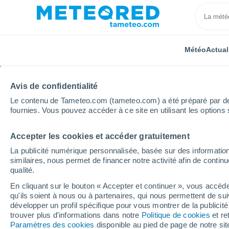
Météo
Actual
Avis de confidentialité
Le contenu de Tameteo.com (tameteo.com) a été préparé par des 
fournies. Vous pouvez accéder à ce site en utilisant les options 
Accepter les cookies et accéder gratuitement
Accueil
Inde
Uttarakhand
Gadarpur
La publicité numérique personnalisée, basée sur des information
similaires, nous permet de financer notre activité afin de conti
Météo Gadarpur
qualité.
En cliquant sur le bouton « Accepter et continuer », vous accéde
18:39
Samedi
qu'ils soient à nous ou à partenaires, qui nous permettent de sui
développer un profil spécifique pour vous montrer de la publicit
trouver plus d'informations dans notre
Politique de cookies
et re
Éclaircies
Paramètres des cookies
disponible au pied de page de notre si