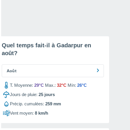
Quel temps fait-il à Gadarpur en
août
?
Août
T. Moyenne:
29°C
Max.:
32°C
Mín:
26°C
Jours de pluie:
25
jours
Précip. cumulées:
259 mm
Vent moyen:
8 km/h