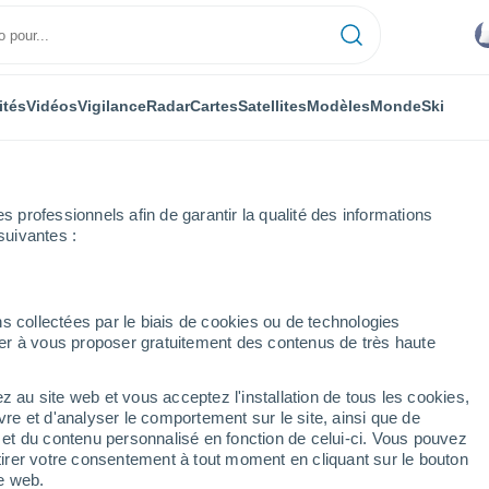
ités
Vidéos
Vigilance
Radar
Cartes
Satellites
Modèles
Monde
Ski
professionnels afin de garantir la qualité des informations
suivantes :
s collectées par le biais de cookies ou de technologies
nuer à vous proposer gratuitement des contenus de très haute
z au site web et vous acceptez l'installation de tous les cookies,
...
vre et d'analyser le comportement sur le site, ainsi que de
é et du contenu personnalisé en fonction de celui-ci. Vous pouvez
Heure par heure
tirer votre consentement à tout moment en cliquant sur le bouton
Intervalles nuageux dans les
te web.
prochaines heures