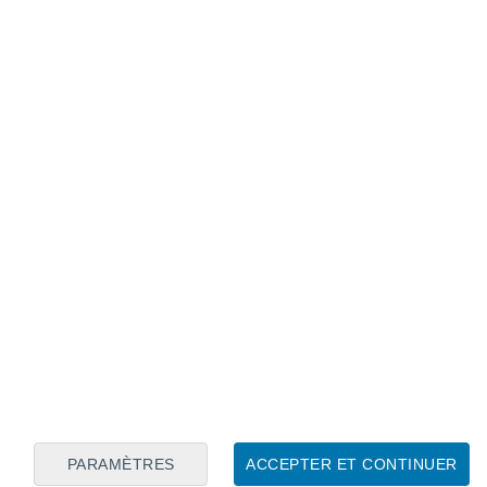
Calendrier lunaire
Lun
Mar
Mer
Jeu
Ven
Sam
Dim
8
9
10
11
12
13
14
15
16
17
18
19
20
21
PARAMÈTRES
ACCEPTER ET CONTINUER