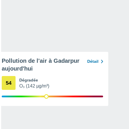
Pollution de l'air à Gadarpur
Détail
aujourd'hui
Dégradée
54
O₃ (142 µg/m³)