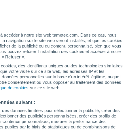
Risque d'Indice UV 11+ Extrême!
Durant la journée de demain
h
ez à accéder à notre site web tameteo.com. Dans ce cas, nous
 navigation sur le site web seront installés, et que les cookies
ficher de la publicité ou du contenu personnalisé, bien que vous
ous pouvez refuser l'installation des cookies et accéder à notre
n « Refuser ».
 cookies, des identifiants uniques ou des technologies similaires
que votre visite sur ce site web, les adresses IP et les
 de couverture nuageuse
Radar de pluie
Satellites
Modèles
s données personnelles sur la base d'un intérêt légitime, auquel
 votre consentement ou vous opposer au traitement des données
tique de cookies
sur ce site web.
Mardi
Mercredi
Jeudi
Vendredi
onnées suivant :
11 Août
12 Août
13 Août
14 Août
r des données limitées pour sélectionner la publicité, créer des
sélectionner des publicités personnalisées, créer des profils de
 des contenus personnalisés, mesurer la performance des
s publics par le biais de statistiques ou de combinaisons de
90%
70%
90%
90%