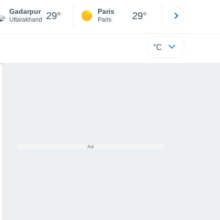
Gadarpur
Paris
Montpelli
29°
29°
Uttarakhand
Paris
Hérault
°C