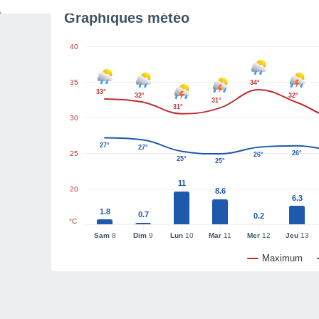
Graphiques météo
40
35
34°
33°
32°
32°
31°
31°
30
27°
27°
25
26°
26°
25°
25°
11
20
8.6
6.3
1.8
0.7
0.2
°C
Sam
8
Dim
9
Lun
10
Mar
11
Mer
12
Jeu
13
Maximum