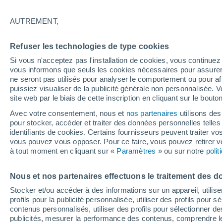
30°
AUTREMENT,
Sud-est
Refuser les technologies de type cookies
Sensation de 39°
6
-
16 km/
Si vous n'acceptez pas l'installation de cookies, vous continu
vous informons que seuls les cookies nécessaires pour assurer la
ne seront pas utilisés pour analyser le comportement ou pour af
puissiez visualiser de la publicité générale non personnalisée. V
Flash info
site web par le biais de cette inscription en cliquant sur le bouto
Encore de la chaleur !
Avec votre consentement, nous et
nos partenaires
utilisons des
pour stocker, accéder et traiter des données personnelles telles 
Météo 1 - 7 jours
Heure par heure
Actualité
Carte
identifiants de cookies. Certains fournisseurs peuvent traiter vo
vous pouvez vous opposer. Pour ce faire, vous pouvez retirer
à tout moment en cliquant sur «
Paramètres
» ou sur notre
poli
Demain
Lundi
Aujourd´hui
Nous et nos partenaires effectuons le traitement des d
9 Août
10 Août
8 Août
Stocker et/ou accéder à des informations sur un appareil, utilise
profils pour la publicité personnalisée, utiliser des profils pour 
contenus personnalisés, utiliser des profils pour sélectionner
publicités, mesurer la performance des contenus, comprendre le
50%
90%
70%