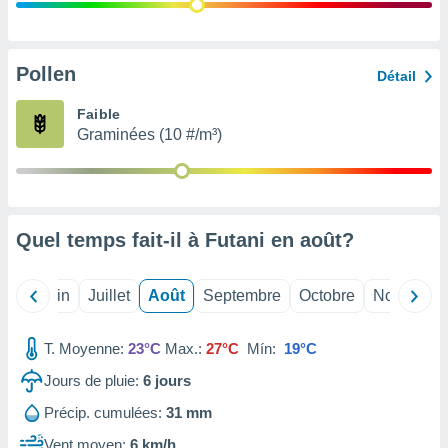
nées
lles sur
d'un
égitime,
Pollen
Détail
vous
vous
Faible
 Pour ce
Graminées (10 #/m³)
ous
etirer
ement
 opposer
Quel temps fait-il à Futani en
août
?
ement
nées à
ment en
Mai
Juin
Juillet
Août
Septembre
Octobre
Novembre
 sur «
res
» ou
e
T. Moyenne:
23°C
Max.:
27°C
Mín:
19°C
que de
kies
Jours de pluie:
6
jours
ite web.
Précip. cumulées:
31 mm
t nos
Vent moyen:
6 km/h