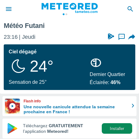
Météo Futani
e
ntialité
23:16
Jeudi
...
enu de
o.com
Ciel dégagé
o.com) a
24°
aré par
onnels
Dernier Quartier
arantir
Sensation de 25°
Éclairée:
46%
té des
ions
. Vous
Flash info
accéder
Une nouvelle canicule attendue la semaine
e en
prochaine en France !
 les
Téléchargez
GRATUITEMENT
s :
Installer
l’application
Meteored!
r les