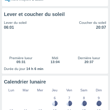
ires
ons le
ent des
Lever et coucher du soleil
es
 :
Lever du soleil
Coucher du soleil
et/ou
06:01
20:07
 à des
ions sur
eil,
des
limitées
Première lueur
Midi
Dernière lueur
nner la
05:31
13:04
20:37
, créer
ils pour
Durée du jour
14 h 6 min
ité
lisée,
Calendrier lunaire
des
our
Lun
Mar
Mer
Jeu
Ven
Sam
Dim
nner des
és
6
7
8
9
lisées,
s profils
enus