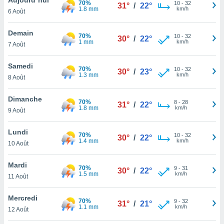
70%
n «
10
-
32
31°
/
22°
1.8 mm
km/h
6 Août
 et
r »,
cédez au
Demain
70%
10
-
32
30°
/
22°
 et vous
1 mm
km/h
7 Août
z
ation de
Samedi
70%
10
-
32
30°
/
23°
1.3 mm
km/h
8 Août
qu'ils
 nous ou
aires,
Dimanche
70%
8
-
28
31°
/
22°
1.8 mm
km/h
9 Août
nt de
t
Lundi
70%
10
-
32
er le
30°
/
22°
1.4 mm
km/h
10 Août
ement
te, ainsi
Mardi
70%
9
-
31
30°
/
22°
1.5 mm
km/h
per un
11 Août
écifique
us
Mercredi
70%
9
-
32
de la
31°
/
21°
1.1 mm
km/h
12 Août
 et du