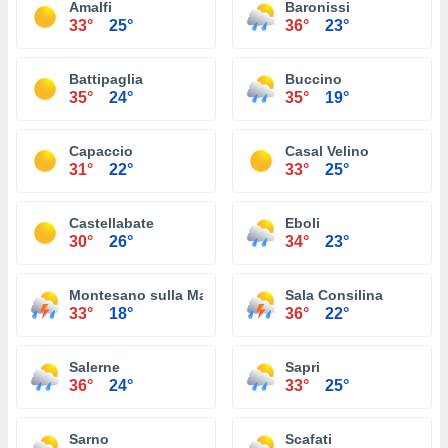
Amalfi
Baronissi
33°
25°
36°
23°
Battipaglia
Buccino
35°
24°
35°
19°
Capaccio
Casal Velino
31°
22°
33°
25°
Castellabate
Eboli
30°
26°
34°
23°
Montesano sulla Marcellana
Sala Consilina
33°
18°
36°
22°
Salerne
Sapri
36°
24°
33°
25°
Sarno
Scafati