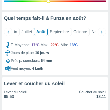
nées
lles sur
d'un
égitime,
Quel temps fait-il à Funza en
août
?
vous
vous
 Pour ce
Mai
Juin
Juillet
Août
Septembre
Octobre
Novembre
ous
etirer
T. Moyenne:
17°C
Max.:
22°C
Mín:
13°C
ement
Jours de pluie:
10
jours
 opposer
ement
Précip. cumulées:
64 mm
nées à
ment en
Vent moyen:
4 km/h
 sur «
res
» ou
e
Lever et coucher du soleil
que de
kies
Lever du soleil
Coucher du soleil
ite web.
05:53
18:11
t nos