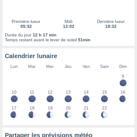
ires
ons le
ent des
es
Première lueur
Midi
Dernière lueur
 :
05:32
12:02
18:32
et/ou
Durée du jour
12 h 17 min
 à des
Temps restant avant le lever de soleil
51min
ions sur
eil,
Calendrier lunaire
des
limitées
Lun
Mar
Mer
Jeu
Ven
Sam
Dim
nner la
9
, créer
ils pour
ité
10
11
12
13
14
15
16
lisée,
des
our
17
18
19
20
21
22
nner des
és
lisées,
s profils
Partager les prévisions météo
enus