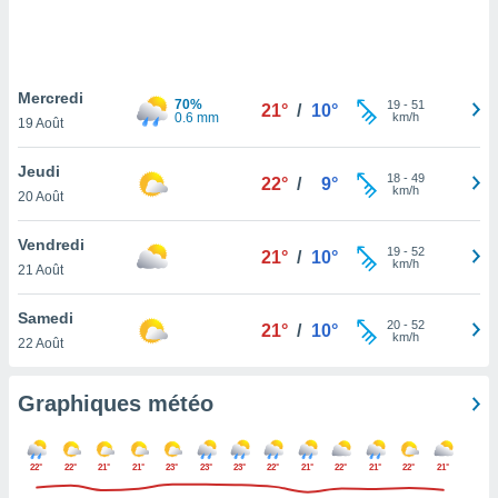
logies
e
s
Mercredi
tez pas
70%
19
-
51
21°
/
10°
0.6 mm
km/h
ation de
19 Août
, vous
z à
Jeudi
18
-
49
22°
/
9°
à notre
km/h
20 Août
.com.
Vendredi
 cas,
19
-
52
21°
/
10°
km/h
us
21 Août
ns que
s
Samedi
20
-
52
21°
/
10°
km/h
22 Août
ires
urer la
on sur le
Graphiques météo
 seront
, et que
ies ne
22°
22°
21°
21°
23°
23°
23°
22°
21°
22°
21°
22°
21°
as