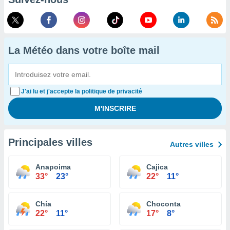
La Météo dans votre boîte mail
J'ai lu et j'accepte la politique de privacité
Principales villes
Autres villes
Anapoima
Cajica
33°
23°
22°
11°
Chía
Choconta
22°
11°
17°
8°