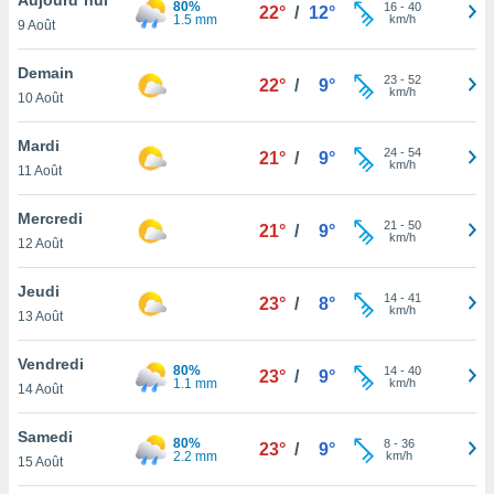
80%
n «
16
-
40
22°
/
12°
1.5 mm
km/h
9 Août
 et
r »,
cédez au
Demain
23
-
52
22°
/
9°
 et vous
km/h
10 Août
z
ation de
Mardi
24
-
54
21°
/
9°
km/h
11 Août
qu'ils
 nous ou
aires,
Mercredi
21
-
50
21°
/
9°
km/h
12 Août
nt de
t
Jeudi
14
-
41
er le
23°
/
8°
km/h
13 Août
ement
te, ainsi
Vendredi
80%
14
-
40
23°
/
9°
1.1 mm
km/h
per un
14 Août
écifique
us
Samedi
80%
8
-
36
de la
23°
/
9°
2.2 mm
km/h
15 Août
 et du