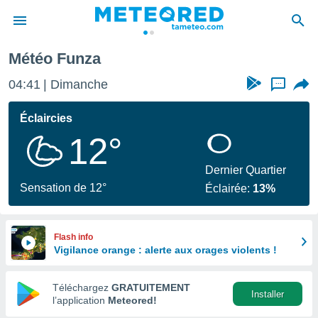
Météo Funza
e
ntialité
04:41
Dimanche
...
enu de
o.com
Éclaircies
o.com) a
12°
aré par
onnels
Dernier Quartier
arantir
Sensation de 12°
Éclairée:
13%
té des
ions
. Vous
accéder
Flash info
e en
Vigilance orange : alerte aux orages violents !
 les
Téléchargez
GRATUITEMENT
s :
Installer
l’application
Meteored!
r les