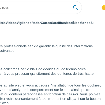
ités
Vidéos
Vigilance
Radar
Cartes
Satellites
Modèles
Monde
Ski
professionnels afin de garantir la qualité des informations
suivantes :
Frýdlant
s collectées par le biais de cookies ou de technologies
nuer à vous proposer gratuitement des contenus de très haute
z au site web et vous acceptez l'installation de tous les cookies,
...
vre et d'analyser le comportement sur le site, ainsi que de
é et du contenu personnalisé en fonction de celui-ci. Vous pouvez
Heure par heure
tirer votre consentement à tout moment en cliquant sur le bouton
Intervalles nuageux dans les
te web.
prochaines heures