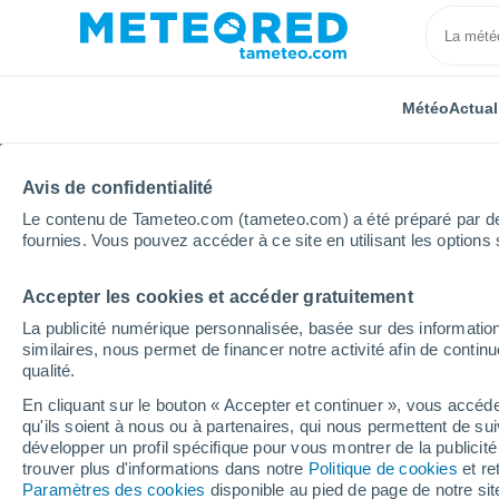
Météo
Actual
Avis de confidentialité
Le contenu de Tameteo.com (tameteo.com) a été préparé par des 
fournies. Vous pouvez accéder à ce site en utilisant les options 
Accepter les cookies et accéder gratuitement
Accueil
République tchèque
Région de Liberec
La publicité numérique personnalisée, basée sur des information
similaires, nous permet de financer notre activité afin de conti
Météo Frýdlant
qualité.
En cliquant sur le bouton « Accepter et continuer », vous accéde
11:09
Dimanche
qu'ils soient à nous ou à partenaires, qui nous permettent de sui
développer un profil spécifique pour vous montrer de la publicit
trouver plus d'informations dans notre
Politique de cookies
et re
Ensoleillé
Paramètres des cookies
disponible au pied de page de notre si