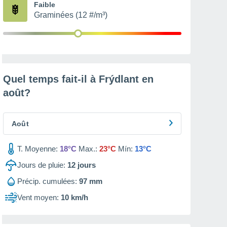
Faible
Graminées (12 #/m³)
Quel temps fait-il à Frýdlant en
août
?
Août
T. Moyenne:
18°C
Max.:
23°C
Mín:
13°C
Jours de pluie:
12
jours
Précip. cumulées:
97 mm
Vent moyen:
10 km/h