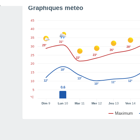
Graphiques météo
45
40
35
31°
29°
30
28°
26°
25
23°
22°
20
18°
15
13°
12°
10
12°
11°
10°
0.6
5
°C
Dim
9
Lun
10
Mar
11
Mer
12
Jeu
13
Ven
14
Maximum