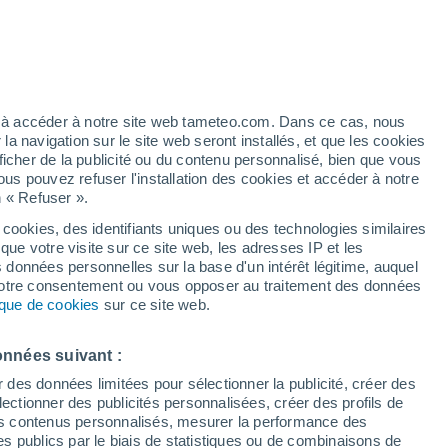
/h
ez à accéder à notre site web tameteo.com. Dans ce cas, nous
 navigation sur le site web seront installés, et que les cookies
ficher de la publicité ou du contenu personnalisé, bien que vous
ous pouvez refuser l'installation des cookies et accéder à notre
n « Refuser ».
!
 cookies, des identifiants uniques ou des technologies similaires
que votre visite sur ce site web, les adresses IP et les
 de couverture nuageuse
Radar de pluie
Satellites
Modèles
s données personnelles sur la base d'un intérêt légitime, auquel
 votre consentement ou vous opposer au traitement des données
tique de cookies
sur ce site web.
ercredi
Jeudi
Vendredi
Samedi
onnées suivant :
12 Août
13 Août
14 Août
15 Août
r des données limitées pour sélectionner la publicité, créer des
sélectionner des publicités personnalisées, créer des profils de
 des contenus personnalisés, mesurer la performance des
s publics par le biais de statistiques ou de combinaisons de