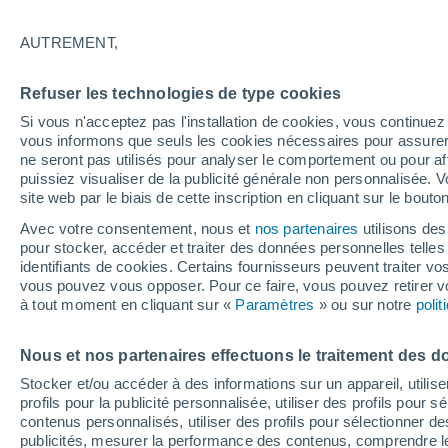
24°
AUTREMENT,
Sud
Refuser les technologies de type cookies
Sensation de 26°
13
-
29 km
Si vous n'acceptez pas l'installation de cookies, vous continu
vous informons que seuls les cookies nécessaires pour assurer la
ne seront pas utilisés pour analyser le comportement ou pour af
puissiez visualiser de la publicité générale non personnalisée. V
Flash info
site web par le biais de cette inscription en cliquant sur le bouto
Vigilance orange : alerte aux orages violents 
Avec votre consentement, nous et
nos partenaires
utilisons des
pour stocker, accéder et traiter des données personnelles telles 
Météo 1 - 7 jours
Heure par heure
Actualité
Carte
identifiants de cookies. Certains fournisseurs peuvent traiter vo
vous pouvez vous opposer. Pour ce faire, vous pouvez retirer
à tout moment en cliquant sur «
Paramètres
» ou sur notre
poli
Demain
Mardi
M
Aujourd´hui
Nous et nos partenaires effectuons le traitement des d
10 Août
11 Août
9 Août
Stocker et/ou accéder à des informations sur un appareil, utilise
profils pour la publicité personnalisée, utiliser des profils pour 
contenus personnalisés, utiliser des profils pour sélectionner
publicités, mesurer la performance des contenus, comprendre le
50%