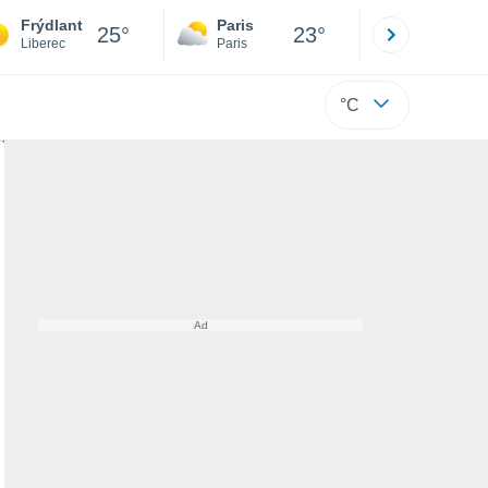
Frýdlant
Paris
Montpelli
25°
23°
Liberec
Paris
Hérault
°C