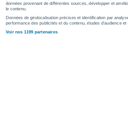
0.6 mm
données provenant de différentes sources, développer et amélior
le contenu.
31°
/
18°
22°
/
13°
29°
/
12°
Données de géolocalisation précises et identification par analys
performance des publicités et du contenu, études d’audience e
18
-
41
km/h
12
-
31
km/h
10
18
-
36
km/h
Voir nos 1199 partenaires
Météo Frýdlant aujourd´hui
, 9 août
Ensoleillé
24°
11:00
T. ressentie
26°
Ensoleillé
25°
12:00
T. ressentie
26°
Éclaircies
26°
13:00
T. ressentie
26°
Éclaircies
27°
14:00
T. ressentie
27°