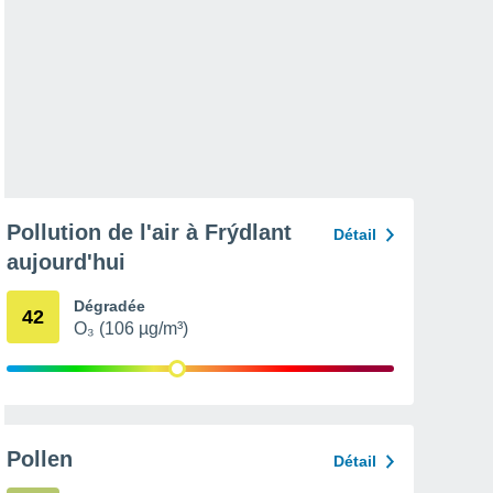
Pollution de l'air à Frýdlant
Détail
aujourd'hui
Dégradée
42
O₃ (106 µg/m³)
Pollen
Détail