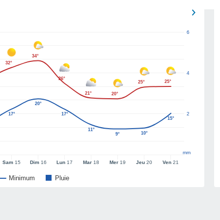
6
34°
32°
4
26°
25°
25°
21°
20°
20°
2
17°
17°
15°
11°
10°
9°
mm
Sam
15
Dim
16
Lun
17
Mar
18
Mer
19
Jeu
20
Ven
21
Minimum
Pluie