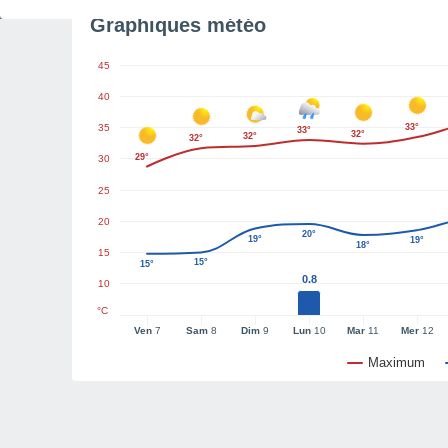
Graphiques météo
45
40
35
33°
33°
32°
32°
32°
29°
30
25
20
20°
19°
19°
18°
15
15°
15°
0.8
10
°C
Ven
7
Sam
8
Dim
9
Lun
10
Mar
11
Mer
12
Maximum