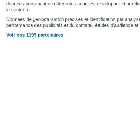
données provenant de différentes sources, développer et amélior
le contenu.
32°
/
15°
32°
/
19°
29°
/
15°
Données de géolocalisation précises et identification par analys
performance des publicités et du contenu, études d’audience e
12
-
32
km/h
18
-
45
km/h
12
12
-
29
km/h
Voir nos 1199 partenaires
Météo Frédéric-Fontaine aujourd´hui
,
Ensoleillé
28°
17:00
T. ressentie
27°
Ensoleillé
28°
18:00
T. ressentie
27°
Ensoleillé
27°
19:00
T. ressentie
27°
Ensoleillé
25°
20:00
T. ressentie
26°