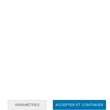
Calendrier lunaire
Lun
Mar
Mer
Jeu
Ven
Sam
Dim
7
8
9
10
11
12
13
14
15
16
17
18
19
20
PARAMÈTRES
ACCEPTER ET CONTINUER