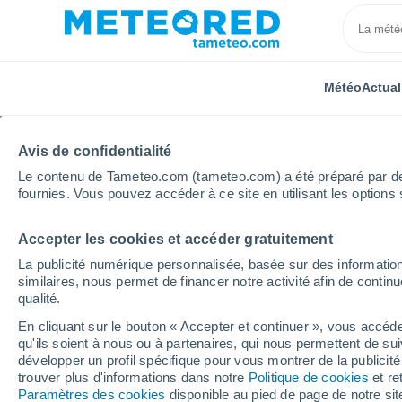
Météo
Actual
Avis de confidentialité
Le contenu de Tameteo.com (tameteo.com) a été préparé par des 
fournies. Vous pouvez accéder à ce site en utilisant les options 
Accepter les cookies et accéder gratuitement
Accueil
Bourgogne-Franche-Comté
Haute-Saône
La publicité numérique personnalisée, basée sur des information
similaires, nous permet de financer notre activité afin de conti
Météo Frédéric-Fontai
qualité.
En cliquant sur le bouton « Accepter et continuer », vous accéde
23:17
Vendredi
qu'ils soient à nous ou à partenaires, qui nous permettent de sui
développer un profil spécifique pour vous montrer de la publicit
trouver plus d'informations dans notre
Politique de cookies
et re
Ciel dégagé
Paramètres des cookies
disponible au pied de page de notre si