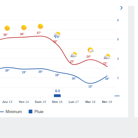
8
37°
36°
36°
6
32°
24°
4
22°
21°
20°
20°
19°
18°
2
16°
16°
12°
0.3
mm
Jeu
13
Ven
14
Sam
15
Dim
16
Lun
17
Mar
18
Mer
19
Minimum
Pluie