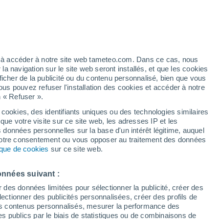
artier
5%
ez à accéder à notre site web tameteo.com. Dans ce cas, nous
 navigation sur le site web seront installés, et que les cookies
ficher de la publicité ou du contenu personnalisé, bien que vous
ous pouvez refuser l'installation des cookies et accéder à notre
n « Refuser ».
de
 cookies, des identifiants uniques ou des technologies similaires
que votre visite sur ce site web, les adresses IP et les
des températures
Radar de pluie
Satellites
Modèles
s données personnelles sur la base d'un intérêt légitime, auquel
 votre consentement ou vous opposer au traitement des données
tique de cookies
sur ce site web.
Lundi
Mardi
Mercredi
Jeudi
onnées suivant :
10 Août
11 Août
12 Août
13 Août
r des données limitées pour sélectionner la publicité, créer des
sélectionner des publicités personnalisées, créer des profils de
 des contenus personnalisés, mesurer la performance des
s publics par le biais de statistiques ou de combinaisons de
50%