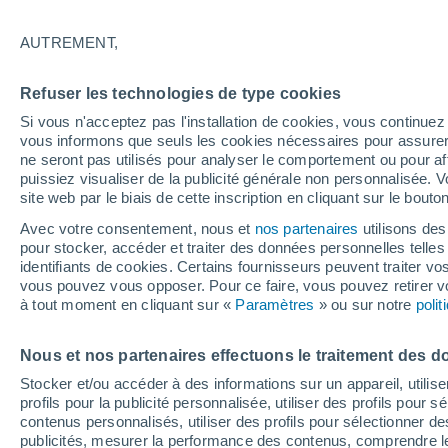
20°
AUTREMENT,
Dernier Qu
Refuser les technologies de type cookies
Éclairée:
3
Sensation de 20°
Si vous n'acceptez pas l'installation de cookies, vous continu
vous informons que seuls les cookies nécessaires pour assurer la
ne seront pas utilisés pour analyser le comportement ou pour af
puissiez visualiser de la publicité générale non personnalisée. V
Actualité
site web par le biais de cette inscription en cliquant sur le bouto
Le réchauffement climatique modifie le goût 
nos aliments
Avec votre consentement, nous et
nos partenaires
utilisons des
pour stocker, accéder et traiter des données personnelles telles 
Météo 1 - 7 jours
Heure par heure
Actualité
Carte 
identifiants de cookies. Certains fournisseurs peuvent traiter vo
vous pouvez vous opposer. Pour ce faire, vous pouvez retirer
à tout moment en cliquant sur «
Paramètres
» ou sur notre
poli
Demain
Dimanche
Aujourd´hui
Nous et nos partenaires effectuons le traitement des d
8 Août
9 Août
7 Août
Stocker et/ou accéder à des informations sur un appareil, utilise
profils pour la publicité personnalisée, utiliser des profils pour 
contenus personnalisés, utiliser des profils pour sélectionner
publicités, mesurer la performance des contenus, comprendre le