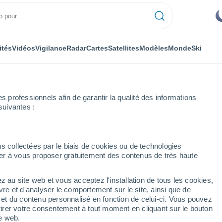
ités
Vidéos
Vigilance
Radar
Cartes
Satellites
Modèles
Monde
Ski
professionnels afin de garantir la qualité des informations
suivantes :
Frédéric-Fontaine
s collectées par le biais de cookies ou de technologies
nuer à vous proposer gratuitement des contenus de très haute
ne
z au site web et vous acceptez l'installation de tous les cookies,
...
vre et d'analyser le comportement sur le site, ainsi que de
é et du contenu personnalisé en fonction de celui-ci. Vous pouvez
Heure par heure
tirer votre consentement à tout moment en cliquant sur le bouton
Ciel dégagé dans les prochaines
te web.
heures