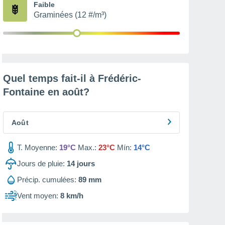
Faible
Graminées (12 #/m³)
Quel temps fait-il à Frédéric-
Fontaine en
août
?
Août
T. Moyenne:
19°C
Max.:
23°C
Mín:
14°C
Jours de pluie:
14
jours
Précip. cumulées:
89 mm
Vent moyen:
8 km/h