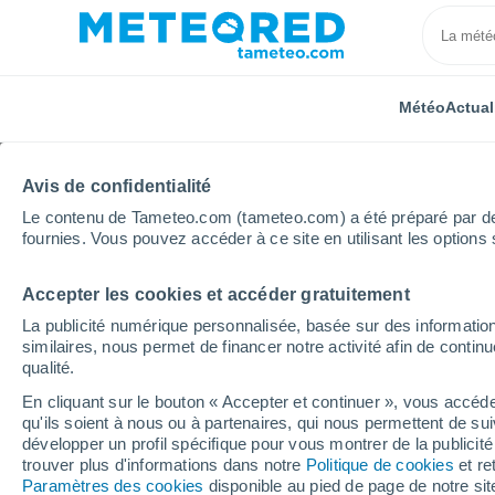
Météo
Actual
Avis de confidentialité
Le contenu de Tameteo.com (tameteo.com) a été préparé par des 
fournies. Vous pouvez accéder à ce site en utilisant les options 
Accepter les cookies et accéder gratuitement
Accueil
Bourgogne-Franche-Comté
Haute-Saône
La publicité numérique personnalisée, basée sur des information
similaires, nous permet de financer notre activité afin de conti
Météo Palante
qualité.
En cliquant sur le bouton « Accepter et continuer », vous accéde
05:39
Vendredi
qu'ils soient à nous ou à partenaires, qui nous permettent de sui
développer un profil spécifique pour vous montrer de la publicit
trouver plus d'informations dans notre
Politique de cookies
et re
Ciel dégagé
Paramètres des cookies
disponible au pied de page de notre si