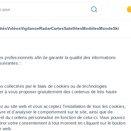
ités
Vidéos
Vigilance
Radar
Cartes
Satellites
Modèles
Monde
Ski
professionnels afin de garantir la qualité des informations
suivantes :
Palante
s collectées par le biais de cookies ou de technologies
nuer à vous proposer gratuitement des contenus de très haute
z au site web et vous acceptez l'installation de tous les cookies,
...
vre et d'analyser le comportement sur le site, ainsi que de
é et du contenu personnalisé en fonction de celui-ci. Vous pouvez
Heure par heure
tirer votre consentement à tout moment en cliquant sur le bouton
Ciel dégagé dans les prochaines
te web.
heures