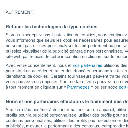
16°
AUTREMENT,
Dernier Qu
Refuser les technologies de type cookies
Éclairée:
3
Sensation de 16°
Si vous n'acceptez pas l'installation de cookies, vous continu
vous informons que seuls les cookies nécessaires pour assurer la
ne seront pas utilisés pour analyser le comportement ou pour af
puissiez visualiser de la publicité générale non personnalisée. V
Flash info
site web par le biais de cette inscription en cliquant sur le bouto
Une nouvelle canicule attendue la semaine
prochaine en France !
Avec votre consentement, nous et
nos partenaires
utilisons des
pour stocker, accéder et traiter des données personnelles telles 
Météo 1 - 7 jours
Heure par heure
Actualité
Carte 
identifiants de cookies. Certains fournisseurs peuvent traiter vo
vous pouvez vous opposer. Pour ce faire, vous pouvez retirer
à tout moment en cliquant sur «
Paramètres
» ou sur notre
poli
Demain
Dimanche
Aujourd´hui
Nous et nos partenaires effectuons le traitement des d
8 Août
9 Août
7 Août
Stocker et/ou accéder à des informations sur un appareil, utilise
profils pour la publicité personnalisée, utiliser des profils pour 
contenus personnalisés, utiliser des profils pour sélectionner
publicités, mesurer la performance des contenus, comprendre le
40%