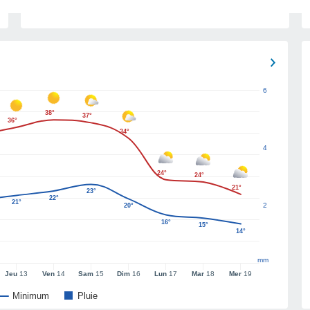
6
38°
37°
36°
34°
4
24°
24°
21°
23°
22°
21°
2
20°
16°
15°
14°
mm
Jeu
13
Ven
14
Sam
15
Dim
16
Lun
17
Mar
18
Mer
19
Minimum
Pluie