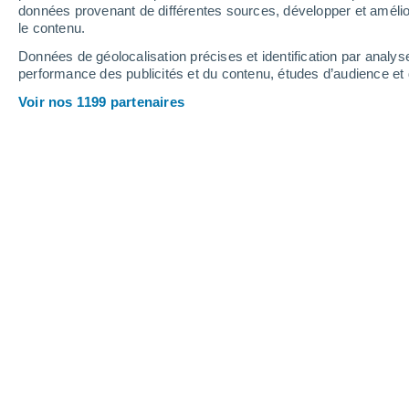
0.2 mm
données provenant de différentes sources, développer et amélior
le contenu.
32°
/
15°
33°
/
19°
29°
/
15°
Données de géolocalisation précises et identification par analys
performance des publicités et du contenu, études d’audience e
13
-
32
km/h
15
-
35
km/h
12
14
-
31
km/h
Voir nos 1199 partenaires
Météo Palante aujourd´hui
, 7 août
Ensoleillé
16°
06:00
T. ressentie
16°
Ensoleillé
16°
07:00
T. ressentie
16°
Ensoleillé
18°
08:00
T. ressentie
18°
Ensoleillé
20°
09:00
T. ressentie
20°