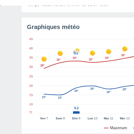
Temps restant avant le lever de soleil
4min
Graphiques météo
45
40
35°
35
33°
33°
32°
32°
29°
30
25
20
20°
20°
19°
18°
15
15°
15°
10
0.2
°C
Ven
7
Sam
8
Dim
9
Lun
10
Mar
11
Mer
12
Maximum