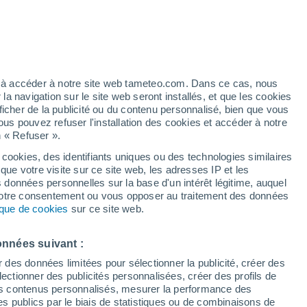
artier
5%
ez à accéder à notre site web tameteo.com. Dans ce cas, nous
 navigation sur le site web seront installés, et que les cookies
ficher de la publicité ou du contenu personnalisé, bien que vous
ous pouvez refuser l'installation des cookies et accéder à notre
n « Refuser ».
 cookies, des identifiants uniques ou des technologies similaires
que votre visite sur ce site web, les adresses IP et les
des températures
Radar de pluie
Satellites
Modèles
s données personnelles sur la base d'un intérêt légitime, auquel
 votre consentement ou vous opposer au traitement des données
tique de cookies
sur ce site web.
Lundi
Mardi
Mercredi
Jeudi
onnées suivant :
10 Août
11 Août
12 Août
13 Août
r des données limitées pour sélectionner la publicité, créer des
sélectionner des publicités personnalisées, créer des profils de
 des contenus personnalisés, mesurer la performance des
s publics par le biais de statistiques ou de combinaisons de