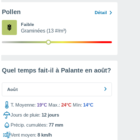
Pollen
Détail
Faible
Graminées (13 #/m³)
Quel temps fait-il à Palante en
août
?
Août
T. Moyenne:
19°C
Max.:
24°C
Mín:
14°C
Jours de pluie:
12
jours
Précip. cumulées:
77 mm
Vent moyen:
8 km/h