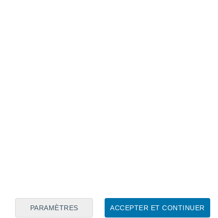
Calendrier lunaire
Lun
Mar
Mer
Jeu
Ven
Sam
Dim
7
8
9
10
11
12
13
14
15
16
17
18
19
20
PARAMÈTRES
ACCEPTER ET CONTINUER