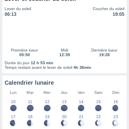
ires
ons le
Lever du soleil
Coucher du soleil
ent des
06:13
19:05
es
 :
et/ou
 à des
ions sur
eil,
Première lueur
Midi
Dernière lueur
des
05:50
12:39
19:28
limitées
Durée du jour
12 h 53 min
Temps restant avant le lever de soleil
4h 36min
nner la
, créer
ils pour
Calendrier lunaire
ité
lisée,
Lun
Mar
Mer
Jeu
Ven
Sam
Dim
des
our
10
11
12
13
14
15
16
nner des
és
17
18
19
20
21
22
23
lisées,
s profils
enus