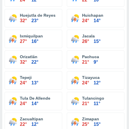
Huejutla de Reyes
Huichapan
32°
23°
24°
14°
Ixmiquilpan
Jacala
27°
16°
26°
15°
Orizatlán
Pachuca
32°
22°
21°
9°
Tepeji
Tizayuca
24°
13°
24°
12°
Tula De Allende
Tulancingo
24°
14°
21°
11°
Zacualtipan
Zimapan
22°
12°
25°
15°