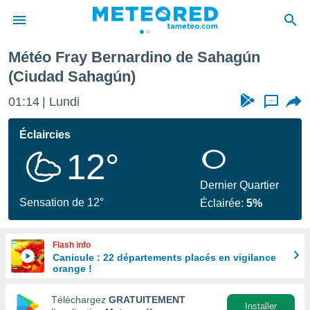
udad Sahagún)
Météo Fray Bernardino de Sahagún
e
(Ciudad Sahagún)
ntialité
enu de
01:14
Lundi
...
o.com
o.com) a
Éclaircies
aré par
12°
onnels
arantir
Dernier Quartier
té des
Sensation de 12°
ions
Éclairée:
5%
. Vous
accéder
e en
Flash info
 les
Canicule : 22 départements placés en vigilance
orange !
s :
Téléchargez
GRATUITEMENT
Installer
r les