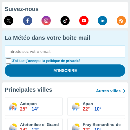
Suivez-nous
La Météo dans votre boîte mail
J'ai lu et j'accepte la politique de privacité
Principales villes
Autres villes
Actopan
Apan
25°
14°
22°
10°
Atotonilco el Grande
Fray Bernardino de Sa
24°
12°
22°
10°