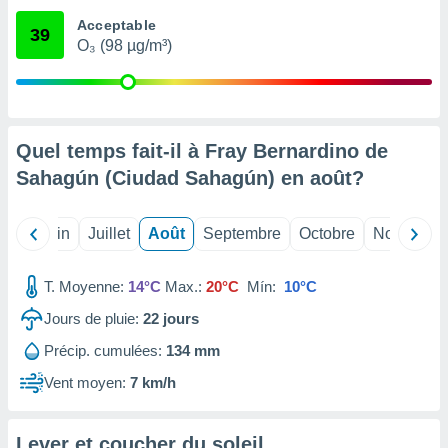
nées
Acceptable
lles sur
39
O₃ (98 µg/m³)
d'un
égitime,
vous
vous
 Pour ce
ous
Quel temps fait-il à Fray Bernardino de
etirer
Sahagún (Ciudad Sahagún) en
août
?
ement
 opposer
Mai
Juin
Juillet
Août
Septembre
Octobre
Novembre
ement
nées à
ment en
T. Moyenne:
14°C
Max.:
20°C
Mín:
10°C
 sur «
res
» ou
Jours de pluie:
22
jours
e
Précip. cumulées:
134 mm
que de
kies
Vent moyen:
7 km/h
ite web.
t nos
Lever et coucher du soleil