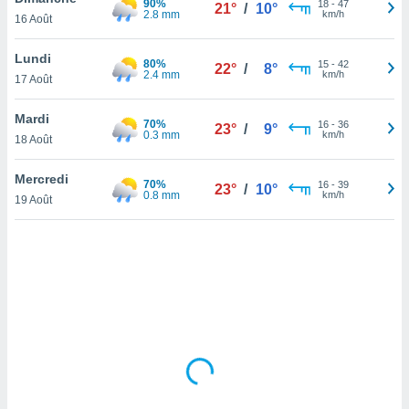
90%
18
-
47
21°
/
10°
lisé en
2.8 mm
km/h
16 Août
 de
. Vous
Lundi
80%
15
-
42
rouver
22°
/
8°
2.4 mm
km/h
17 Août
ations
re
Mardi
70%
16
-
36
23°
/
9°
que de
0.3 mm
km/h
18 Août
kies
r votre
Mercredi
70%
16
-
39
ement à
23°
/
10°
0.8 mm
km/h
19 Août
ment en
sur le
res des
kies
le au
page de
te web.
MENT,
 les