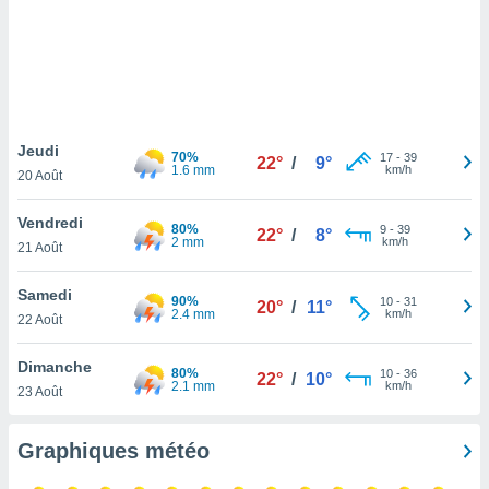
logies
e
s
tez pas
ation de
, vous
Jeudi
70%
17
-
39
z à
22°
/
9°
1.6 mm
km/h
20 Août
à notre
Vendredi
.com.
80%
9
-
39
22°
/
8°
2 mm
km/h
 cas,
21 Août
us
ns que
Samedi
90%
10
-
31
s
20°
/
11°
2.4 mm
km/h
22 Août
ires
Dimanche
urer la
80%
10
-
36
22°
/
10°
2.1 mm
km/h
on sur le
23 Août
 seront
, et que
Graphiques météo
ies ne
as