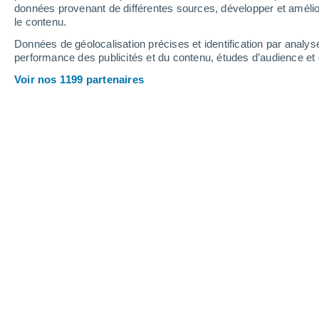
données provenant de différentes sources, développer et amélior
le contenu.
30°
/
12°
32°
/
15°
26°
/
11°
Données de géolocalisation précises et identification par analys
performance des publicités et du contenu, études d’audience e
9
-
26
km/h
13
-
32
km/h
13
9
-
23
km/h
Voir nos 1199 partenaires
Météo Foulangues aujourd´hui
, 7 aoû
Ciel dégagé
13°
04:00
T. ressentie
13°
Ciel dégagé
12°
05:00
T. ressentie
12°
Ensoleillé
12°
06:00
T. ressentie
12°
Éclaircies
14°
08:00
T. ressentie
14°