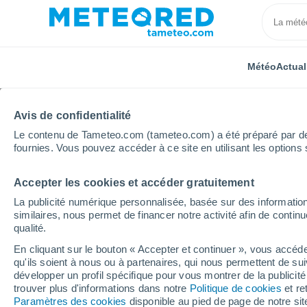
Météo
Actual
Avis de confidentialité
Le contenu de Tameteo.com (tameteo.com) a été préparé par des 
fournies. Vous pouvez accéder à ce site en utilisant les options 
Accepter les cookies et accéder gratuitement
Accueil
Hauts-de-France
Oise
Foulangues
La publicité numérique personnalisée, basée sur des information
similaires, nous permet de financer notre activité afin de conti
Météo Foulangues
qualité.
En cliquant sur le bouton « Accepter et continuer », vous accéde
03:43
Vendredi
qu'ils soient à nous ou à partenaires, qui nous permettent de sui
développer un profil spécifique pour vous montrer de la publicit
trouver plus d'informations dans notre
Politique de cookies
et re
Ciel dégagé
Paramètres des cookies
disponible au pied de page de notre si