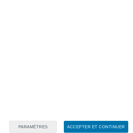
Calendrier lunaire
Lun
Mar
Mer
Jeu
Ven
Sam
Dim
7
8
9
10
11
12
13
14
15
16
17
18
19
20
PARAMÈTRES
ACCEPTER ET CONTINUER