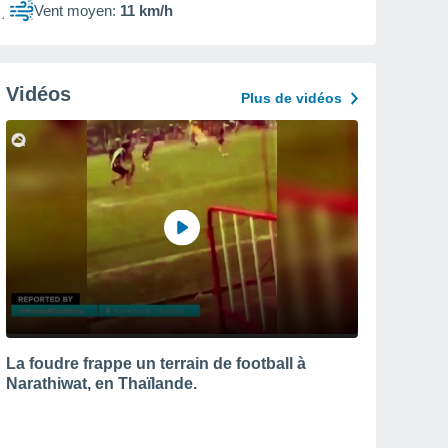
Vent moyen:
11 km/h
Vidéos
Plus de vidéos
La foudre frappe un terrain de football à
Narathiwat, en Thaïlande.