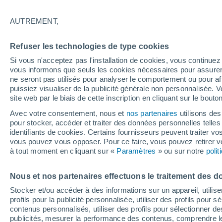
13°
AUTREMENT,
Dernier Qu
Refuser les technologies de type cookies
Éclairée:
3
Sensation de 13°
Si vous n'acceptez pas l'installation de cookies, vous continu
vous informons que seuls les cookies nécessaires pour assurer la
ne seront pas utilisés pour analyser le comportement ou pour af
puissiez visualiser de la publicité générale non personnalisée. V
Flash info
site web par le biais de cette inscription en cliquant sur le bouto
Une nouvelle canicule attendue la semaine
prochaine en France !
Avec votre consentement, nous et
nos partenaires
utilisons des
pour stocker, accéder et traiter des données personnelles telles 
Météo 1 - 7 jours
Heure par heure
Actualité
Carte
identifiants de cookies. Certains fournisseurs peuvent traiter vo
vous pouvez vous opposer. Pour ce faire, vous pouvez retirer
à tout moment en cliquant sur «
Paramètres
» ou sur notre
poli
Demain
Dimanche
Aujourd´hui
Nous et nos partenaires effectuons le traitement des d
8 Août
9 Août
7 Août
Stocker et/ou accéder à des informations sur un appareil, utilise
profils pour la publicité personnalisée, utiliser des profils pour 
contenus personnalisés, utiliser des profils pour sélectionner
publicités, mesurer la performance des contenus, comprendre le