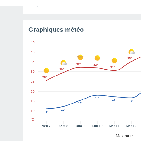
Temps restant avant le lever de soleil
2h 10min
Graphiques météo
45
40
35°
35
32°
32°
31°
30°
30
26°
25
20
18°
17°
15
17°
15°
12°
10
11°
°C
Ven
7
Sam
8
Dim
9
Lun
10
Mar
11
Mer
12
Maximum