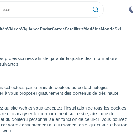
ités
Vidéos
Vigilance
Radar
Cartes
Satellites
Modèles
Monde
Ski
professionnels afin de garantir la qualité des informations
suivantes :
s collectées par le biais de cookies ou de technologies
nuer à vous proposer gratuitement des contenus de très haute
z au site web et vous acceptez l'installation de tous les cookies,
...
vre et d'analyser le comportement sur le site, ainsi que de
é et du contenu personnalisé en fonction de celui-ci. Vous pouvez
Heure par heure
tirer votre consentement à tout moment en cliquant sur le bouton
Intervalles nuageux dans les
te web.
prochaines heures