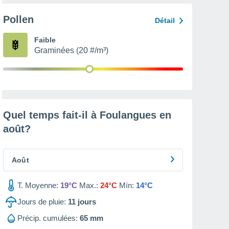
Pollen
Détail
Faible
Graminées (20 #/m³)
Quel temps fait-il à Foulangues en
août
?
Août
T. Moyenne:
19°C
Max.:
24°C
Mín:
14°C
Jours de pluie:
11
jours
Précip. cumulées:
65 mm