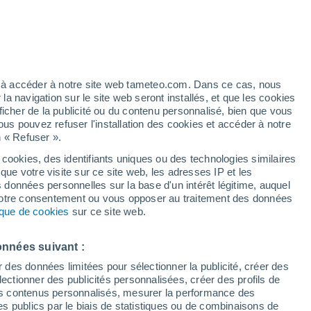
artier
5%
ez à accéder à notre site web tameteo.com. Dans ce cas, nous
 navigation sur le site web seront installés, et que les cookies
ficher de la publicité ou du contenu personnalisé, bien que vous
ous pouvez refuser l'installation des cookies et accéder à notre
n « Refuser ».
 cookies, des identifiants uniques ou des technologies similaires
que votre visite sur ce site web, les adresses IP et les
 de couverture nuageuse
Radar de pluie
Satellites
Modèles
s données personnelles sur la base d'un intérêt légitime, auquel
 votre consentement ou vous opposer au traitement des données
tique de cookies
sur ce site web.
Lundi
Mardi
Mercredi
Jeudi
onnées suivant :
10 Août
11 Août
12 Août
13 Août
r des données limitées pour sélectionner la publicité, créer des
sélectionner des publicités personnalisées, créer des profils de
 des contenus personnalisés, mesurer la performance des
s publics par le biais de statistiques ou de combinaisons de