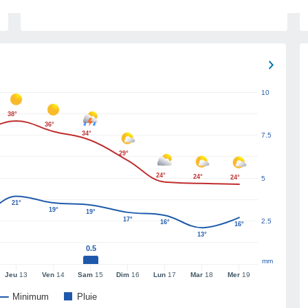
10
38°
36°
34°
7.5
29°
24°
24°
24°
5
21°
19°
19°
17°
2.5
16°
16°
13°
0.5
mm
Jeu
13
Ven
14
Sam
15
Dim
16
Lun
17
Mar
18
Mer
19
Minimum
Pluie