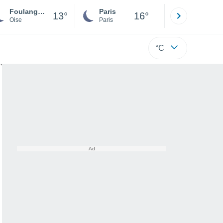
Foulangues
Paris
Montpelli
13°
16°
Oise
Paris
Hérault
°C