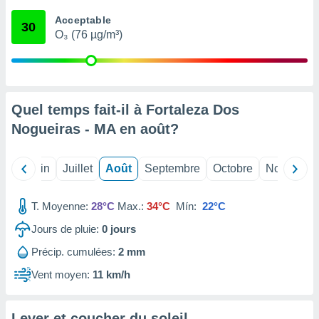
nées
Acceptable
lles sur
30
O₃ (76 µg/m³)
d'un
égitime,
vous
vous
 Pour ce
ous
Quel temps fait-il à Fortaleza Dos
etirer
Nogueiras - MA en
août
?
ement
 opposer
Mai
Juin
Juillet
Août
Septembre
Octobre
Novembre
ement
nées à
ment en
T. Moyenne:
28°C
Max.:
34°C
Mín:
22°C
 sur «
res
» ou
Jours de pluie:
0
jours
e
Précip. cumulées:
2 mm
que de
kies
Vent moyen:
11 km/h
ite web.
t nos
Lever et coucher du soleil