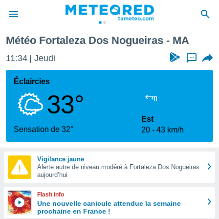
Météo Fortaleza Dos Nogueiras - MA
e
ntialité
11:34
Jeudi
...
enu de
o.com
Éclaircies
o.com) a
33°
aré par
onnels
Est
arantir
Sensation de 32°
20
43 km/h
té des
ions
. Vous
Vigilance jaune
accéder
Alerte autre de niveau modéré à Fortaleza Dos Nogueiras
e en
aujourd’hui
 les
Flash info
s :
Une nouvelle canicule attendue la semaine
prochaine en France !
r les