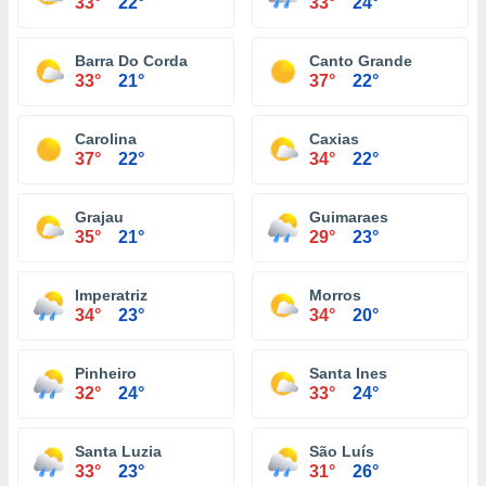
33°
22°
33°
24°
Barra Do Corda
Canto Grande
33°
21°
37°
22°
Carolina
Caxias
37°
22°
34°
22°
Grajau
Guimaraes
35°
21°
29°
23°
Imperatriz
Morros
34°
23°
34°
20°
Pinheiro
Santa Ines
32°
24°
33°
24°
Santa Luzia
São Luís
33°
23°
31°
26°