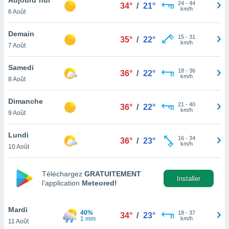
n «
24
-
44
34°
/
21°
km/h
6 Août
 et
r »,
cédez au
Demain
15
-
31
35°
/
22°
 et vous
km/h
7 Août
z
ation de
Samedi
18
-
36
36°
/
22°
km/h
8 Août
qu'ils
 nous ou
aires,
Dimanche
21
-
40
36°
/
22°
km/h
9 Août
nt de
t
Lundi
16
-
34
er le
36°
/
23°
km/h
10 Août
ement
te, ainsi
Téléchargez
GRATUITEMENT
per un
Installer
l’application
Meteored!
écifique
us
de la
Mardi
40%
18
-
37
34°
/
23°
 et du
1 mm
km/h
11 Août