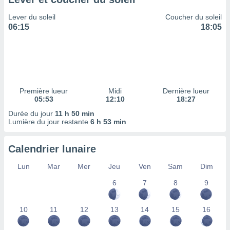
ires
ons le
Lever du soleil
Coucher du soleil
ent des
06:15
18:05
es
 :
et/ou
 à des
ions sur
eil,
Première lueur
Midi
Dernière lueur
des
05:53
12:10
18:27
limitées
Durée du jour
11 h 50 min
Lumière du jour restante
6 h 53 min
nner la
, créer
ils pour
Calendrier lunaire
ité
lisée,
Lun
Mar
Mer
Jeu
Ven
Sam
Dim
des
our
6
7
8
9
nner des
és
10
11
12
13
14
15
16
lisées,
s profils
enus