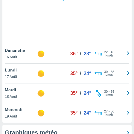
logies
e
s
tez pas
ation de
, vous
z à
à notre
Dimanche
22
-
45
36°
/
23°
km/h
16 Août
.com.
 cas,
Lundi
30
-
55
us
35°
/
24°
km/h
17 Août
ns que
s
Mardi
30
-
55
35°
/
24°
ires
km/h
18 Août
urer la
on sur le
Mercredi
27
-
50
 seront
35°
/
24°
km/h
19 Août
, et que
ies ne
as
Graphiques météo