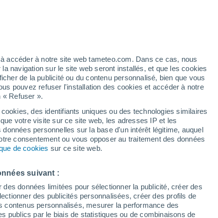
Vigilance jaune
Alerte autre de niveau modéré à
Entrocamento aujourd’hui
h
ez à accéder à notre site web tameteo.com. Dans ce cas, nous
 navigation sur le site web seront installés, et que les cookies
ficher de la publicité ou du contenu personnalisé, bien que vous
ous pouvez refuser l'installation des cookies et accéder à notre
n « Refuser ».
et
 cookies, des identifiants uniques ou des technologies similaires
que votre visite sur ce site web, les adresses IP et les
 de couverture nuageuse
Radar de pluie
Satellites
Modèles
s données personnelles sur la base d'un intérêt légitime, auquel
 votre consentement ou vous opposer au traitement des données
tique de cookies
sur ce site web.
Mardi
Mercredi
Jeudi
Vendredi
onnées suivant :
11 Août
12 Août
13 Août
14 Août
r des données limitées pour sélectionner la publicité, créer des
sélectionner des publicités personnalisées, créer des profils de
 des contenus personnalisés, mesurer la performance des
s publics par le biais de statistiques ou de combinaisons de