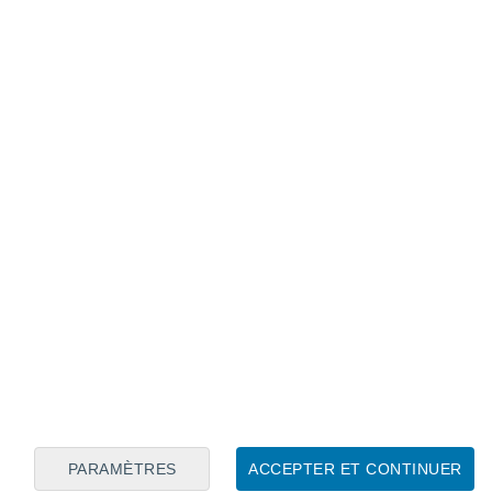
Calendrier lunaire
Lun
Mar
Mer
Jeu
Ven
Sam
Dim
8
9
10
11
12
13
14
15
16
17
18
19
20
21
PARAMÈTRES
ACCEPTER ET CONTINUER