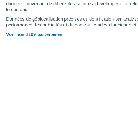
données provenant de différentes sources, développer et amélior
le contenu.
36°
/
23°
37°
/
23°
36°
/
25°
Données de géolocalisation précises et identification par analys
performance des publicités et du contenu, études d’audience e
20
-
38
km/h
19
-
36
km/h
17
20
-
39
km/h
Voir nos 1199 partenaires
Météo Entrocamento - MA aujourd´hu
Ciel variable
26°
07:00
T. ressentie
27°
Éclaircies
27°
08:00
T. ressentie
28°
Éclaircies
29°
09:00
T. ressentie
30°
Éclaircies
33°
11:00
T. ressentie
33°