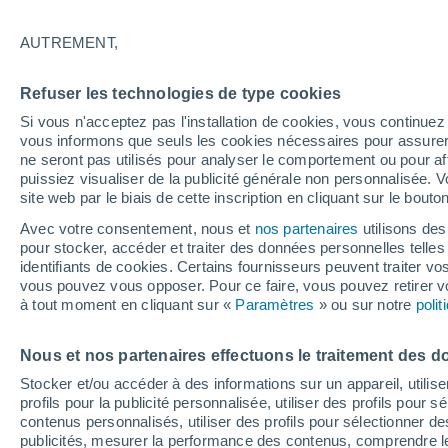
26°
AUTREMENT,
Sud
Refuser les technologies de type cookies
Sensation de 27°
5
-
10 km/
Si vous n'acceptez pas l'installation de cookies, vous continu
vous informons que seuls les cookies nécessaires pour assurer la
ne seront pas utilisés pour analyser le comportement ou pour af
puissiez visualiser de la publicité générale non personnalisée. V
Prévisions
site web par le biais de cette inscription en cliquant sur le bouto
Météo en France : ces régions subissent un n
regain de chaleur cet après-midi
Avec votre consentement, nous et
nos partenaires
utilisons des
pour stocker, accéder et traiter des données personnelles telles 
Météo 1 - 7 jours
Heure par heure
Actualité
Carte
identifiants de cookies. Certains fournisseurs peuvent traiter vo
vous pouvez vous opposer. Pour ce faire, vous pouvez retirer
à tout moment en cliquant sur «
Paramètres
» ou sur notre
poli
Demain
Lundi
Aujourd´hui
Nous et nos partenaires effectuons le traitement des d
9 Août
10 Août
8 Août
Stocker et/ou accéder à des informations sur un appareil, utilise
profils pour la publicité personnalisée, utiliser des profils pour 
contenus personnalisés, utiliser des profils pour sélectionner
publicités, mesurer la performance des contenus, comprendre le