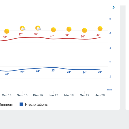
5
4
37°
37°
37°
37°
37°
36°
36°
3
2
25°
24°
24°
24°
24°
24°
23°
1
mm
Ven
14
Sam
15
Dim
16
Lun
17
Mar
18
Mer
19
Jeu
20
Minimum
Précipitations