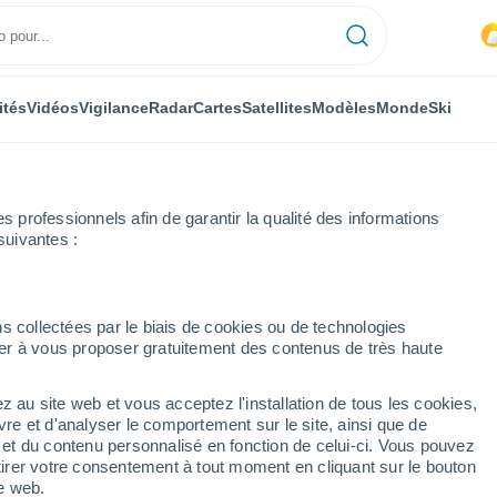
ités
Vidéos
Vigilance
Radar
Cartes
Satellites
Modèles
Monde
Ski
professionnels afin de garantir la qualité des informations
suivantes :
s collectées par le biais de cookies ou de technologies
nuer à vous proposer gratuitement des contenus de très haute
 MA
z au site web et vous acceptez l'installation de tous les cookies,
...
vre et d'analyser le comportement sur le site, ainsi que de
é et du contenu personnalisé en fonction de celui-ci. Vous pouvez
Heure par heure
tirer votre consentement à tout moment en cliquant sur le bouton
Intervalles nuageux dans les
te web.
prochaines heures