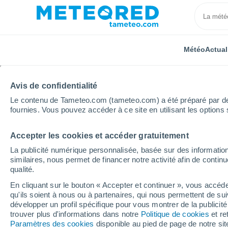
Météo
Actual
Avis de confidentialité
Le contenu de Tameteo.com (tameteo.com) a été préparé par des 
fournies. Vous pouvez accéder à ce site en utilisant les options 
Accepter les cookies et accéder gratuitement
Accueil
Brésil
État du Maranhão
Entrocamento
La publicité numérique personnalisée, basée sur des information
similaires, nous permet de financer notre activité afin de conti
Météo Entrocamento -
qualité.
En cliquant sur le bouton « Accepter et continuer », vous accéde
07:11
Samedi
qu'ils soient à nous ou à partenaires, qui nous permettent de sui
développer un profil spécifique pour vous montrer de la publicit
trouver plus d'informations dans notre
Politique de cookies
et re
Ciel variable
Paramètres des cookies
disponible au pied de page de notre si