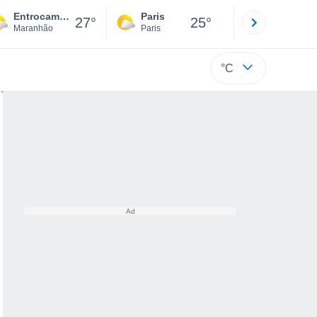
Entrocamento
Paris
Montpelli
27°
25°
Maranhão
Paris
Hérault
°C