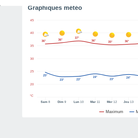
Graphiques météo
45
40
37°
36°
36°
36°
36°
35°
35
30
25
25°
24°
24°
23°
23°
23°
20
°C
Sam
8
Dim
9
Lun
10
Mar
11
Mer
12
Jeu
13
Maximum