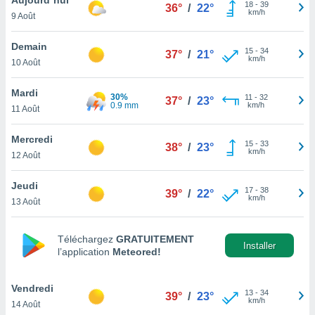
n «
18
-
39
36°
/
22°
km/h
9 Août
 et
r »,
cédez au
Demain
15
-
34
37°
/
21°
 et vous
km/h
10 Août
z
ation de
Mardi
30%
11
-
32
37°
/
23°
0.9 mm
km/h
11 Août
qu'ils
 nous ou
aires,
Mercredi
15
-
33
38°
/
23°
km/h
12 Août
nt de
t
Jeudi
17
-
38
er le
39°
/
22°
km/h
13 Août
ement
te, ainsi
Téléchargez
GRATUITEMENT
per un
Installer
l’application
Meteored!
écifique
us
de la
Vendredi
13
-
34
39°
/
23°
 et du
km/h
14 Août