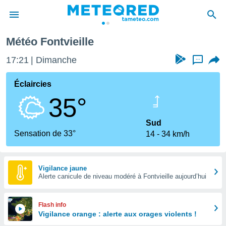
ntvieille
Météo Fontvieille
e
ntialité
17:21
Dimanche
...
enu de
o.com
Éclaircies
o.com) a
35°
aré par
onnels
Sud
arantir
Sensation de 33°
14
34 km/h
té des
ions
. Vous
accéder
Vigilance jaune
e en
Alerte canicule de niveau modéré à Fontvieille aujourd’hui
 les
s :
Flash info
Vigilance orange : alerte aux orages violents !
r les