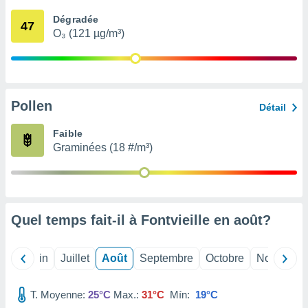
nées
Dégradée
lles sur
47
O₃ (121 µg/m³)
d'un
égitime,
vous
vous
 Pour ce
ous
Pollen
Détail
etirer
Faible
ement
Graminées (18 #/m³)
 opposer
ement
nées à
ment en
 sur «
res
» ou
Quel temps fait-il à Fontvieille en
août
?
e
que de
kies
Mai
Juin
Juillet
Août
Septembre
Octobre
Novembre
ite web.
T. Moyenne:
25°C
Max.:
31°C
Mín:
19°C
t nos