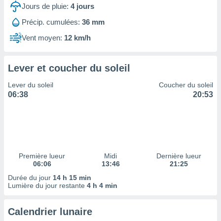
ires
Jours de pluie:
4
jours
ons le
ent des
Précip. cumulées:
36 mm
es
Vent moyen:
12 km/h
 :
et/ou
 à des
Lever et coucher du soleil
ions sur
eil,
Lever du soleil
Coucher du soleil
des
06:38
20:53
limitées
nner la
, créer
ils pour
ité
lisée,
Première lueur
Midi
Dernière lueur
06:06
13:46
21:25
des
our
Durée du jour
14 h 15 min
nner des
Lumière du jour restante
4 h 4 min
és
lisées,
Calendrier lunaire
s profils
enus