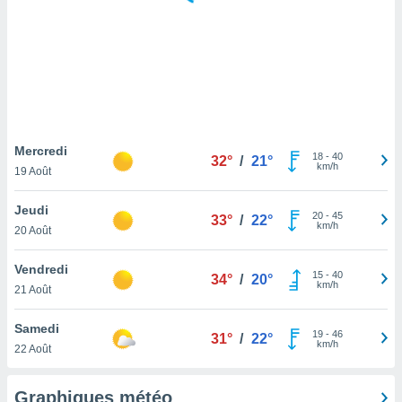
logies
e
s
tez pas
ation de
, vous
z à
à notre
Mercredi
18
-
40
32°
/
21°
km/h
19 Août
.com.
 cas,
Jeudi
20
-
45
us
33°
/
22°
km/h
20 Août
ns que
s
Vendredi
15
-
40
34°
/
20°
ires
km/h
21 Août
urer la
on sur le
Samedi
19
-
46
 seront
31°
/
22°
km/h
22 Août
, et que
ies ne
as
Graphiques météo