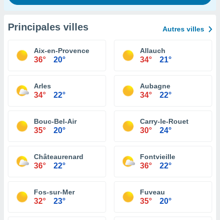
Principales villes
Autres villes
Aix-en-Provence
Allauch
36°
20°
34°
21°
Arles
Aubagne
34°
22°
34°
22°
Bouc-Bel-Air
Carry-le-Rouet
35°
20°
30°
24°
Châteaurenard
Fontvieille
36°
22°
36°
22°
Fos-sur-Mer
Fuveau
32°
23°
35°
20°