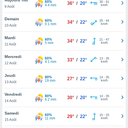
60%
n «
30
-
61
36°
/
20°
4.4 mm
km/h
9 Août
 et
r »,
cédez au
Demain
60%
25
-
44
34°
/
22°
 et vous
0.1 mm
km/h
10 Août
z
ation de
Mardi
60%
21
-
47
34°
/
22°
5 mm
km/h
11 Août
qu'ils
 nous ou
aires,
Mercredi
60%
13
-
26
33°
/
22°
4.1 mm
km/h
12 Août
nt de
t
Jeudi
80%
14
-
35
er le
27°
/
22°
19 mm
km/h
13 Août
ement
te, ainsi
Vendredi
80%
14
-
35
30°
/
20°
6.2 mm
km/h
per un
14 Août
écifique
us
Samedi
60%
15
-
33
de la
29°
/
22°
11 mm
km/h
15 Août
 et du