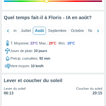
nées
lles sur
d'un
égitime,
Quel temps fait-il à Floris - IA en
août
?
vous
vous
 Pour ce
Mai
Juin
Juillet
Août
Septembre
Octobre
Novembre
ous
etirer
T. Moyenne:
23°C
Max.:
29°C
Mín:
19°C
ement
Jours de pluie:
10
jours
 opposer
ement
Précip. cumulées:
92 mm
nées à
ment en
Vent moyen:
10 km/h
 sur «
res
» ou
e
Lever et coucher du soleil
que de
kies
Lever du soleil
Coucher du soleil
ite web.
06:13
20:15
t nos