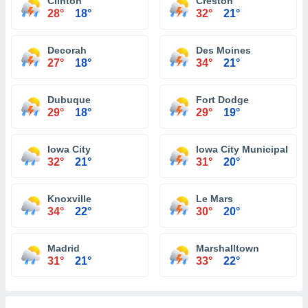
Clinton
Creston
28°
18°
32°
21°
Decorah
Des Moines
27°
18°
34°
21°
Dubuque
Fort Dodge
29°
18°
29°
19°
Iowa City
Iowa City Municipal Air
32°
21°
31°
20°
Knoxville
Le Mars
34°
22°
30°
20°
Madrid
Marshalltown
31°
21°
33°
22°