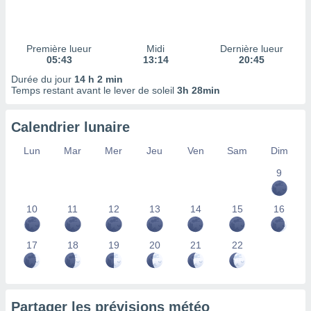
ires
ons le
ent des
es
Première lueur
Midi
Dernière lueur
 :
05:43
13:14
20:45
et/ou
Durée du jour
14 h 2 min
 à des
Temps restant avant le lever de soleil
3h 28min
ions sur
eil,
Calendrier lunaire
des
limitées
Lun
Mar
Mer
Jeu
Ven
Sam
Dim
nner la
9
, créer
ils pour
ité
10
11
12
13
14
15
16
lisée,
des
our
17
18
19
20
21
22
nner des
és
lisées,
s profils
Partager les prévisions météo
enus