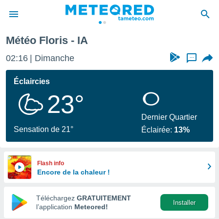
Météo Floris - IA
e
ntialité
02:16
Dimanche
...
enu de
o.com
Éclaircies
o.com) a
23°
aré par
onnels
Dernier Quartier
arantir
Sensation de 21°
Éclairée:
13%
té des
ions
. Vous
accéder
Flash info
e en
Encore de la chaleur !
 les
Téléchargez
GRATUITEMENT
s :
Installer
l’application
Meteored!
r les