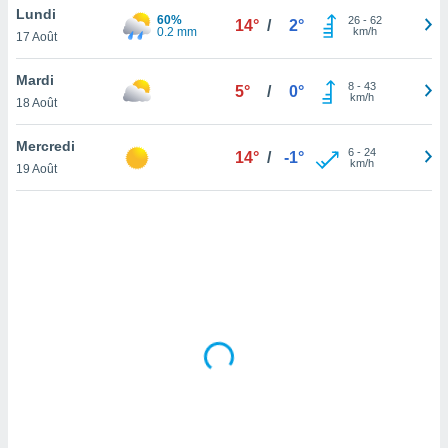
Lundi
lisé en
60%
26
-
62
14°
/
2°
0.2 mm
km/h
 de
17 Août
. Vous
rouver
Mardi
8
-
43
5°
/
0°
km/h
18 Août
ations
re
Mercredi
que de
6
-
24
14°
/
-1°
km/h
kies
19 Août
r votre
ement à
ment en
sur le
res des
kies
le au
page de
te web.
MENT,
 les