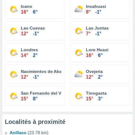
Icano
Incahuasi
16°
6°
8°
-1°
Las Cuevas
Las Juntas
12°
-1°
7°
-1°
Londres
Loro Huasi
14°
2°
16°
6°
Nacimientos de Abajo
Ovejeria
12°
-1°
12°
2°
San Fernando del Valle de Catamarca
Tinogasta
15°
8°
15°
3°
Localités à proximité
Anillaco
(23.78 km)