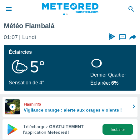
Météo Fiambalá
e
ntialité
01:07
Lundi
...
enu de
o.com
Éclaircies
o.com) a
5°
aré par
onnels
Dernier Quartier
arantir
Sensation de 4°
Éclairée:
6%
té des
ions
. Vous
accéder
Flash info
e en
Vigilance orange : alerte aux orages violents !
 les
Téléchargez
GRATUITEMENT
s :
Installer
l’application
Meteored!
r les