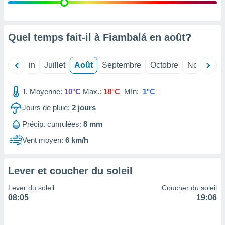
nées
lles sur
d'un
égitime,
Quel temps fait-il à Fiambalá en
août
?
vous
vous
 Pour ce
Mai
Juin
Juillet
Août
Septembre
Octobre
Novembre
ous
etirer
T. Moyenne:
10°C
Max.:
18°C
Mín:
1°C
ement
Jours de pluie:
2
jours
 opposer
ement
Précip. cumulées:
8 mm
nées à
ment en
Vent moyen:
6 km/h
 sur «
res
» ou
e
Lever et coucher du soleil
que de
kies
Lever du soleil
Coucher du soleil
ite web.
08:05
19:06
t nos