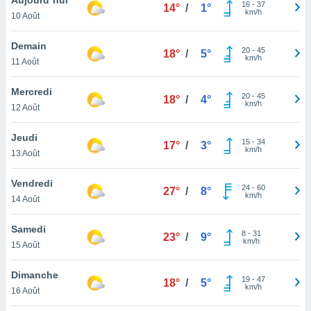
n «
16
-
37
14°
/
1°
km/h
10 Août
 et
r »,
cédez au
Demain
20
-
45
18°
/
5°
 et vous
km/h
11 Août
z
ation de
Mercredi
20
-
45
18°
/
4°
km/h
12 Août
qu'ils
 nous ou
aires,
Jeudi
15
-
34
17°
/
3°
km/h
13 Août
nt de
t
Vendredi
24
-
60
er le
27°
/
8°
km/h
14 Août
ement
te, ainsi
Samedi
8
-
31
23°
/
9°
km/h
per un
15 Août
écifique
us
Dimanche
19
-
47
de la
18°
/
5°
km/h
16 Août
 et du