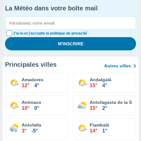
La Météo dans votre boîte mail
J'ai lu et j'accepte la politique de privacité
Principales villes
Autres villes
Amadores
Andalgalá
12°
4°
15°
4°
Antinaco
Antofagasta de la Sierr
10°
0°
15°
2°
Antofalla
Fiambalá
3°
-5°
14°
1°