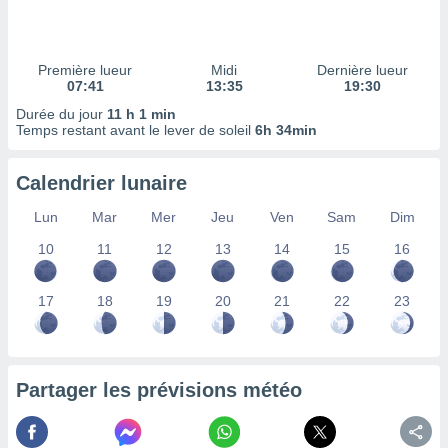
ires
ons le
ent des
es
Première lueur
Midi
Dernière lueur
 :
07:41
13:35
19:30
et/ou
Durée du jour
11 h 1 min
 à des
Temps restant avant le lever de soleil
6h 34min
ions sur
eil,
Calendrier lunaire
des
limitées
Lun
Mar
Mer
Jeu
Ven
Sam
Dim
nner la
10
11
12
13
14
15
16
, créer
ils pour
ité
17
18
19
20
21
22
23
lisée,
des
our
nner des
Partager les prévisions météo
és
lisées,
s profils
enus