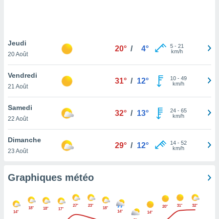
logies
e
s
Jeudi
tez pas
5
-
21
20°
/
4°
km/h
ation de
20 Août
, vous
z à
Vendredi
10
-
49
31°
/
12°
à notre
km/h
21 Août
.com.
Samedi
 cas,
24
-
65
32°
/
13°
km/h
us
22 Août
ns que
s
Dimanche
14
-
52
29°
/
12°
km/h
23 Août
ires
urer la
on sur le
Graphiques météo
 seront
, et que
ies ne
27°
23°
31°
32°
20°
18°
18°
18°
17°
as
14°
14°
14°