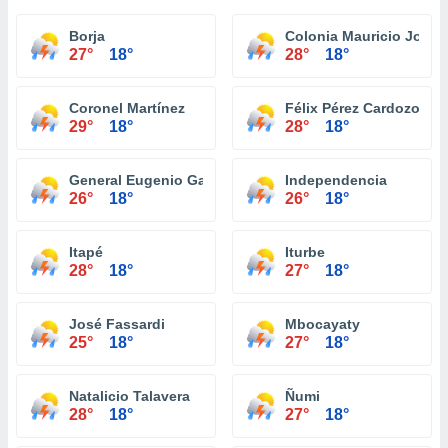
Borja
Colonia Mauricio José 
27°
18°
28°
18°
Coronel Martínez
Félix Pérez Cardozo
29°
18°
28°
18°
General Eugenio Garay
Independencia
26°
18°
26°
18°
Itapé
Iturbe
28°
18°
27°
18°
José Fassardi
Mbocayaty
25°
18°
27°
18°
Natalicio Talavera
Ñumi
28°
18°
27°
18°