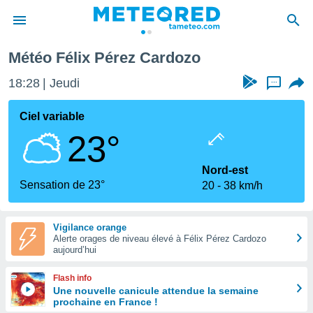
Météo Félix Pérez Cardozo
e
ntialité
18:28
Jeudi
...
enu de
o.com
Ciel variable
o.com) a
23°
aré par
onnels
Nord-est
arantir
Sensation de 23°
20
38 km/h
té des
ions
. Vous
Vigilance orange
accéder
Alerte orages de niveau élevé à Félix Pérez Cardozo
e en
aujourd’hui
 les
Flash info
s :
Une nouvelle canicule attendue la semaine
prochaine en France !
r les