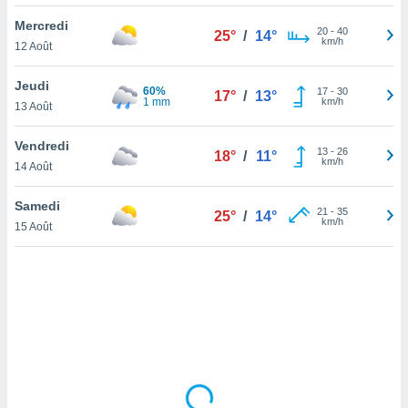
lisé en
Mercredi
 de
20
-
40
25°
/
14°
km/h
12 Août
. Vous
rouver
Jeudi
60%
17
-
30
17°
/
13°
ations
1 mm
km/h
13 Août
re
que de
Vendredi
kies
13
-
26
18°
/
11°
km/h
14 Août
r votre
ement à
ment en
Samedi
21
-
35
25°
/
14°
sur le
km/h
15 Août
res des
kies
le au
page de
te web.
MENT,
 les