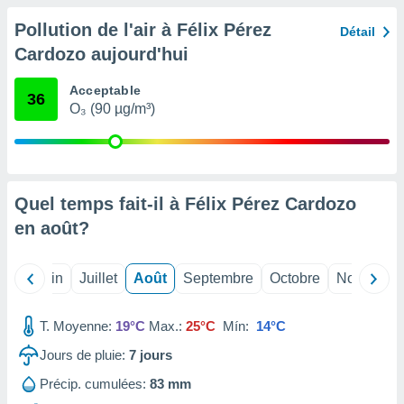
nées
Pollution de l'air à Félix Pérez
lles sur
Détail
d'un
Cardozo aujourd'hui
égitime,
vous
Acceptable
vous
36
O₃ (90 µg/m³)
 Pour ce
ous
etirer
ement
 opposer
Quel temps fait-il à Félix Pérez Cardozo
ement
en
août
?
nées à
ment en
 sur «
Mai
Juin
Juillet
Août
Septembre
Octobre
Novembre
res
» ou
e
que de
T. Moyenne:
19°C
Max.:
25°C
Mín:
14°C
kies
ite web.
Jours de pluie:
7
jours
Précip. cumulées:
83 mm
t nos