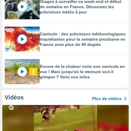
Orages à surveiller ce week-end et début
de semaine en France. Découvrez les
prévisions météo à jour
Canicule : des prévisions météorologiques
inquiétantes pour la semaine prochaine en
France avec plus de 40 degrés
Encore de la chaleur voire une canicule en
vue ! Mais jusqu'où le mercure va-t-il
grimper ? Voici nos infos
Vidéos
Plus de vidéos