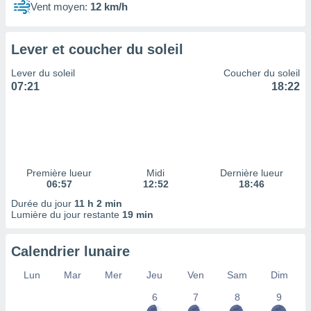
ires
Vent moyen:
12 km/h
ons le
ent des
es
Lever et coucher du soleil
 :
et/ou
Lever du soleil
Coucher du soleil
 à des
07:21
18:22
ions sur
eil,
des
limitées
nner la
Première lueur
Midi
Dernière lueur
, créer
06:57
12:52
18:46
ils pour
Durée du jour
11 h 2 min
ité
Lumière du jour restante
19 min
lisée,
des
our
Calendrier lunaire
nner des
és
Lun
Mar
Mer
Jeu
Ven
Sam
Dim
lisées,
s profils
6
7
8
9
enus