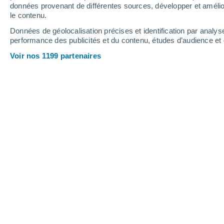
données provenant de différentes sources, développer et amélior
le contenu.
32°
/
20°
35°
/
17°
33°
/
21°
Données de géolocalisation précises et identification par analys
performance des publicités et du contenu, études d’audience e
17
-
42
km/h
9
-
26
km/h
20
15
-
36
km/h
Voir nos 1199 partenaires
Météo Félines aujourd´hui
, 6 août
Ensoleillé
33°
17:00
T. ressentie
32°
Ensoleillé
32°
18:00
T. ressentie
31°
Ensoleillé
32°
19:00
T. ressentie
30°
Ensoleillé
31°
20:00
T. ressentie
29°