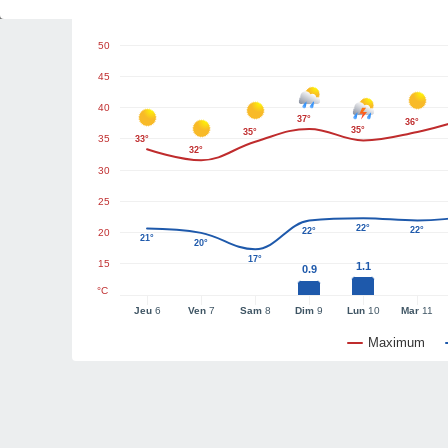
Graphiques météo
50
45
40
37°
36°
35°
35°
35
33°
32°
30
25
22°
22°
22°
20
21°
20°
17°
15
1.1
0.9
°C
Jeu
6
Ven
7
Sam
8
Dim
9
Lun
10
Mar
11
Maximum