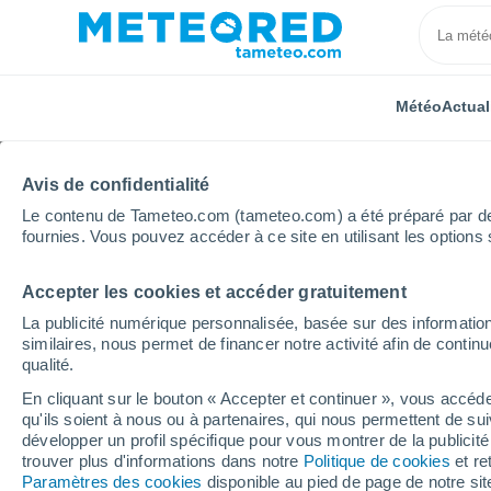
Météo
Actual
Avis de confidentialité
Le contenu de Tameteo.com (tameteo.com) a été préparé par des 
fournies. Vous pouvez accéder à ce site en utilisant les options 
Accepter les cookies et accéder gratuitement
Accueil
Auvergne-Rhône-Alpes
Ardèche
Féline
La publicité numérique personnalisée, basée sur des information
similaires, nous permet de financer notre activité afin de conti
Météo Félines
qualité.
En cliquant sur le bouton « Accepter et continuer », vous accéde
23:34
Jeudi
qu'ils soient à nous ou à partenaires, qui nous permettent de sui
développer un profil spécifique pour vous montrer de la publicit
trouver plus d'informations dans notre
Politique de cookies
et re
Ciel dégagé
Paramètres des cookies
disponible au pied de page de notre si