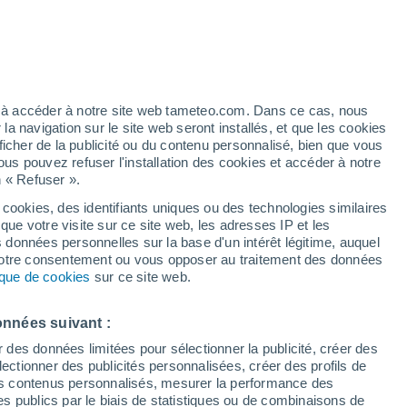
Vigilance orange
Alerte canicule de niveau élevé à
Félines aujourd’hui
artier
6%
ez à accéder à notre site web tameteo.com. Dans ce cas, nous
 navigation sur le site web seront installés, et que les cookies
ficher de la publicité ou du contenu personnalisé, bien que vous
ous pouvez refuser l'installation des cookies et accéder à notre
n « Refuser ».
 cookies, des identifiants uniques ou des technologies similaires
que votre visite sur ce site web, les adresses IP et les
des températures
Radar de pluie
Satellites
Modèles
s données personnelles sur la base d'un intérêt légitime, auquel
 votre consentement ou vous opposer au traitement des données
tique de cookies
sur ce site web.
imanche
Lundi
Mardi
Mercredi
onnées suivant :
9 Août
10 Août
11 Août
12 Août
r des données limitées pour sélectionner la publicité, créer des
sélectionner des publicités personnalisées, créer des profils de
 des contenus personnalisés, mesurer la performance des
s publics par le biais de statistiques ou de combinaisons de
70%
70%