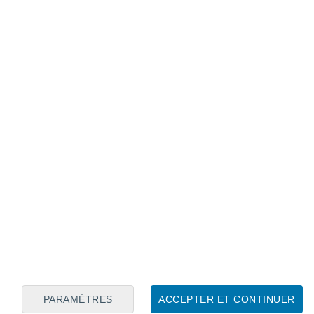
Calendrier lunaire
Lun
Mar
Mer
Jeu
Ven
Sam
Dim
6
7
8
9
10
11
12
13
14
15
16
17
18
19
PARAMÈTRES
ACCEPTER ET CONTINUER