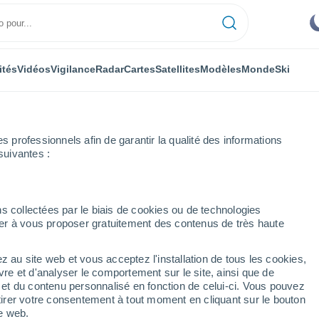
ités
Vidéos
Vigilance
Radar
Cartes
Satellites
Modèles
Monde
Ski
professionnels afin de garantir la qualité des informations
suivantes :
s
s collectées par le biais de cookies ou de technologies
nuer à vous proposer gratuitement des contenus de très haute
z au site web et vous acceptez l'installation de tous les cookies,
...
vre et d'analyser le comportement sur le site, ainsi que de
é et du contenu personnalisé en fonction de celui-ci. Vous pouvez
Heure par heure
tirer votre consentement à tout moment en cliquant sur le bouton
Ciel dégagé dans les prochaines
te web.
heures