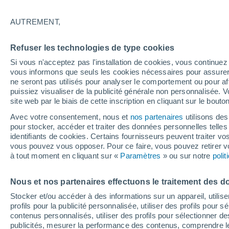
25°
AUTREMENT,
Dernier Qu
Refuser les technologies de type cookies
Éclairée:
4
Sensation de 26°
Si vous n'acceptez pas l'installation de cookies, vous continu
vous informons que seuls les cookies nécessaires pour assurer la
ne seront pas utilisés pour analyser le comportement ou pour af
puissiez visualiser de la publicité générale non personnalisée. V
Flash info
site web par le biais de cette inscription en cliquant sur le bouto
Une nouvelle canicule attendue la semaine
prochaine en France !
Avec votre consentement, nous et
nos partenaires
utilisons des
pour stocker, accéder et traiter des données personnelles telles 
Météo 1 - 7 jours
Heure par heure
Actualité
Carte 
identifiants de cookies. Certains fournisseurs peuvent traiter vo
vous pouvez vous opposer. Pour ce faire, vous pouvez retirer
à tout moment en cliquant sur «
Paramètres
» ou sur notre
poli
Demain
Samedi
D
Aujourd´hui
Nous et nos partenaires effectuons le traitement des d
7 Août
8 Août
6 Août
Stocker et/ou accéder à des informations sur un appareil, utilise
profils pour la publicité personnalisée, utiliser des profils pour 
contenus personnalisés, utiliser des profils pour sélectionner
publicités, mesurer la performance des contenus, comprendre le