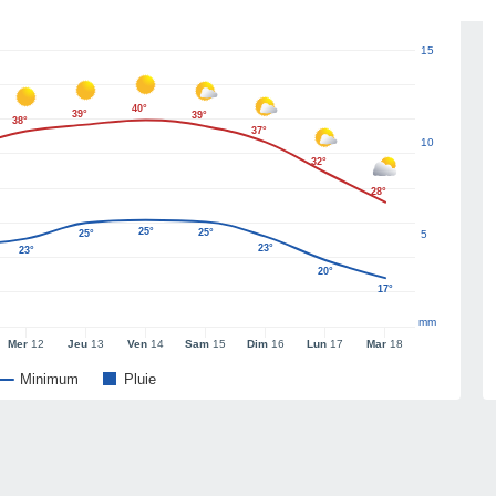
15
40°
39°
39°
38°
37°
10
32°
28°
25°
25°
25°
5
23°
23°
20°
17°
mm
Mer
12
Jeu
13
Ven
14
Sam
15
Dim
16
Lun
17
Mar
18
Minimum
Pluie