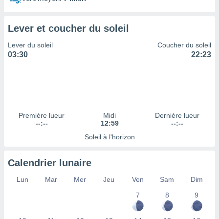
ires
ons le
ent des
Lever et coucher du soleil
es
 :
Lever du soleil
Coucher du soleil
et/ou
03:30
22:23
 à des
ions sur
eil,
des
limitées
Première lueur
Midi
Dernière lueur
nner la
--:--
12:59
--:--
, créer
ils pour
Soleil à l'horizon
ité
lisée,
Calendrier lunaire
des
our
Lun
Mar
Mer
Jeu
Ven
Sam
Dim
nner des
és
7
8
9
lisées,
s profils
enus