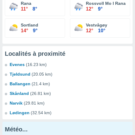
Rana
Rossvoll Mo I Rana
11°
8°
12°
9°
Sortland
Vestvågøy
14°
9°
12°
10°
Localités à proximité
Evenes
(16.23 km)
Tjeldsund
(20.05 km)
Ballangen
(21.4 km)
Skånland
(26.81 km)
Narvik
(29.81 km)
Lødingen
(32.54 km)
Météo...