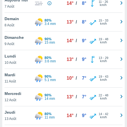
n «
11
-
26
14°
/
8°
km/h
7 Août
 et
r »,
cédez au
Demain
80%
15
-
33
13°
/
8°
 et vous
3.4 mm
km/h
8 Août
z
ation de
Dimanche
90%
19
-
48
14°
/
9°
15 mm
km/h
9 Août
qu'ils
 nous ou
aires,
Lundi
80%
13
-
29
13°
/
9°
3.6 mm
km/h
10 Août
nt de
t
Mardi
90%
19
-
43
er le
10°
/
7°
5.1 mm
km/h
11 Août
ement
te, ainsi
Mercredi
90%
22
-
48
13°
/
7°
14 mm
km/h
per un
12 Août
écifique
us
Jeudi
80%
14
-
42
de la
14°
/
9°
11 mm
km/h
13 Août
 et du