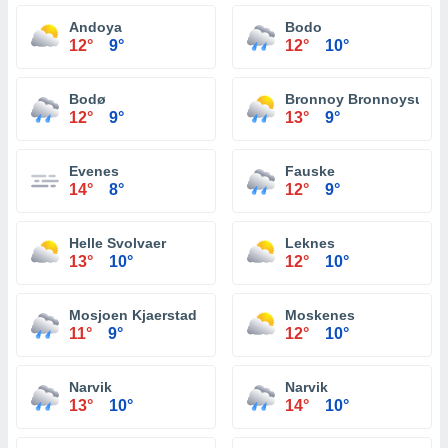
Andoya
Bodo
12°
9°
12°
10°
Bodø
Bronnoy Bronnoysund
12°
9°
13°
9°
Evenes
Fauske
14°
8°
12°
9°
Helle Svolvaer
Leknes
13°
10°
12°
10°
Mosjoen Kjaerstad
Moskenes
11°
9°
12°
10°
Narvik
Narvik
13°
10°
14°
10°