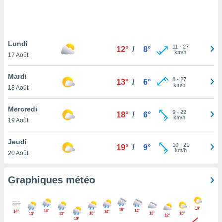
logies
e
s
Lundi
tez pas
11
-
27
12°
/
8°
km/h
ation de
17 Août
, vous
z à
Mardi
8
-
27
13°
/
6°
à notre
km/h
18 Août
.com.
Mercredi
 cas,
9
-
22
18°
/
6°
km/h
us
19 Août
ns que
s
Jeudi
10
-
21
19°
/
9°
km/h
20 Août
ires
urer la
on sur le
Graphiques météo
 seront
, et que
ies ne
18°
15°
14°
14°
14°
14°
as
13°
13°
13°
13°
13°
12°
10°