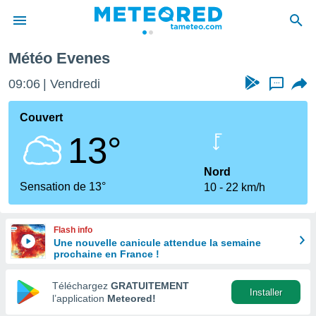
Météo Evenes
e
ntialité
09:06
Vendredi
...
enu de
o.com
Couvert
o.com) a
13°
aré par
onnels
Nord
arantir
Sensation de 13°
10
22 km/h
té des
ions
. Vous
Flash info
accéder
Une nouvelle canicule attendue la semaine
e en
prochaine en France !
 les
Téléchargez
GRATUITEMENT
s :
Installer
l’application
Meteored!
r les