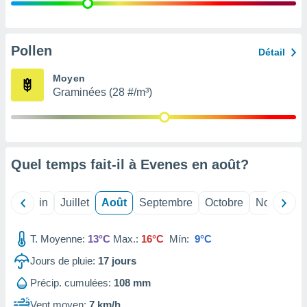
nées
lles sur
d'un
égitime,
Pollen
Détail
vous
vous
Moyen
 Pour ce
Graminées (28 #/m³)
ous
etirer
ement
 opposer
Quel temps fait-il à Evenes en
août
?
ement
nées à
ment en
Mai
Juin
Juillet
Août
Septembre
Octobre
Novembre
 sur «
res
» ou
e
T. Moyenne:
13°C
Max.:
16°C
Mín:
9°C
que de
kies
Jours de pluie:
17
jours
ite web.
Précip. cumulées:
108 mm
t nos
Vent moyen:
7 km/h