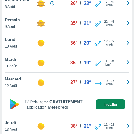
n «
17
-
39
36°
/
22°
km/h
8 Août
 et
r »,
cédez au
Demain
22
-
45
35°
/
21°
 et vous
km/h
9 Août
z
ation de
Lundi
12
-
32
36°
/
20°
km/h
10 Août
qu'ils
 nous ou
aires,
Mardi
11
-
28
35°
/
19°
km/h
11 Août
nt de
t
Mercredi
10
-
27
er le
37°
/
18°
km/h
12 Août
ement
te, ainsi
Téléchargez
GRATUITEMENT
per un
Installer
l’application
Meteored!
écifique
us
de la
Jeudi
12
-
32
38°
/
21°
 et du
km/h
13 Août