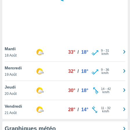
logies
e
s
tez pas
ation de
, vous
z à
à notre
Mardi
9
-
31
33°
/
18°
km/h
18 Août
.com.
 cas,
Mercredi
9
-
36
us
32°
/
18°
km/h
19 Août
ns que
s
Jeudi
14
-
42
30°
/
18°
ires
km/h
20 Août
urer la
on sur le
Vendredi
11
-
32
 seront
28°
/
14°
km/h
21 Août
, et que
ies ne
as
Graphiques météo