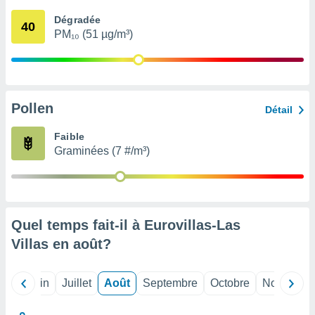
nées
Dégradée
lles sur
40
PM₁₀ (51 µg/m³)
d'un
égitime,
vous
vous
 Pour ce
ous
Pollen
Détail
etirer
Faible
ement
Graminées (7 #/m³)
 opposer
ement
nées à
ment en
 sur «
res
» ou
Quel temps fait-il à Eurovillas-Las
e
Villas en
août
?
que de
kies
ite web.
Mai
Juin
Juillet
Août
Septembre
Octobre
Novembre
t nos