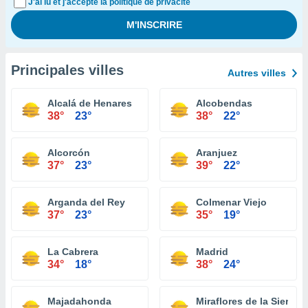
J'ai lu et j'accepte la politique de privacité
Principales villes
Autres villes
Alcalá de Henares
Alcobendas
38°
23°
38°
22°
Alcorcón
Aranjuez
37°
23°
39°
22°
Arganda del Rey
Colmenar Viejo
37°
23°
35°
19°
La Cabrera
Madrid
34°
18°
38°
24°
Majadahonda
Miraflores de la Sierra