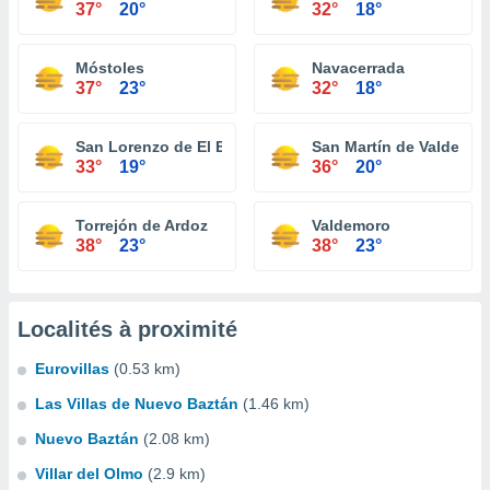
37°
20°
32°
18°
Móstoles
Navacerrada
37°
23°
32°
18°
San Lorenzo de El Escorial
San Martín de Valdeigle
33°
19°
36°
20°
Torrejón de Ardoz
Valdemoro
38°
23°
38°
23°
Localités à proximité
Eurovillas
(0.53 km)
Las Villas de Nuevo Baztán
(1.46 km)
Nuevo Baztán
(2.08 km)
Villar del Olmo
(2.9 km)