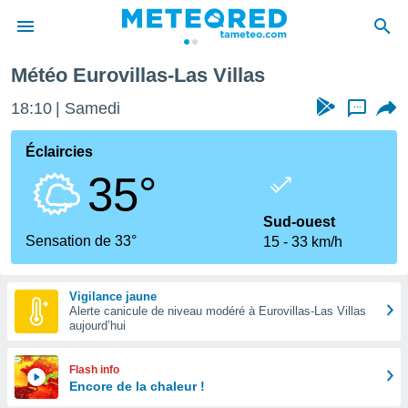
llas
Météo Eurovillas-Las Villas
e
ntialité
18:10
Samedi
...
enu de
o.com
Éclaircies
o.com) a
35°
aré par
onnels
Sud-ouest
arantir
Sensation de 33°
15
33 km/h
té des
ions
. Vous
Vigilance jaune
accéder
Alerte canicule de niveau modéré à Eurovillas-Las Villas
e en
aujourd’hui
 les
s :
Flash info
Encore de la chaleur !
r les