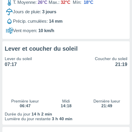
ires
T. Moyenne:
26°C
Max.:
32°C
Mín:
18°C
ons le
Jours de pluie:
3
jours
ent des
es
Précip. cumulées:
14 mm
 :
Vent moyen:
10 km/h
et/ou
 à des
ions sur
eil,
Lever et coucher du soleil
des
Lever du soleil
Coucher du soleil
limitées
07:17
21:19
nner la
, créer
ils pour
ité
lisée,
des
Première lueur
Midi
Dernière lueur
our
06:47
14:18
21:49
nner des
Durée du jour
14 h 2 min
és
Lumière du jour restante
3 h 40 min
lisées,
s profils
enus