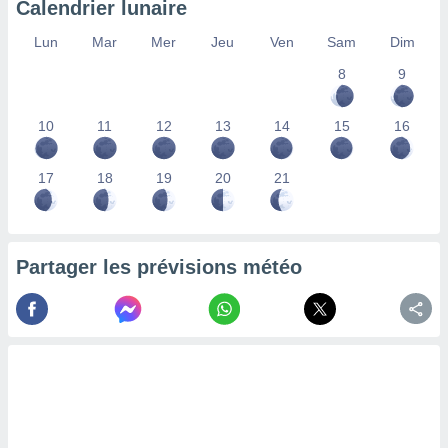
Calendrier lunaire
lisés,
des
Lun
Mar
Mer
Jeu
Ven
Sam
Dim
our
8
9
nner des
s
lisés,
10
11
12
13
14
15
16
la
ance des
s,
17
18
19
20
21
la
ance des
s,
dre les
Partager les prévisions météo
par le
ques ou
inaisons
ées
nt de
tes
,
er et
r les