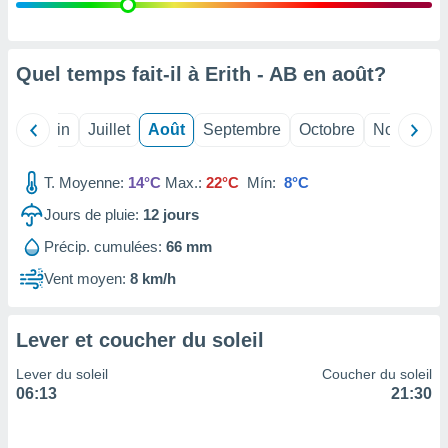
nées
lles sur
d'un
égitime,
Quel temps fait-il à Erith - AB en
août
?
vous
vous
 Pour ce
Mai
Juin
Juillet
Août
Septembre
Octobre
Novembre
ous
etirer
T. Moyenne:
14°C
Max.:
22°C
Mín:
8°C
ement
Jours de pluie:
12
jours
 opposer
ement
Précip. cumulées:
66 mm
nées à
ment en
Vent moyen:
8 km/h
 sur «
res
» ou
e
Lever et coucher du soleil
que de
kies
Lever du soleil
Coucher du soleil
ite web.
06:13
21:30
t nos