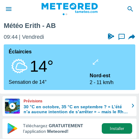
Météo Erith - AB
e
ntialité
09:44
Vendredi
...
enu de
o.com
Éclaircies
o.com) a
14°
aré par
onnels
Nord-est
arantir
Sensation de 14°
2
11 km/h
té des
ions
. Vous
Prévisions
accéder
30 °C en octobre, 35 °C en septembre ? « L’été
e en
n’a aucune intention de s’arrêter » – mais le Rhin
 les
en paie le prix
Téléchargez
GRATUITEMENT
s :
Installer
l’application
Meteored!
r les