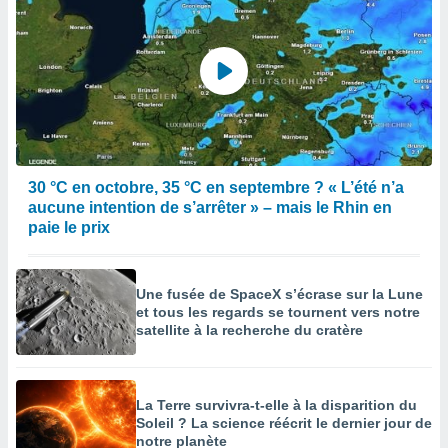
30 °C en octobre, 35 °C en septembre ? « L’été n’a
aucune intention de s’arrêter » – mais le Rhin en
paie le prix
Une fusée de SpaceX s’écrase sur la Lune
et tous les regards se tournent vers notre
satellite à la recherche du cratère
La Terre survivra-t-elle à la disparition du
Soleil ? La science réécrit le dernier jour de
notre planète