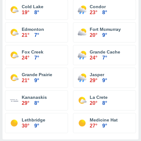
Cold Lake
Condor
19°
8°
23°
8°
Edmonton
Fort Mcmurray
21°
7°
20°
9°
Fox Creek
Grande Cache
24°
7°
24°
7°
Grande Prairie
Jasper
21°
9°
29°
9°
Kananaskis
La Crete
29°
8°
20°
8°
Lethbridge
Medicine Hat
30°
9°
27°
9°