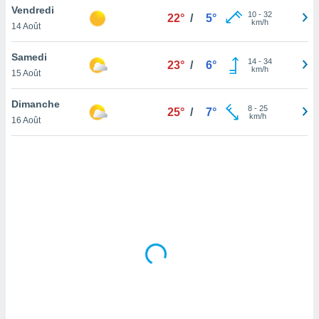
Vendredi
lisé en
10
-
32
22°
/
5°
km/h
 de
14 Août
. Vous
rouver
Samedi
14
-
34
23°
/
6°
km/h
15 Août
ations
re
Dimanche
que de
8
-
25
25°
/
7°
km/h
kies
16 Août
r votre
ement à
ment en
sur le
res des
kies
le au
page de
te web.
MENT,
 les