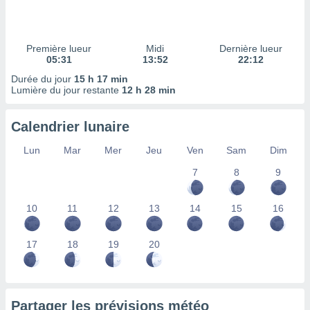
ires
ons le
ent des
es
Première lueur
Midi
Dernière lueur
 :
05:31
13:52
22:12
et/ou
Durée du jour
15 h 17 min
 à des
Lumière du jour restante
12 h 28 min
ions sur
eil,
Calendrier lunaire
des
limitées
Lun
Mar
Mer
Jeu
Ven
Sam
Dim
nner la
7
8
9
, créer
ils pour
ité
10
11
12
13
14
15
16
lisée,
des
our
17
18
19
20
nner des
és
lisées,
s profils
Partager les prévisions météo
enus