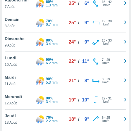
60%
n «
15
-
42
25°
/
6°
1.3 mm
km/h
7 Août
 et
r »,
cédez au
Demain
70%
12
-
30
25°
/
9°
 et vous
0.7 mm
km/h
8 Août
z
ation de
Dimanche
80%
13
-
33
24°
/
9°
3.4 mm
km/h
9 Août
qu'ils
 nous ou
aires,
Lundi
90%
7
-
29
22°
/
11°
6.2 mm
km/h
10 Août
nt de
t
Mardi
90%
8
-
29
er le
21°
/
8°
5.3 mm
km/h
11 Août
ement
te, ainsi
Mercredi
90%
12
-
31
19°
/
10°
3.4 mm
km/h
per un
12 Août
écifique
us
Jeudi
70%
8
-
25
de la
18°
/
9°
2.2 mm
km/h
13 Août
 et du