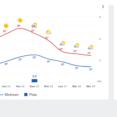
6
38°
35°
35°
31°
4
24°
22°
21°
22°
21°
2
19°
18°
18°
15°
15°
0.3
mm
Jeu
13
Ven
14
Sam
15
Dim
16
Lun
17
Mar
18
Mer
19
Minimum
Pluie