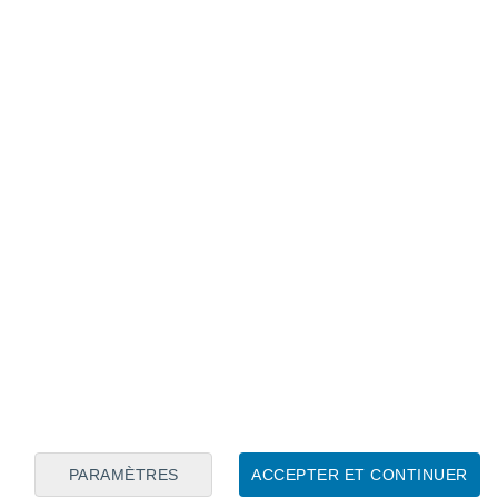
Calendrier lunaire
Lun
Mar
Mer
Jeu
Ven
Sam
Dim
7
8
9
10
11
12
13
14
15
16
17
18
19
20
PARAMÈTRES
ACCEPTER ET CONTINUER