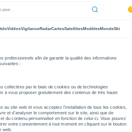
ités
Vidéos
Vigilance
Radar
Cartes
Satellites
Modèles
Monde
Ski
professionnels afin de garantir la qualité des informations
suivantes :
üdesheim
s collectées par le biais de cookies ou de technologies
nuer à vous proposer gratuitement des contenus de très haute
im
z au site web et vous acceptez l'installation de tous les cookies,
...
vre et d'analyser le comportement sur le site, ainsi que de
é et du contenu personnalisé en fonction de celui-ci. Vous pouvez
Heure par heure
tirer votre consentement à tout moment en cliquant sur le bouton
Ciel dégagé dans les prochaines
te web.
heures