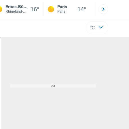
Erbes-Büdesheim
Paris
Montpelli
16°
14°
Rhineland-Palatinate
Paris
Hérault
°C