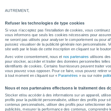
15°
AUTREMENT,
Nord-oues
Refuser les technologies de type cookies
Sensation de 15°
8
-
13 km/
Si vous n'acceptez pas l'installation de cookies, vous continu
vous informons que seuls les cookies nécessaires pour assurer la
ne seront pas utilisés pour analyser le comportement ou pour af
puissiez visualiser de la publicité générale non personnalisée. V
Flash info
site web par le biais de cette inscription en cliquant sur le bouto
Une nouvelle canicule attendue la semaine
prochaine en France !
Avec votre consentement, nous et
nos partenaires
utilisons des
pour stocker, accéder et traiter des données personnelles telles 
Météo 1 - 7 jours
Heure par heure
Actualité
Carte 
identifiants de cookies. Certains fournisseurs peuvent traiter vo
vous pouvez vous opposer. Pour ce faire, vous pouvez retirer
à tout moment en cliquant sur «
Paramètres
» ou sur notre
poli
Demain
Dimanche
Aujourd´hui
Nous et nos partenaires effectuons le traitement des d
8 Août
9 Août
7 Août
Stocker et/ou accéder à des informations sur un appareil, utilise
profils pour la publicité personnalisée, utiliser des profils pour 
contenus personnalisés, utiliser des profils pour sélectionner
publicités, mesurer la performance des contenus, comprendre le