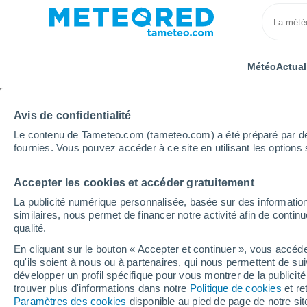
Météo
Actual
Avis de confidentialité
Le contenu de Tameteo.com (tameteo.com) a été préparé par des 
fournies. Vous pouvez accéder à ce site en utilisant les options 
Accepter les cookies et accéder gratuitement
Accueil
Allemagne
Rhénanie-Palatinat
Erbes-B
La publicité numérique personnalisée, basée sur des information
similaires, nous permet de financer notre activité afin de conti
Météo Erbes-Büdeshe
qualité.
En cliquant sur le bouton « Accepter et continuer », vous accéde
07:21
Vendredi
qu'ils soient à nous ou à partenaires, qui nous permettent de sui
développer un profil spécifique pour vous montrer de la publicit
trouver plus d'informations dans notre
Politique de cookies
et re
Ensoleillé
Paramètres des cookies
disponible au pied de page de notre si