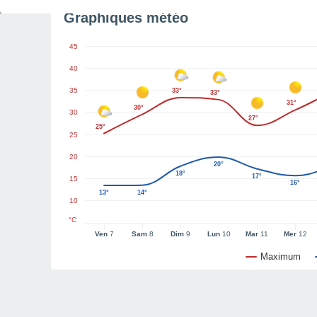
Graphiques météo
45
40
35
33°
33°
31°
30°
30
27°
25°
25
20
20°
18°
17°
15
16°
13°
14°
10
°C
Ven
7
Sam
8
Dim
9
Lun
10
Mar
11
Mer
12
Maximum