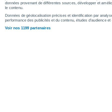
données provenant de différentes sources, développer et amélior
le contenu.
30°
/
14°
33°
/
18°
25°
/
13°
Données de géolocalisation précises et identification par analys
performance des publicités et du contenu, études d’audience e
10
-
26
km/h
17
-
34
km/h
18
15
-
31
km/h
Voir nos 1199 partenaires
Météo Erbes-Büdesheim aujourd´hui
,
Ensoleillé
15°
07:00
T. ressentie
15°
Ensoleillé
16°
08:00
T. ressentie
16°
Ensoleillé
18°
09:00
T. ressentie
18°
Ensoleillé
21°
11:00
T. ressentie
21°