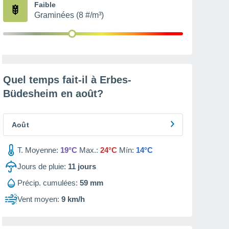
Faible
Graminées (8 #/m³)
Quel temps fait-il à Erbes-
Büdesheim en
août
?
Août
T. Moyenne:
19°C
Max.:
24°C
Mín:
14°C
Jours de pluie:
11
jours
Précip. cumulées:
59 mm
Vent moyen:
9 km/h