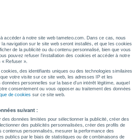
t
h
ez à accéder à notre site web tameteo.com. Dans ce cas, nous
 navigation sur le site web seront installés, et que les cookies
ficher de la publicité ou du contenu personnalisé, bien que vous
ous pouvez refuser l'installation des cookies et accéder à notre
n « Refuser ».
 cookies, des identifiants uniques ou des technologies similaires
que votre visite sur ce site web, les adresses IP et les
des températures
Radar de pluie
Satellites
Modèles
s données personnelles sur la base d'un intérêt légitime, auquel
 votre consentement ou vous opposer au traitement des données
tique de cookies
sur ce site web.
Lundi
Mardi
Mercredi
Jeudi
onnées suivant :
10 Août
11 Août
12 Août
13 Août
r des données limitées pour sélectionner la publicité, créer des
sélectionner des publicités personnalisées, créer des profils de
 des contenus personnalisés, mesurer la performance des
s publics par le biais de statistiques ou de combinaisons de