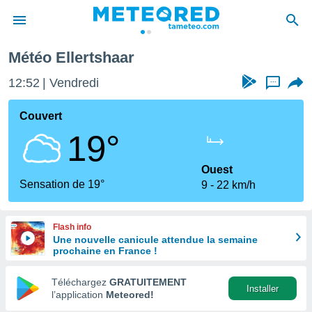
Météo Ellertshaar
e
ntialité
12:52
Vendredi
...
enu de
o.com
Couvert
o.com) a
19°
aré par
onnels
Ouest
arantir
Sensation de 19°
9
22 km/h
té des
ions
. Vous
Flash info
accéder
Une nouvelle canicule attendue la semaine
e en
prochaine en France !
 les
Téléchargez
GRATUITEMENT
s :
Installer
l’application
Meteored!
r les