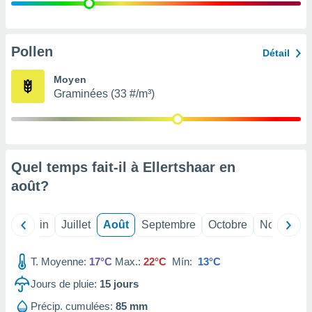
nées
lles sur
d'un
égitime,
Pollen
Détail
vous
vous
Moyen
 Pour ce
Graminées (33 #/m³)
ous
etirer
ement
 opposer
Quel temps fait-il à Ellertshaar en
ement
nées à
août
?
ment en
 sur «
res
» ou
Mai
Juin
Juillet
Août
Septembre
Octobre
Novembre
e
que de
kies
T. Moyenne:
17°C
Max.:
22°C
Mín:
13°C
ite web.
Jours de pluie:
15
jours
t nos
Précip. cumulées:
85 mm