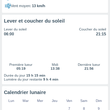
ires
ons le
Vent moyen:
13 km/h
ent des
es
 :
Lever et coucher du soleil
et/ou
Lever du soleil
Coucher du soleil
 à des
06:00
21:15
ions sur
eil,
des
limitées
nner la
, créer
Première lueur
Midi
Dernière lueur
ils pour
05:19
13:38
21:56
ité
Durée du jour
15 h 15 min
lisée,
Lumière du jour restante
9 h 4 min
des
our
nner des
Calendrier lunaire
és
lisées,
Lun
Mar
Mer
Jeu
Ven
Sam
Dim
s profils
7
8
9
enus