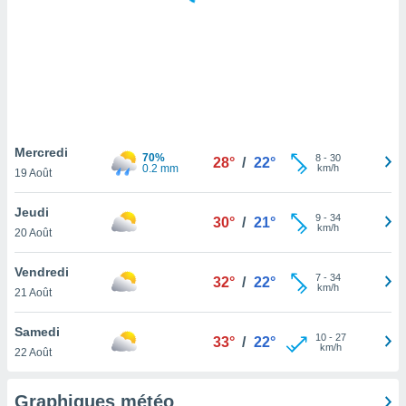
logies
e
s
tez pas
ation de
, vous
z à
à notre
Mercredi
70%
8
-
30
28°
/
22°
0.2 mm
km/h
19 Août
.com.
 cas,
Jeudi
9
-
34
us
30°
/
21°
km/h
20 Août
ns que
s
Vendredi
7
-
34
32°
/
22°
ires
km/h
21 Août
urer la
on sur le
Samedi
10
-
27
 seront
33°
/
22°
km/h
22 Août
, et que
ies ne
as
Graphiques météo