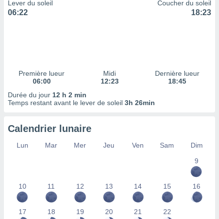
ires
Lever du soleil
Coucher du soleil
ons le
06:22
18:23
ent des
es
 :
et/ou
 à des
ions sur
Première lueur
Midi
Dernière lueur
eil,
06:00
12:23
18:45
des
Durée du jour
12 h 2 min
limitées
Temps restant avant le lever de soleil
3h 26min
nner la
, créer
Calendrier lunaire
ils pour
ité
Lun
Mar
Mer
Jeu
Ven
Sam
Dim
lisée,
9
des
our
nner des
10
11
12
13
14
15
16
és
lisées,
s profils
17
18
19
20
21
22
enus