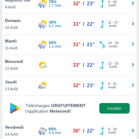
70%
n «
9
-
28
32°
/
23°
1.7 mm
km/h
9 Août
 et
r »,
cédez au
Demain
30%
11
-
27
31°
/
22°
 et vous
0.1 mm
km/h
10 Août
z
ation de
Mardi
50%
14
-
33
31°
/
21°
1.3 mm
km/h
11 Août
qu'ils
 nous ou
aires,
Mercredi
12
-
32
33°
/
22°
km/h
12 Août
nt de
t
Jeudi
9
-
31
er le
32°
/
23°
km/h
13 Août
ement
te, ainsi
Téléchargez
GRATUITEMENT
per un
Installer
l’application
Meteored!
écifique
us
de la
Vendredi
60%
9
-
29
30°
/
22°
 et du
0.9 mm
km/h
14 Août