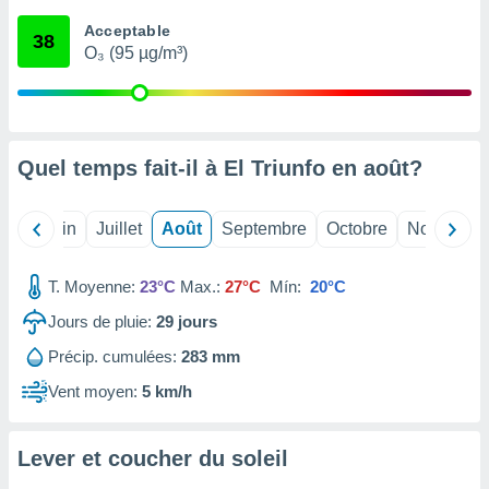
nées
Acceptable
lles sur
38
O₃ (95 µg/m³)
d'un
égitime,
vous
vous
 Pour ce
ous
Quel temps fait-il à El Triunfo en
août
?
etirer
ement
Mai
Juin
Juillet
Août
Septembre
Octobre
Novembre
 opposer
ement
nées à
T. Moyenne:
23°C
Max.:
27°C
Mín:
20°C
ment en
Jours de pluie:
29
jours
 sur «
res
» ou
Précip. cumulées:
283 mm
e
que de
Vent moyen:
5 km/h
kies
ite web.
Lever et coucher du soleil
t nos