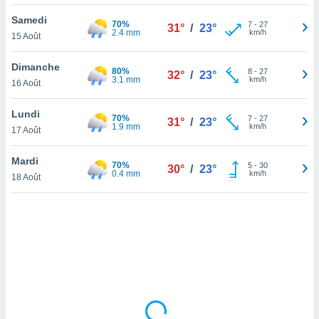
lisé en
Samedi
 de
70%
7
-
27
31°
/
23°
2.4 mm
km/h
15 Août
. Vous
rouver
Dimanche
80%
8
-
27
32°
/
23°
ations
3.1 mm
km/h
16 Août
re
que de
Lundi
70%
kies
7
-
27
31°
/
23°
1.9 mm
km/h
17 Août
r votre
ement à
ment en
Mardi
70%
5
-
30
30°
/
23°
sur le
0.4 mm
km/h
18 Août
res des
kies
le au
page de
te web.
MENT,
 les