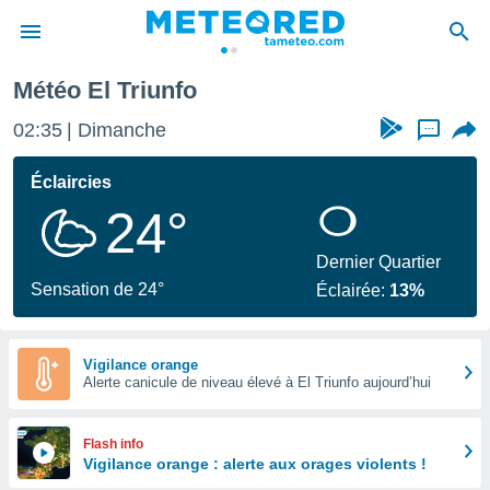
Météo El Triunfo
e
ntialité
02:35
Dimanche
...
enu de
o.com
Éclaircies
o.com) a
24°
aré par
onnels
Dernier Quartier
arantir
Sensation de 24°
Éclairée:
13%
té des
ions
. Vous
accéder
Vigilance orange
e en
Alerte canicule de niveau élevé à El Triunfo aujourd’hui
 les
s :
Flash info
Vigilance orange : alerte aux orages violents !
r les