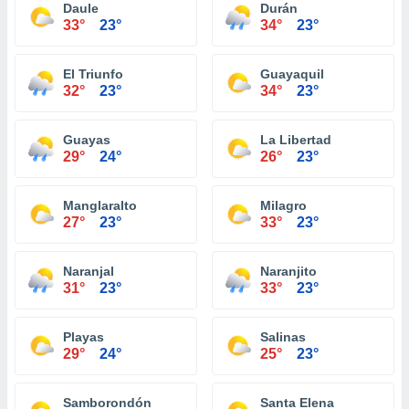
Daule
Durán
33°
23°
34°
23°
El Triunfo
Guayaquil
32°
23°
34°
23°
Guayas
La Libertad
29°
24°
26°
23°
Manglaralto
Milagro
27°
23°
33°
23°
Naranjal
Naranjito
31°
23°
33°
23°
Playas
Salinas
29°
24°
25°
23°
Samborondón
Santa Elena