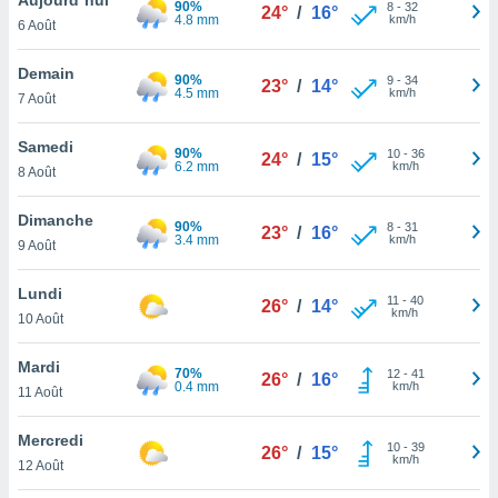
90%
n «
8
-
32
24°
/
16°
4.8 mm
km/h
6 Août
 et
r »,
cédez au
Demain
90%
9
-
34
23°
/
14°
 et vous
4.5 mm
km/h
7 Août
z
ation de
Samedi
90%
10
-
36
24°
/
15°
6.2 mm
km/h
8 Août
qu'ils
 nous ou
aires,
Dimanche
90%
8
-
31
23°
/
16°
3.4 mm
km/h
9 Août
nt de
t
Lundi
11
-
40
er le
26°
/
14°
km/h
10 Août
ement
te, ainsi
Mardi
70%
12
-
41
26°
/
16°
0.4 mm
km/h
per un
11 Août
écifique
us
Mercredi
10
-
39
de la
26°
/
15°
km/h
12 Août
 et du