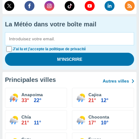
La Météo dans votre boîte mail
J'ai lu et j'accepte la politique de privacité
Principales villes
Autres villes
Anapoima
Cajica
33°
22°
21°
12°
Chía
Choconta
21°
11°
17°
10°