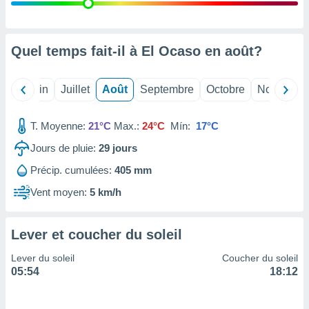
nées
lles sur
d'un
égitime,
Quel temps fait-il à El Ocaso en
août
?
vous
vous
 Pour ce
Mai
Juin
Juillet
Août
Septembre
Octobre
Novembre
ous
etirer
T. Moyenne:
21°C
Max.:
24°C
Mín:
17°C
ement
Jours de pluie:
29
jours
 opposer
ement
Précip. cumulées:
405 mm
nées à
ment en
Vent moyen:
5 km/h
 sur «
res
» ou
e
Lever et coucher du soleil
que de
kies
Lever du soleil
Coucher du soleil
ite web.
05:54
18:12
t nos