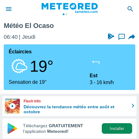
Météo El Ocaso
e
ntialité
06:40
Jeudi
...
enu de
o.com
Éclaircies
o.com) a
19°
aré par
onnels
Est
arantir
Sensation de 19°
3
16 km/h
té des
ions
. Vous
Flash info
accéder
Découvrez la tendance météo entre août et
e en
octobre
 les
Téléchargez
GRATUITEMENT
s :
Installer
l’application
Meteored!
r les