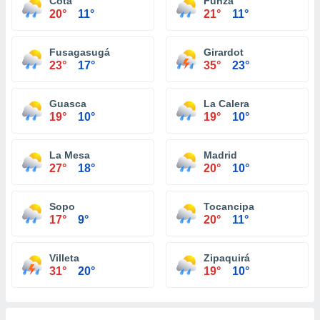
Cota
Funza
20°
11°
21°
11°
Fusagasugá
Girardot
23°
17°
35°
23°
Guasca
La Calera
19°
10°
19°
10°
La Mesa
Madrid
27°
18°
20°
10°
Sopo
Tocancipa
17°
9°
20°
11°
Villeta
Zipaquirá
31°
20°
19°
10°