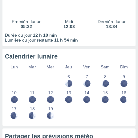
ires
ons le
ent des
es
Première lueur
Midi
Dernière lueur
 :
05:32
12:03
18:34
et/ou
Durée du jour
12 h 18 min
 à des
Lumière du jour restante
11 h 54 min
ions sur
eil,
Calendrier lunaire
des
limitées
Lun
Mar
Mer
Jeu
Ven
Sam
Dim
nner la
6
7
8
9
, créer
ils pour
ité
10
11
12
13
14
15
16
lisée,
des
our
17
18
19
nner des
és
lisées,
s profils
Partager les prévisions météo
enus