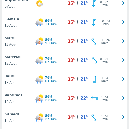
n «
8
-
28
35°
/
21°
km/h
9 Août
 et
r »,
cédez au
Demain
60%
10
-
28
35°
/
21°
 et vous
1.6 mm
km/h
10 Août
z
ation de
Mardi
80%
11
-
28
35°
/
21°
9.1 mm
km/h
11 Août
qu'ils
 nous ou
aires,
Mercredi
70%
8
-
24
33°
/
21°
0.5 mm
km/h
12 Août
nt de
t
Jeudi
70%
11
-
31
er le
35°
/
21°
0.6 mm
km/h
13 Août
ement
te, ainsi
Vendredi
80%
7
-
31
35°
/
22°
2.2 mm
km/h
per un
14 Août
écifique
us
Samedi
80%
7
-
34
de la
34°
/
21°
3.5 mm
km/h
15 Août
 et du