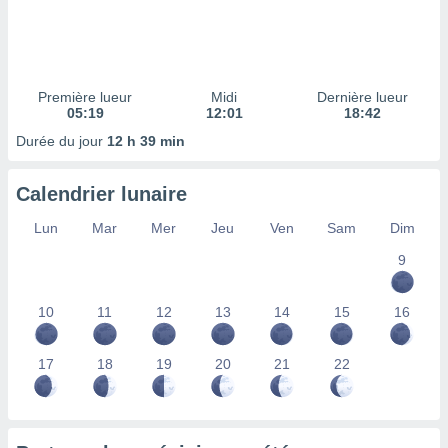
ires
ons le
ent des
es
 :
Première lueur
Midi
Dernière lueur
et/ou
05:19
12:01
18:42
 à des
Durée du jour
12 h 39 min
ions sur
eil,
des
Calendrier lunaire
limitées
Lun
Mar
Mer
Jeu
Ven
Sam
Dim
nner la
, créer
9
ils pour
ité
10
11
12
13
14
15
16
lisée,
des
our
17
18
19
20
21
22
nner des
és
lisées,
s profils
enus