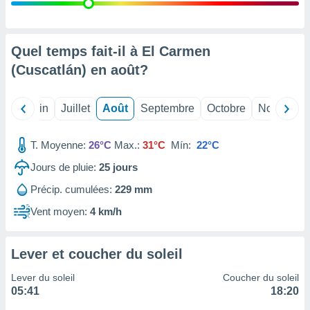
nées
lles sur
d'un
égitime,
Quel temps fait-il à El Carmen
vous
(Cuscatlán) en
août
?
vous
 Pour ce
ous
Mai
Juin
Juillet
Août
Septembre
Octobre
Novembre
etirer
ement
T. Moyenne:
26°C
Max.:
31°C
Mín:
22°C
 opposer
ement
Jours de pluie:
25
jours
nées à
Précip. cumulées:
229 mm
ment en
 sur «
Vent moyen:
4 km/h
res
» ou
e
que de
Lever et coucher du soleil
kies
ite web.
Lever du soleil
Coucher du soleil
05:41
18:20
t nos