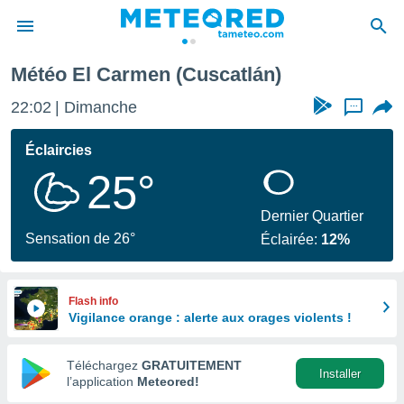
Météo El Carmen (Cuscatlán)
e
ntialité
22:02
Dimanche
...
enu de
o.com
Éclaircies
o.com) a
25°
aré par
onnels
Dernier Quartier
arantir
Sensation de 26°
Éclairée:
12%
té des
ions
. Vous
accéder
Flash info
e en
Vigilance orange : alerte aux orages violents !
 les
Téléchargez
GRATUITEMENT
s :
Installer
l’application
Meteored!
r les