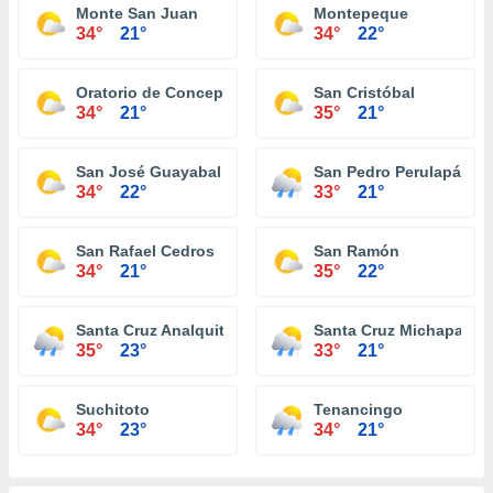
Monte San Juan
Montepeque
34°
21°
34°
22°
Oratorio de Concepción
San Cristóbal
34°
21°
35°
21°
San José Guayabal
San Pedro Perulapán
34°
22°
33°
21°
San Rafael Cedros
San Ramón
34°
21°
35°
22°
Santa Cruz Analquito
Santa Cruz Michapa
35°
23°
33°
21°
Suchitoto
Tenancingo
34°
23°
34°
21°