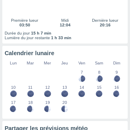
ires
ons le
ent des
es
Première lueur
Midi
Dernière lueur
 :
03:50
12:04
20:16
et/ou
Durée du jour
15 h 7 min
 à des
Lumière du jour restante
1 h 33 min
ions sur
eil,
Calendrier lunaire
des
limitées
Lun
Mar
Mer
Jeu
Ven
Sam
Dim
nner la
7
8
9
, créer
ils pour
ité
10
11
12
13
14
15
16
lisée,
des
our
17
18
19
20
nner des
és
lisées,
s profils
Partager les prévisions météo
enus