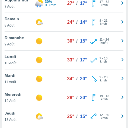
30%
n «
17
-
32
27°
/
17°
0.3 mm
km/h
7 Août
 et
r »,
cédez au
Demain
8
-
21
24°
/
14°
 et vous
km/h
8 Août
z
ation de
Dimanche
11
-
24
30°
/
15°
km/h
9 Août
qu'ils
 nous ou
aires,
Lundi
7
-
16
33°
/
17°
km/h
10 Août
nt de
t
Mardi
9
-
20
er le
34°
/
20°
km/h
11 Août
ement
te, ainsi
Mercredi
19
-
43
28°
/
20°
km/h
per un
12 Août
écifique
us
Jeudi
12
-
30
de la
25°
/
15°
km/h
13 Août
 et du