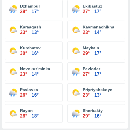
Dzhambul
Ekibastuz
29°
17°
27°
17°
Karaagash
Kaymanachikha
23°
13°
23°
14°
Kurchatov
Maykain
30°
16°
29°
17°
Novokuz'minka
Pavlodar
23°
14°
27°
17°
Pavlovka
Priyrtyshskoye
26°
16°
23°
13°
Rayon
Sherbakty
28°
18°
29°
16°