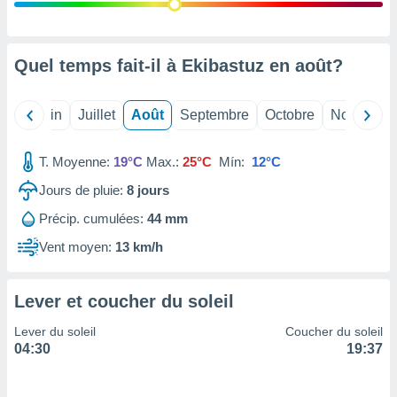
nées
lles sur
d'un
égitime,
Quel temps fait-il à Ekibastuz en
août
?
vous
vous
 Pour ce
Mai
Juin
Juillet
Août
Septembre
Octobre
Novembre
ous
etirer
T. Moyenne:
19°C
Max.:
25°C
Mín:
12°C
ement
Jours de pluie:
8
jours
 opposer
ement
Précip. cumulées:
44 mm
nées à
ment en
Vent moyen:
13 km/h
 sur «
res
» ou
e
Lever et coucher du soleil
que de
kies
Lever du soleil
Coucher du soleil
ite web.
04:30
19:37
t nos