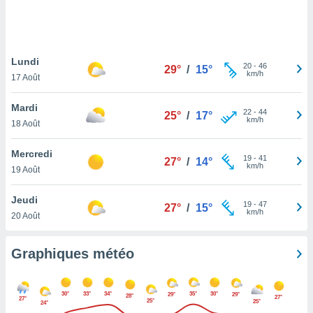
logies
e
s
Lundi
tez pas
20
-
46
29°
/
15°
km/h
ation de
17 Août
, vous
z à
Mardi
22
-
44
25°
/
17°
à notre
km/h
18 Août
.com.
Mercredi
 cas,
19
-
41
27°
/
14°
km/h
us
19 Août
ns que
s
Jeudi
19
-
47
27°
/
15°
km/h
20 Août
ires
urer la
on sur le
Graphiques météo
 seront
, et que
ies ne
30°
33°
34°
35°
30°
29°
29°
28°
27°
27°
as
25°
25°
24°