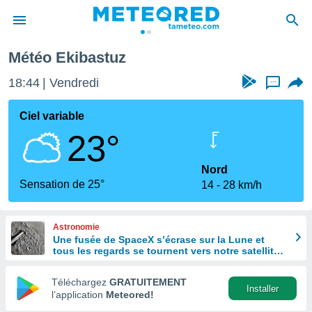
Météo Ekibastuz
e
ntialité
18:44
Vendredi
...
enu de
o.com
Ciel variable
o.com) a
23°
aré par
onnels
Nord
arantir
Sensation de 25°
14
28 km/h
té des
ions
. Vous
Astronomie
accéder
Une fusée de SpaceX s’écrase sur la Lune et
e en
tous les regards se tournent vers notre satellite à
 les
la recherche du cratère
Téléchargez
GRATUITEMENT
s :
Installer
l’application
Meteored!
r les