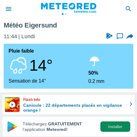
Météo Eigersund
e
ntialité
11:44
Lundi
...
enu de
o.com
Pluie faible
o.com) a
14°
aré par
onnels
50%
arantir
Sensation de 14°
0.2 mm
té des
ions
. Vous
Flash info
accéder
Canicule : 22 départements placés en vigilance
e en
orange !
 les
Téléchargez
GRATUITEMENT
s :
Installer
l’application
Meteored!
r les