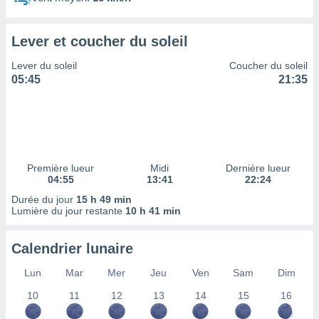
ires
ons le
ent des
Lever et coucher du soleil
es
 :
Lever du soleil
Coucher du soleil
et/ou
05:45
21:35
 à des
ions sur
eil,
des
limitées
Première lueur
Midi
Dernière lueur
nner la
04:55
13:41
22:24
, créer
ils pour
Durée du jour
15 h 49 min
ité
Lumière du jour restante
10 h 41 min
lisée,
des
Calendrier lunaire
our
nner des
Lun
Mar
Mer
Jeu
Ven
Sam
Dim
és
lisées,
10
11
12
13
14
15
16
s profils
enus