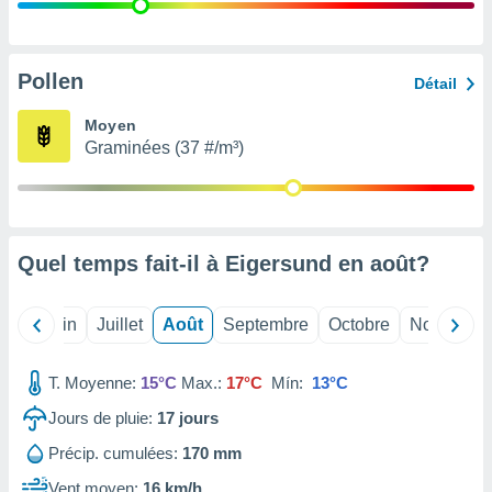
nées
lles sur
d'un
égitime,
Pollen
Détail
vous
vous
Moyen
 Pour ce
Graminées (37 #/m³)
ous
etirer
ement
 opposer
Quel temps fait-il à Eigersund en
août
?
ement
nées à
ment en
Mai
Juin
Juillet
Août
Septembre
Octobre
Novembre
 sur «
res
» ou
e
T. Moyenne:
15°C
Max.:
17°C
Mín:
13°C
que de
kies
Jours de pluie:
17
jours
ite web.
Précip. cumulées:
170 mm
t nos
Vent moyen:
16 km/h