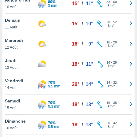
80%
n «
33
-
60
15°
/
11°
3 mm
km/h
10 Août
 et
r »,
cédez au
Demain
28
-
52
15°
/
10°
 et vous
km/h
11 Août
z
ation de
Mercredi
16
-
28
16°
/
9°
km/h
12 Août
qu'ils
 nous ou
aires,
Jeudi
14
-
29
18°
/
11°
km/h
13 Août
nt de
t
Vendredi
70%
14
-
32
er le
20°
/
14°
9.5 mm
km/h
14 Août
ement
te, ainsi
Samedi
70%
19
-
38
18°
/
13°
0.3 mm
km/h
per un
15 Août
écifique
us
Dimanche
70%
20
-
42
de la
18°
/
13°
0.9 mm
km/h
16 Août
 et du