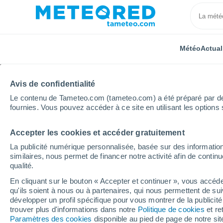
Météo
Actual
Avis de confidentialité
Le contenu de Tameteo.com (tameteo.com) a été préparé par des 
fournies. Vous pouvez accéder à ce site en utilisant les options 
Accepter les cookies et accéder gratuitement
Accueil
Hauts-de-France
Oise
Ecuvilly
La publicité numérique personnalisée, basée sur des information
similaires, nous permet de financer notre activité afin de conti
Météo Ecuvilly
qualité.
En cliquant sur le bouton « Accepter et continuer », vous accéde
04:01
Vendredi
qu'ils soient à nous ou à partenaires, qui nous permettent de sui
développer un profil spécifique pour vous montrer de la publicit
trouver plus d'informations dans notre
Politique de cookies
et re
Ciel dégagé
Paramètres des cookies
disponible au pied de page de notre si