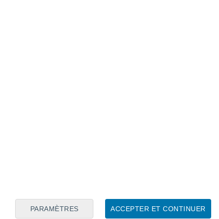
Calendrier lunaire
Lun
Mar
Mer
Jeu
Ven
Sam
Dim
7
8
9
10
11
12
13
14
15
16
17
18
19
20
PARAMÈTRES
ACCEPTER ET CONTINUER