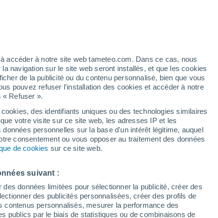
artier
5%
ez à accéder à notre site web tameteo.com. Dans ce cas, nous
 navigation sur le site web seront installés, et que les cookies
ficher de la publicité ou du contenu personnalisé, bien que vous
ous pouvez refuser l'installation des cookies et accéder à notre
n « Refuser ».
 cookies, des identifiants uniques ou des technologies similaires
que votre visite sur ce site web, les adresses IP et les
 de couverture nuageuse
Radar de pluie
Satellites
Modèles
s données personnelles sur la base d'un intérêt légitime, auquel
 votre consentement ou vous opposer au traitement des données
tique de cookies
sur ce site web.
Lundi
Mardi
Mercredi
Jeudi
onnées suivant :
10 Août
11 Août
12 Août
13 Août
r des données limitées pour sélectionner la publicité, créer des
sélectionner des publicités personnalisées, créer des profils de
 des contenus personnalisés, mesurer la performance des
s publics par le biais de statistiques ou de combinaisons de