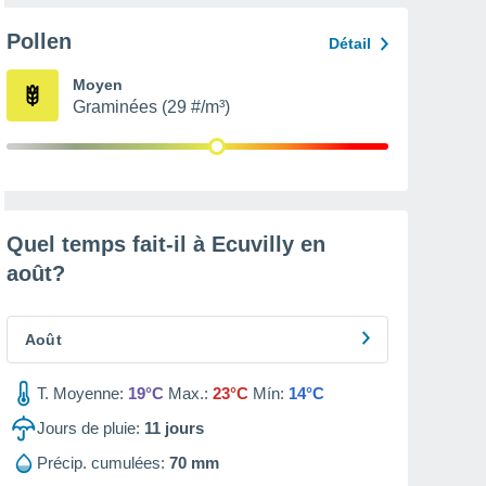
Pollen
Détail
Moyen
Graminées (29 #/m³)
Quel temps fait-il à Ecuvilly en
août
?
Août
T. Moyenne:
19°C
Max.:
23°C
Mín:
14°C
Jours de pluie:
11
jours
Précip. cumulées:
70 mm