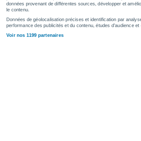
données provenant de différentes sources, développer et amélior
le contenu.
28°
/
12°
32°
/
15°
24°
/
11°
Données de géolocalisation précises et identification par analys
performance des publicités et du contenu, études d’audience e
11
-
26
km/h
8
-
22
km/h
14
9
-
21
km/h
Voir nos 1199 partenaires
Météo Ecuvilly aujourd´hui
, 7 août
Ciel dégagé
12°
04:00
T. ressentie
12°
Éclaircies
12°
05:00
T. ressentie
12°
Éclaircies
12°
06:00
T. ressentie
12°
Éclaircies
14°
08:00
T. ressentie
14°