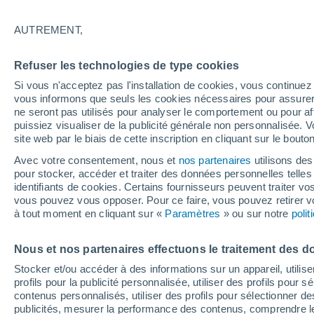
12°
AUTREMENT,
Dernier Qu
Refuser les technologies de type cookies
Éclairée:
3
Sensation de 12°
Si vous n'acceptez pas l'installation de cookies, vous continu
vous informons que seuls les cookies nécessaires pour assurer la
ne seront pas utilisés pour analyser le comportement ou pour af
puissiez visualiser de la publicité générale non personnalisée. V
Flash info
site web par le biais de cette inscription en cliquant sur le bouto
Une nouvelle canicule attendue la semaine
prochaine en France !
Avec votre consentement, nous et
nos partenaires
utilisons des
pour stocker, accéder et traiter des données personnelles telles 
Météo 1 - 7 jours
Heure par heure
Actualité
Carte
identifiants de cookies. Certains fournisseurs peuvent traiter vo
vous pouvez vous opposer. Pour ce faire, vous pouvez retirer
à tout moment en cliquant sur «
Paramètres
» ou sur notre
poli
Demain
Dimanche
Aujourd´hui
Nous et nos partenaires effectuons le traitement des d
8 Août
9 Août
7 Août
Stocker et/ou accéder à des informations sur un appareil, utilise
profils pour la publicité personnalisée, utiliser des profils pour 
contenus personnalisés, utiliser des profils pour sélectionner
publicités, mesurer la performance des contenus, comprendre le