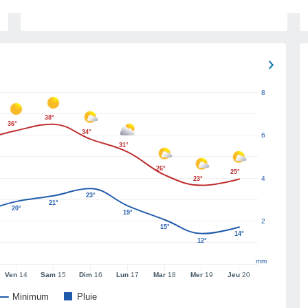
8
38°
36°
34°
6
31°
26°
25°
4
23°
23°
21°
20°
19°
2
15°
14°
12°
mm
Ven
14
Sam
15
Dim
16
Lun
17
Mar
18
Mer
19
Jeu
20
Minimum
Pluie