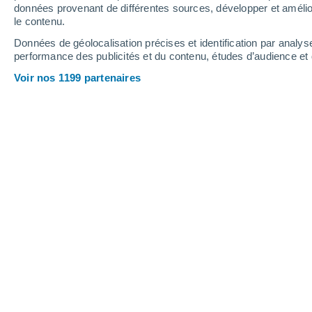
0.4 mm
données provenant de différentes sources, développer et amélior
le contenu.
36°
/
19°
34°
/
20°
32°
/
15°
Données de géolocalisation précises et identification par analys
performance des publicités et du contenu, études d’audience e
18
-
44
km/h
18
-
43
km/h
15
12
-
25
km/h
Voir nos 1199 partenaires
Météo Dudenhofen aujourd´hui
, 8 aoû
Éclaircies
26°
12:00
T. ressentie
26°
Ensoleillé
28°
13:00
T. ressentie
27°
Ensoleillé
30°
14:00
T. ressentie
28°
Ensoleillé
31°
15:00
T. ressentie
29°