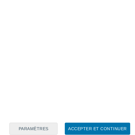
Calendrier lunaire
Lun
Mar
Mer
Jeu
Ven
Sam
Dim
8
9
10
11
12
13
14
15
16
17
18
19
20
21
PARAMÈTRES
ACCEPTER ET CONTINUER