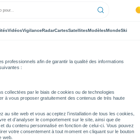
ités
Vidéos
Vigilance
Radar
Cartes
Satellites
Modèles
Monde
Ski
professionnels afin de garantir la qualité des informations
suivantes :
fen
s collectées par le biais de cookies ou de technologies
nuer à vous proposer gratuitement des contenus de très haute
nanie-Palatinat)
z au site web et vous acceptez l'installation de tous les cookies,
...
vre et d'analyser le comportement sur le site, ainsi que de
é et du contenu personnalisé en fonction de celui-ci. Vous pouvez
Heure par heure
tirer votre consentement à tout moment en cliquant sur le bouton
Ciel dégagé dans les prochaines
te web.
heures