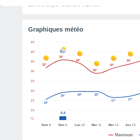
Lumière du jour restante
9 h 15 min
Graphiques météo
45
40
36°
34°
34°
35
32°
32°
29°
30
25
20
20°
20°
19°
17°
15
17°
15°
10
0.4
°C
Sam
8
Dim
9
Lun
10
Mar
11
Mer
12
Jeu
13
Maximum