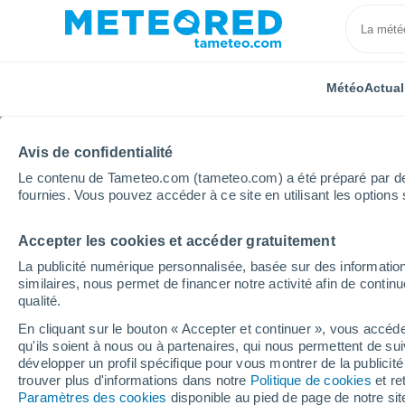
Météo
Actual
Avis de confidentialité
Le contenu de Tameteo.com (tameteo.com) a été préparé par des 
fournies. Vous pouvez accéder à ce site en utilisant les options 
Accepter les cookies et accéder gratuitement
Accueil
Allemagne
Rhénanie-Palatinat
Dudenho
La publicité numérique personnalisée, basée sur des information
similaires, nous permet de financer notre activité afin de conti
Météo Dudenhofen (Rhé
qualité.
En cliquant sur le bouton « Accepter et continuer », vous accéde
12:17
Samedi
qu'ils soient à nous ou à partenaires, qui nous permettent de sui
développer un profil spécifique pour vous montrer de la publicit
trouver plus d'informations dans notre
Politique de cookies
et re
Éclaircies
Paramètres des cookies
disponible au pied de page de notre si