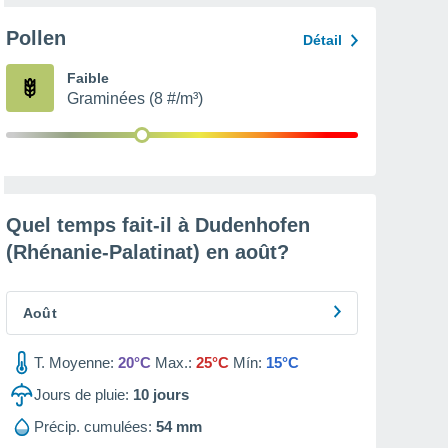
Pollen
Détail
Faible
Graminées (8 #/m³)
Quel temps fait-il à Dudenhofen
(Rhénanie-Palatinat) en
août
?
Août
T. Moyenne:
20°C
Max.:
25°C
Mín:
15°C
Jours de pluie:
10
jours
Précip. cumulées:
54 mm