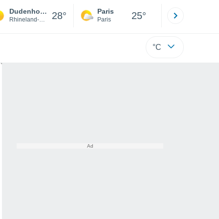
Dudenhofen
Paris
Montpelli
28°
25°
Rhineland-Palatinate
Paris
Hérault
°C