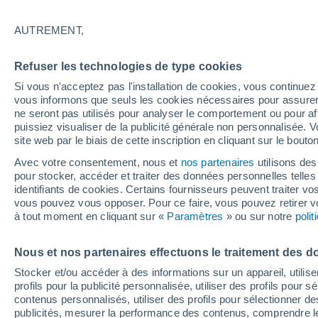
26°
AUTREMENT,
Nord-est
Refuser les technologies de type cookies
Sensation de 26°
8
-
24 km/
Si vous n'acceptez pas l'installation de cookies, vous continu
vous informons que seuls les cookies nécessaires pour assurer la
ne seront pas utilisés pour analyser le comportement ou pour af
puissiez visualiser de la publicité générale non personnalisée. V
Prévisions
site web par le biais de cette inscription en cliquant sur le bouto
Météo en France : ces régions subissent un n
regain de chaleur cet après-midi
Avec votre consentement, nous et
nos partenaires
utilisons des
pour stocker, accéder et traiter des données personnelles telles 
Météo 1 - 7 jours
Heure par heure
Actualité
Carte
identifiants de cookies. Certains fournisseurs peuvent traiter vo
vous pouvez vous opposer. Pour ce faire, vous pouvez retirer
à tout moment en cliquant sur «
Paramètres
» ou sur notre
poli
Demain
Lundi
Aujourd´hui
Nous et nos partenaires effectuons le traitement des d
9 Août
10 Août
8 Août
Stocker et/ou accéder à des informations sur un appareil, utilise
profils pour la publicité personnalisée, utiliser des profils pour 
contenus personnalisés, utiliser des profils pour sélectionner
publicités, mesurer la performance des contenus, comprendre le
30%