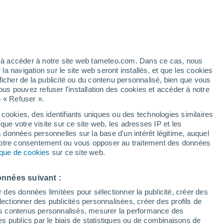
Vigilance jaune
Alerte canicule de niveau modéré à
Dudenhofen aujourd’hui
h
ez à accéder à notre site web tameteo.com. Dans ce cas, nous
 navigation sur le site web seront installés, et que les cookies
ficher de la publicité ou du contenu personnalisé, bien que vous
ous pouvez refuser l'installation des cookies et accéder à notre
n « Refuser ».
et
 cookies, des identifiants uniques ou des technologies similaires
que votre visite sur ce site web, les adresses IP et les
 de couverture nuageuse
Radar de pluie
Satellites
Modèles
s données personnelles sur la base d'un intérêt légitime, auquel
 votre consentement ou vous opposer au traitement des données
tique de cookies
sur ce site web.
Mardi
Mercredi
Jeudi
Vendredi
onnées suivant :
11 Août
12 Août
13 Août
14 Août
r des données limitées pour sélectionner la publicité, créer des
sélectionner des publicités personnalisées, créer des profils de
 des contenus personnalisés, mesurer la performance des
s publics par le biais de statistiques ou de combinaisons de