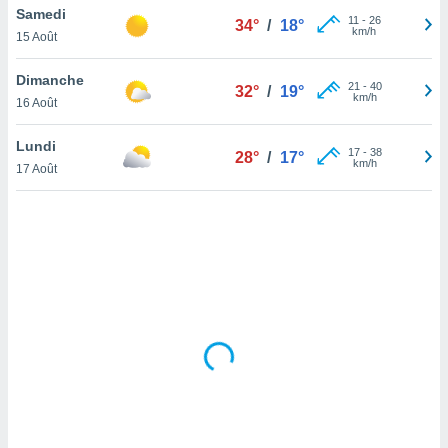
Samedi
lisé en
11
-
26
34°
/
18°
km/h
 de
15 Août
. Vous
rouver
Dimanche
21
-
40
32°
/
19°
km/h
16 Août
ations
re
Lundi
que de
17
-
38
28°
/
17°
km/h
kies
17 Août
r votre
ement à
ment en
sur le
res des
kies
le au
page de
te web.
MENT,
 les