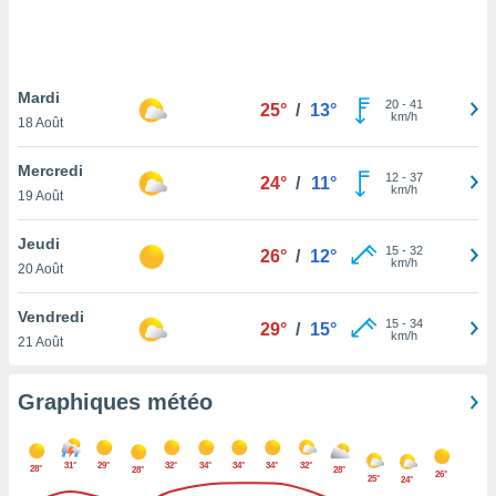
logies
e
s
Mardi
tez pas
20
-
41
25°
/
13°
km/h
ation de
18 Août
, vous
z à
Mercredi
12
-
37
24°
/
11°
à notre
km/h
19 Août
.com.
Jeudi
 cas,
15
-
32
26°
/
12°
km/h
us
20 Août
ns que
s
Vendredi
15
-
34
29°
/
15°
km/h
21 Août
ires
urer la
on sur le
Graphiques météo
 seront
, et que
ies ne
31°
29°
32°
34°
34°
34°
32°
28°
28°
28°
26°
as
25°
24°