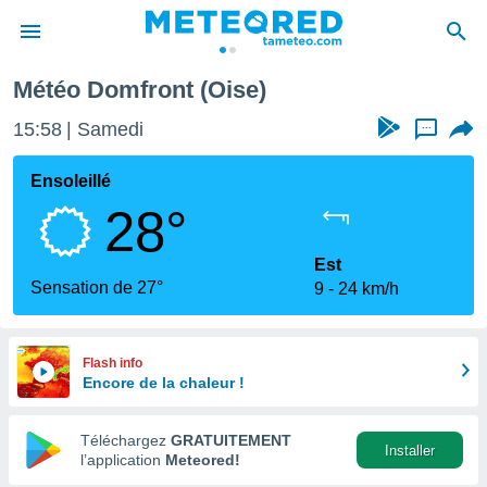
Météo Domfront (Oise)
e
ntialité
15:58
Samedi
...
enu de
o.com
Ensoleillé
o.com) a
28°
aré par
onnels
Est
arantir
Sensation de 27°
9
24 km/h
té des
ions
. Vous
accéder
Flash info
e en
Encore de la chaleur !
 les
Téléchargez
GRATUITEMENT
s :
Installer
l’application
Meteored!
r les