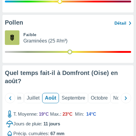
nées
lles sur
d'un
égitime,
Pollen
Détail
vous
vous
Faible
 Pour ce
Graminées (25 #/m³)
ous
etirer
ement
 opposer
Quel temps fait-il à Domfront (Oise) en
ement
nées à
août
?
ment en
 sur «
res
» ou
Mai
Juin
Juillet
Août
Septembre
Octobre
Novembre
e
que de
kies
T. Moyenne:
19°C
Max.:
23°C
Mín:
14°C
ite web.
Jours de pluie:
11
jours
t nos
Précip. cumulées:
67 mm