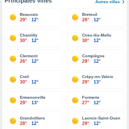
Principales villes
Autres villes
Beauvais
Breteuil
29°
12°
28°
12°
Chantilly
Cires-lès-Mello
30°
12°
30°
12°
Clermont
Compiègne
26°
12°
29°
12°
Creil
Crépy-en-Valois
30°
12°
29°
13°
Ermenonville
Formerie
29°
13°
27°
12°
Grandvilliers
Lacroix-Saint-Ouen
28°
12°
29°
12°