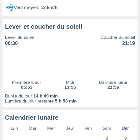
ires
ons le
Vent moyen:
12 km/h
ent des
es
 :
Lever et coucher du soleil
et/ou
Lever du soleil
Coucher du soleil
 à des
06:30
21:19
ions sur
eil,
des
limitées
nner la
, créer
Première lueur
Midi
Dernière lueur
ils pour
05:53
13:55
21:56
ité
Durée du jour
14 h 49 min
lisée,
Lumière du jour restante
5 h 58 min
des
our
nner des
Calendrier lunaire
és
lisées,
Lun
Mar
Mer
Jeu
Ven
Sam
Dim
s profils
8
9
enus