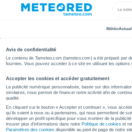
Météo
Actual
Avis de confidentialité
Le contenu de Tameteo.com (tameteo.com) a été préparé par des 
fournies. Vous pouvez accéder à ce site en utilisant les options 
Accepter les cookies et accéder gratuitement
Accueil
États-Unis
État du Kansas
Dodge City
La publicité numérique personnalisée, basée sur des information
similaires, nous permet de financer notre activité afin de conti
Météo Dodge City - KS
qualité.
En cliquant sur le bouton « Accepter et continuer », vous accéde
03:05
Jeudi
qu'ils soient à nous ou à partenaires, qui nous permettent de sui
développer un profil spécifique pour vous montrer de la publicit
trouver plus d'informations dans notre
Politique de cookies
et re
Éclaircies
Paramètres des cookies
disponible au pied de page de notre si