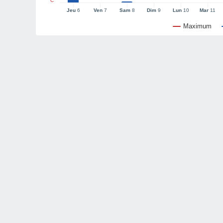
°C
Jeu
6
Ven
7
Sam
8
Dim
9
Lun
10
Mar
11
Maximum