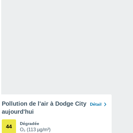
Pollution de l'air à Dodge City
Détail
aujourd'hui
Dégradée
44
O₃ (113 µg/m³)