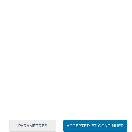
Calendrier lunaire
Lun
Mar
Mer
Jeu
Ven
Sam
Dim
6
7
8
9
10
11
12
13
14
15
16
PARAMÈTRES
ACCEPTER ET CONTINUER