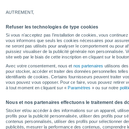
19°
AUTREMENT,
Dernier Qu
Refuser les technologies de type cookies
Éclairée:
4
Sensation de 19°
Si vous n'acceptez pas l'installation de cookies, vous continu
vous informons que seuls les cookies nécessaires pour assurer la
ne seront pas utilisés pour analyser le comportement ou pour af
puissiez visualiser de la publicité générale non personnalisée. V
Flash info
site web par le biais de cette inscription en cliquant sur le bouto
Découvrez la tendance météo entre août et oc
Avec votre consentement, nous et
nos partenaires
utilisons des
pour stocker, accéder et traiter des données personnelles telles 
Météo 1 - 7 jours
Heure par heure
Radar de pluie
identifiants de cookies. Certains fournisseurs peuvent traiter vo
vous pouvez vous opposer. Pour ce faire, vous pouvez retirer
à tout moment en cliquant sur «
Paramètres
» ou sur notre
poli
Demain
Samedi
D
Aujourd´hui
Nous et nos partenaires effectuons le traitement des d
7 Août
8 Août
6 Août
Stocker et/ou accéder à des informations sur un appareil, utilise
profils pour la publicité personnalisée, utiliser des profils pour 
contenus personnalisés, utiliser des profils pour sélectionner
publicités, mesurer la performance des contenus, comprendre le
30%
70%