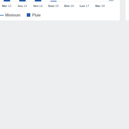
mm
Mer
12
Jeu
13
Ven
14
Sam
15
Dim
16
Lun
17
Mar
18
Minimum
Pluie