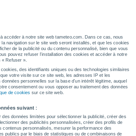
artier
3%
ez à accéder à notre site web tameteo.com. Dans ce cas, nous
 navigation sur le site web seront installés, et que les cookies
ficher de la publicité ou du contenu personnalisé, bien que vous
ous pouvez refuser l'installation des cookies et accéder à notre
n « Refuser ».
tobre
 cookies, des identifiants uniques ou des technologies similaires
que votre visite sur ce site web, les adresses IP et les
Actualité
Carte de pluie
Satellites
Modèles
s données personnelles sur la base d'un intérêt légitime, auquel
 votre consentement ou vous opposer au traitement des données
tique de cookies
sur ce site web.
imanche
Lundi
Mardi
Mercredi
onnées suivant :
9 Août
10 Août
11 Août
12 Août
r des données limitées pour sélectionner la publicité, créer des
sélectionner des publicités personnalisées, créer des profils de
 des contenus personnalisés, mesurer la performance des
s publics par le biais de statistiques ou de combinaisons de
60%