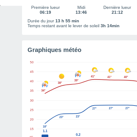
Première lueur
Midi
Dernière lueur
06:19
13:46
21:12
Durée du jour
13 h 55 min
Temps restant avant le lever de soleil
3h 14min
Graphiques météo
50
45
41°
41°
40°
39°
40
38°
35
34°
30
27°
27°
27°
25
23°
23°
20
18°
15
1.1
0.2