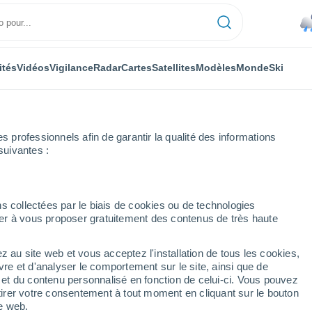
ités
Vidéos
Vigilance
Radar
Cartes
Satellites
Modèles
Monde
Ski
professionnels afin de garantir la qualité des informations
suivantes :
s collectées par le biais de cookies ou de technologies
nuer à vous proposer gratuitement des contenus de très haute
z au site web et vous acceptez l'installation de tous les cookies,
...
vre et d'analyser le comportement sur le site, ainsi que de
é et du contenu personnalisé en fonction de celui-ci. Vous pouvez
Heure par heure
tirer votre consentement à tout moment en cliquant sur le bouton
Pluie faible dans les prochaines
te web.
heures