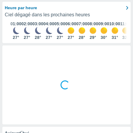
s et
Heure par heure
r
Ciel dégagé dans les prochaines heures
tement
01:00
02:00
03:00
04:00
05:00
06:00
07:00
08:00
09:00
10:00
11:00
cité
ue
lisée,
27°
27°
28°
27°
27°
27°
28°
29°
30°
31°
32°
ACCEPTER
ur des
ET
ions
CONTINUER
es par le
 cookies
PARAMÈTRES
gies
es, nous
de
 notre
afin de
r à vous
r
ment des
 de très
alité.
ant sur
Aujourd´hui