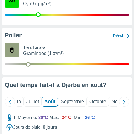
39
nées
O₃ (97 µg/m³)
lles sur
d'un
égitime,
vous
vous
Pollen
Détail
 Pour ce
ous
Très faible
etirer
Graminées (1 #/m³)
ement
 opposer
ement
nées à
ment en
Quel temps fait-il à Djerba en
août
?
 sur «
res
» ou
e
Mai
Juin
Juillet
Août
Septembre
Octobre
Novembre
que de
kies
ite web.
T. Moyenne:
30°C
Max.:
34°C
Mín:
26°C
Jours de pluie:
0
jours
t nos