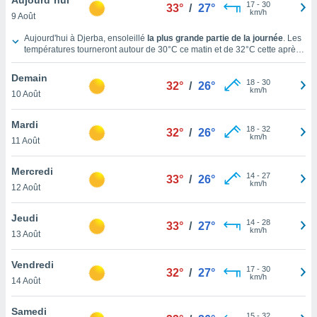
n «
17
-
30
33°
/
27°
km/h
9 Août
 et
r »,
Météo Djerba Aujourd'hui
Aujourd'hui à Djerba, ensoleillé
la plus grande partie de la journée
. Les
cédez au
températures tourneront autour de
30°C
ce matin et de
32°C
cette après-
 et vous
midi. Des températures proches des
29°C
sont attendues
cette nuit
.
Des
z
vents de Est sont attendus tout au long de la journée avec une vitesse
Demain
18
-
30
moyenne de
17 km/h
.
32°
/
26°
ation de
km/h
10 Août
qu'ils
Mardi
 nous ou
18
-
32
32°
/
26°
km/h
aires,
11 Août
nt de
Mercredi
14
-
27
33°
/
26°
t
km/h
12 Août
er le
ement
Jeudi
te, ainsi
14
-
28
33°
/
27°
km/h
13 Août
per un
écifique
Vendredi
17
-
30
32°
/
27°
us
km/h
14 Août
de la
 et du
Samedi
15
-
32