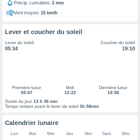
ires
Précip. cumulées:
2 mm
ons le
ent des
Vent moyen:
15 km/h
es
 :
Lever et coucher du soleil
et/ou
 à des
Lever du soleil
Coucher du soleil
ions sur
05:34
19:10
eil,
des
limitées
nner la
, créer
ils pour
Première lueur
Midi
Dernière lueur
ité
05:07
12:22
19:36
lisée,
Durée du jour
13 h 36 min
des
Temps restant avant le lever de soleil
3h 58min
our
nner des
és
Calendrier lunaire
lisées,
Lun
Mar
Mer
Jeu
Ven
Sam
Dim
s profils
enus