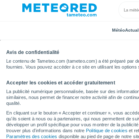
Météo
Actual
Avis de confidentialité
Le contenu de Tameteo.com (tameteo.com) a été préparé par des 
fournies. Vous pouvez accéder à ce site en utilisant les options 
Accepter les cookies et accéder gratuitement
Accueil
Allemagne
Rhénanie-Palatinat
Dingdorf
La publicité numérique personnalisée, basée sur des information
similaires, nous permet de financer notre activité afin de conti
Météo Dingdorf
qualité.
En cliquant sur le bouton « Accepter et continuer », vous accéde
03:16
Samedi
qu'ils soient à nous ou à partenaires, qui nous permettent de sui
développer un profil spécifique pour vous montrer de la publicit
trouver plus d'informations dans notre
Politique de cookies
et re
Ciel dégagé
Paramètres des cookies
disponible au pied de page de notre si