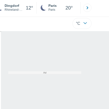
Dingdorf
Paris
Montpelli
12°
20°
Rhineland-Palatinate
Paris
Hérault
°C