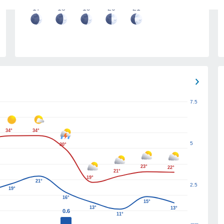
17
18
19
20
21
7.5
34°
34°
5
30°
23°
22°
21°
19°
21°
2.5
19°
16°
15°
13°
13°
0.6
11°