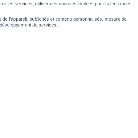
er les services, utiliser des données limitées pour sélectionner
25°
/
12°
29°
/
13°
33°
/
16°
34°
/
19°
e de l’appareil, publicités et contenu personnalisés, mesure de
t développement de services.
-
31
km/h
13
-
30
km/h
11
-
25
km/h
8
-
25
km/h
Nord-est
0 Faible
12
-
25 km/h
FPS:
non
Nord-est
0 Faible
12
-
23 km/h
FPS:
non
Nord-est
0 Faible
11
-
21 km/h
FPS:
non
Nord-est
0 Faible
12
-
21 km/h
FPS:
non