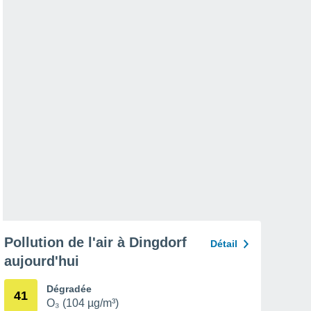
Pollution de l'air à Dingdorf
Détail
aujourd'hui
Dégradée
41
O₃ (104 µg/m³)