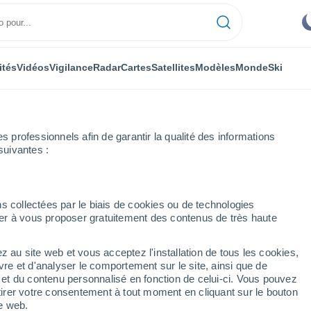
ités
Vidéos
Vigilance
Radar
Cartes
Satellites
Modèles
Monde
Ski
professionnels afin de garantir la qualité des informations
suivantes :
s collectées par le biais de cookies ou de technologies
nuer à vous proposer gratuitement des contenus de très haute
z au site web et vous acceptez l'installation de tous les cookies,
...
vre et d'analyser le comportement sur le site, ainsi que de
é et du contenu personnalisé en fonction de celui-ci. Vous pouvez
Heure par heure
tirer votre consentement à tout moment en cliquant sur le bouton
Intervalles nuageux dans les
te web.
prochaines heures