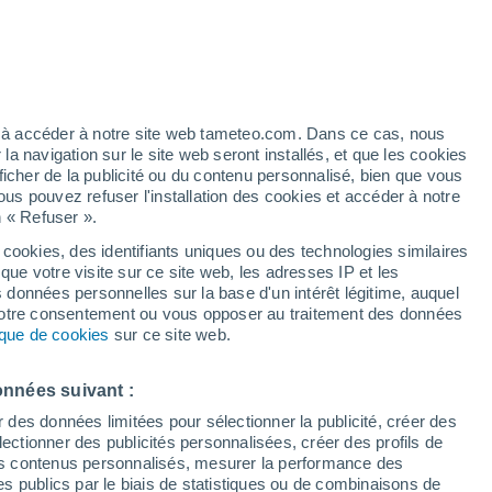
artier
4%
ez à accéder à notre site web tameteo.com. Dans ce cas, nous
 navigation sur le site web seront installés, et que les cookies
ficher de la publicité ou du contenu personnalisé, bien que vous
ous pouvez refuser l'installation des cookies et accéder à notre
n « Refuser ».
de
 cookies, des identifiants uniques ou des technologies similaires
que votre visite sur ce site web, les adresses IP et les
des températures
Radar de pluie
Satellites
Modèles
s données personnelles sur la base d'un intérêt légitime, auquel
 votre consentement ou vous opposer au traitement des données
tique de cookies
sur ce site web.
Mardi
Mercredi
Jeudi
Vendredi
onnées suivant :
11 Août
12 Août
13 Août
14 Août
r des données limitées pour sélectionner la publicité, créer des
sélectionner des publicités personnalisées, créer des profils de
 des contenus personnalisés, mesurer la performance des
s publics par le biais de statistiques ou de combinaisons de