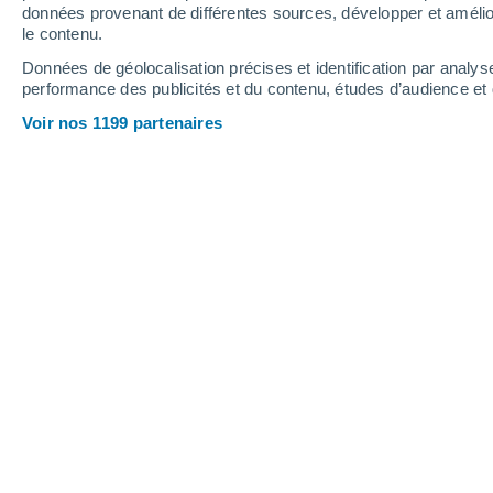
données provenant de différentes sources, développer et amélior
le contenu.
29°
/
16°
29°
/
16°
27°
/
11°
Données de géolocalisation précises et identification par analys
performance des publicités et du contenu, études d’audience e
16
-
37
km/h
18
-
40
km/h
14
14
-
26
km/h
Voir nos 1199 partenaires
Météo Dingdorf aujourd´hui
, 8 août
Ciel dégagé
13°
03:00
T. ressentie
13°
Ciel dégagé
12°
04:00
T. ressentie
12°
Ciel dégagé
12°
05:00
T. ressentie
12°
Ensoleillé
12°
06:00
T. ressentie
12°