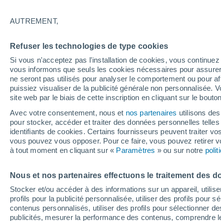
13°
AUTREMENT,
Dernier Qu
Refuser les technologies de type cookies
Éclairée:
2
Sensation de 13°
Si vous n'acceptez pas l'installation de cookies, vous continu
vous informons que seuls les cookies nécessaires pour assurer la
ne seront pas utilisés pour analyser le comportement ou pour af
puissiez visualiser de la publicité générale non personnalisée. V
Actualité
site web par le biais de cette inscription en cliquant sur le bouto
Le réchauffement climatique modifie le goût 
nos aliments
Avec votre consentement, nous et
nos partenaires
utilisons des
pour stocker, accéder et traiter des données personnelles telles 
Météo 1 - 7 jours
Heure par heure
Actualité
Carte 
identifiants de cookies. Certains fournisseurs peuvent traiter vo
vous pouvez vous opposer. Pour ce faire, vous pouvez retirer
à tout moment en cliquant sur «
Paramètres
» ou sur notre
poli
Demain
Lundi
Aujourd´hui
Nous et nos partenaires effectuons le traitement des d
9 Août
10 Août
8 Août
Stocker et/ou accéder à des informations sur un appareil, utilise
profils pour la publicité personnalisée, utiliser des profils pour 
contenus personnalisés, utiliser des profils pour sélectionner
publicités, mesurer la performance des contenus, comprendre le