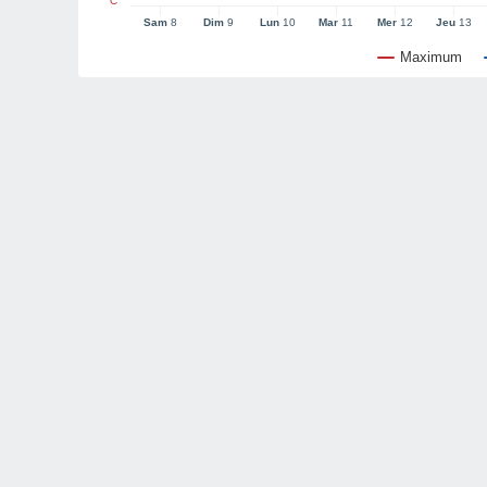
°C
Sam
8
Dim
9
Lun
10
Mar
11
Mer
12
Jeu
13
Maximum