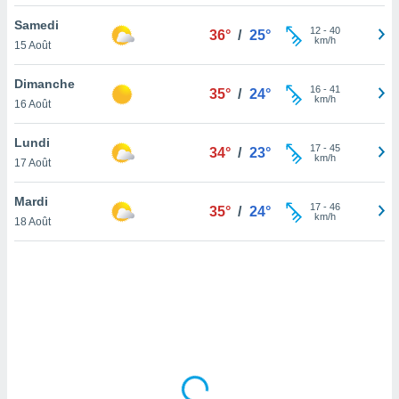
lisé en
Samedi
 de
12
-
40
36°
/
25°
km/h
15 Août
. Vous
rouver
Dimanche
16
-
41
35°
/
24°
ations
km/h
16 Août
re
que de
Lundi
kies
17
-
45
34°
/
23°
km/h
17 Août
r votre
ement à
ment en
Mardi
17
-
46
35°
/
24°
sur le
km/h
18 Août
res des
kies
le au
page de
te web.
MENT,
 les