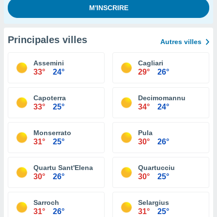
Principales villes
Autres villes
Assemini
Cagliari
33°
24°
29°
26°
Capoterra
Decimomannu
33°
25°
34°
24°
Monserrato
Pula
31°
25°
30°
26°
Quartu Sant'Elena
Quartucciu
30°
26°
30°
25°
Sarroch
Selargius
31°
26°
31°
25°