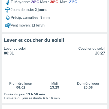
ires
T. Moyenne:
26°C
Max.:
30°C
Mín:
21°C
ons le
Jours de pluie:
2
jours
ent des
es
Précip. cumulées:
9 mm
 :
Vent moyen:
11 km/h
et/ou
 à des
ions sur
eil,
Lever et coucher du soleil
des
Lever du soleil
Coucher du soleil
limitées
06:31
20:27
nner la
, créer
ils pour
ité
lisée,
des
Première lueur
Midi
Dernière lueur
our
06:02
13:29
20:56
nner des
Durée du jour
13 h 56 min
és
Lumière du jour restante
4 h 16 min
lisées,
s profils
enus