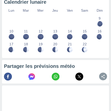
Calendrier lunaire
lisés,
des
Lun
Mar
Mer
Jeu
Ven
Sam
Dim
our
9
nner des
s
lisés,
10
11
12
13
14
15
16
la
ance des
s,
17
18
19
20
21
22
la
ance des
s,
dre les
Partager les prévisions météo
par le
ques ou
inaisons
ées
nt de
tes
,
er et
r les