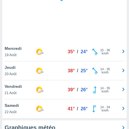
logies
e
s
tez pas
ation de
, vous
z à
à notre
Mercredi
15
-
36
35°
/
24°
km/h
19 Août
.com.
 cas,
Jeudi
14
-
35
us
38°
/
25°
km/h
20 Août
ns que
s
Vendredi
14
-
35
39°
/
26°
ires
km/h
21 Août
urer la
on sur le
Samedi
14
-
34
 seront
41°
/
26°
km/h
22 Août
, et que
ies ne
as
Graphiques météo