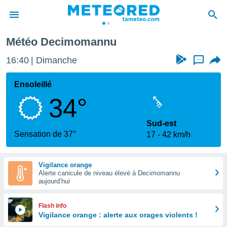
Météo Decimomannu
e
ntialité
16:40
Dimanche
...
enu de
o.com
Ensoleillé
o.com) a
34°
aré par
onnels
Sud-est
arantir
Sensation de 37°
17
42 km/h
té des
ions
. Vous
Vigilance orange
accéder
Alerte canicule de niveau élevé à Decimomannu
e en
aujourd’hui
 les
s :
Flash info
Vigilance orange : alerte aux orages violents !
r les