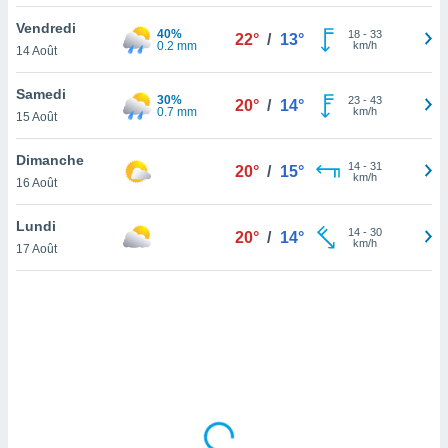
lisé en
Vendredi
 de
40%
18
-
33
22°
/
13°
0.2 mm
km/h
14 Août
. Vous
rouver
Samedi
30%
23
-
43
20°
/
14°
ations
0.7 mm
km/h
15 Août
re
que de
Dimanche
kies
14
-
31
20°
/
15°
km/h
16 Août
r votre
ement à
ment en
Lundi
14
-
30
20°
/
14°
sur le
km/h
17 Août
res des
kies
le au
page de
te web.
MENT,
 les