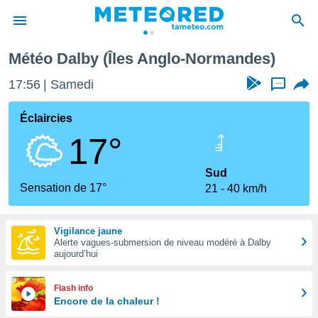
Météo Dalby (Îles Anglo-Normandes)
e
ntialité
17:56
Samedi
...
enu de
o.com
Éclaircies
o.com) a
17°
aré par
onnels
Sud
arantir
Sensation de 17°
21
40 km/h
té des
ions
. Vous
Vigilance jaune
accéder
Alerte vagues-submersion de niveau modéré à Dalby
e en
aujourd’hui
 les
s :
Flash info
Encore de la chaleur !
r les