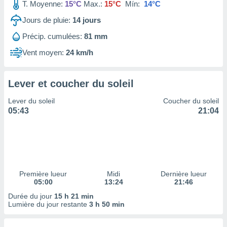
ires
T. Moyenne:
15°C
Max.:
15°C
Mín:
14°C
ons le
Jours de pluie:
14
jours
ent des
es
Précip. cumulées:
81 mm
 :
Vent moyen:
24 km/h
et/ou
 à des
ions sur
eil,
Lever et coucher du soleil
des
Lever du soleil
Coucher du soleil
limitées
05:43
21:04
nner la
, créer
ils pour
ité
lisée,
des
Première lueur
Midi
Dernière lueur
our
05:00
13:24
21:46
nner des
Durée du jour
15 h 21 min
és
Lumière du jour restante
3 h 50 min
lisées,
s profils
enus