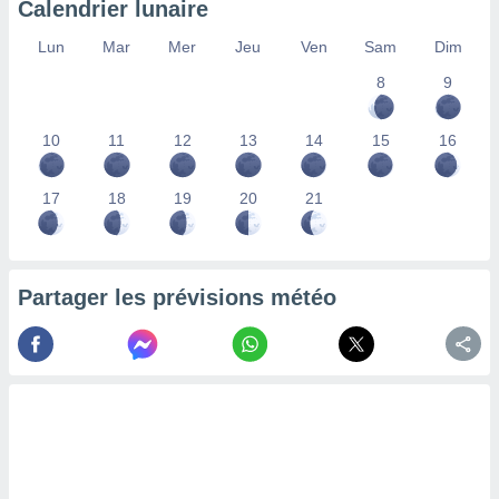
Calendrier lunaire
lisés,
des
Lun
Mar
Mer
Jeu
Ven
Sam
Dim
our
8
9
nner des
s
lisés,
10
11
12
13
14
15
16
la
ance des
s,
17
18
19
20
21
la
ance des
s,
dre les
Partager les prévisions météo
par le
ques ou
inaisons
ées
nt de
tes
,
er et
r les