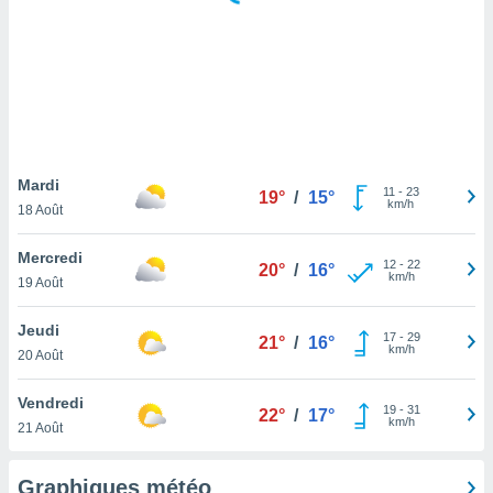
logies
e
s
tez pas
ation de
, vous
z à
à notre
Mardi
11
-
23
19°
/
15°
km/h
18 Août
.com.
 cas,
Mercredi
12
-
22
us
20°
/
16°
km/h
19 Août
ns que
s
Jeudi
17
-
29
21°
/
16°
ires
km/h
20 Août
urer la
on sur le
Vendredi
19
-
31
 seront
22°
/
17°
km/h
21 Août
, et que
ies ne
as
Graphiques météo