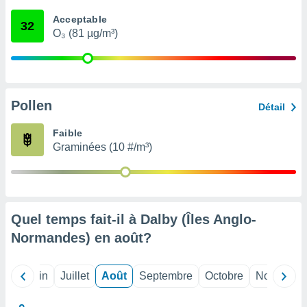
nées
Acceptable
lles sur
32
O₃ (81 µg/m³)
d'un
égitime,
vous
vous
 Pour ce
ous
Pollen
Détail
etirer
Faible
ement
Graminées (10 #/m³)
 opposer
ement
nées à
ment en
 sur «
res
» ou
Quel temps fait-il à Dalby (Îles Anglo-
e
Normandes) en
août
?
que de
kies
ite web.
Mai
Juin
Juillet
Août
Septembre
Octobre
Novembre
t nos