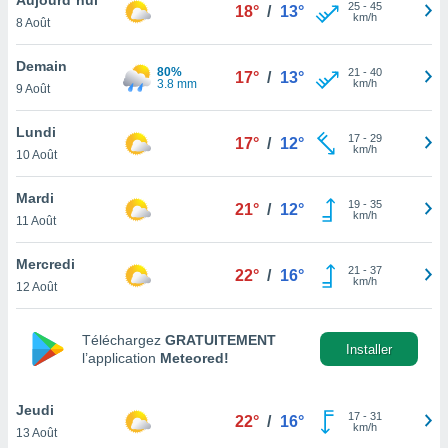
n «
25
-
45
18°
/
13°
km/h
8 Août
 et
r »,
cédez au
Demain
80%
21
-
40
17°
/
13°
 et vous
3.8 mm
km/h
9 Août
z
ation de
Lundi
17
-
29
17°
/
12°
km/h
10 Août
qu'ils
 nous ou
aires,
Mardi
19
-
35
21°
/
12°
km/h
11 Août
nt de
t
Mercredi
21
-
37
er le
22°
/
16°
km/h
12 Août
ement
te, ainsi
Téléchargez
GRATUITEMENT
per un
Installer
l’application
Meteored!
écifique
us
de la
Jeudi
17
-
31
22°
/
16°
 et du
km/h
13 Août