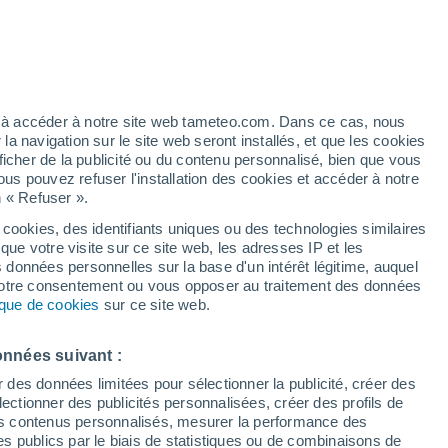
Vigilance jaune
Alerte vent de niveau modéré à
Cuipan aujourd’hui
/h
ez à accéder à notre site web tameteo.com. Dans ce cas, nous
 navigation sur le site web seront installés, et que les cookies
ficher de la publicité ou du contenu personnalisé, bien que vous
ous pouvez refuser l'installation des cookies et accéder à notre
n « Refuser ».
 cookies, des identifiants uniques ou des technologies similaires
que votre visite sur ce site web, les adresses IP et les
des températures
Radar de pluie
Satellites
Modèles
s données personnelles sur la base d'un intérêt légitime, auquel
 votre consentement ou vous opposer au traitement des données
tique de cookies
sur ce site web.
Mardi
Mercredi
Jeudi
Vendredi
onnées suivant :
11 Août
12 Août
13 Août
14 Août
r des données limitées pour sélectionner la publicité, créer des
sélectionner des publicités personnalisées, créer des profils de
 des contenus personnalisés, mesurer la performance des
s publics par le biais de statistiques ou de combinaisons de