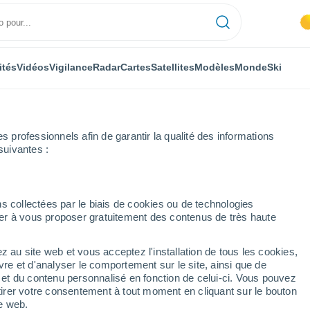
ités
Vidéos
Vigilance
Radar
Cartes
Satellites
Modèles
Monde
Ski
professionnels afin de garantir la qualité des informations
suivantes :
s collectées par le biais de cookies ou de technologies
nuer à vous proposer gratuitement des contenus de très haute
z au site web et vous acceptez l'installation de tous les cookies,
...
vre et d'analyser le comportement sur le site, ainsi que de
é et du contenu personnalisé en fonction de celui-ci. Vous pouvez
Heure par heure
tirer votre consentement à tout moment en cliquant sur le bouton
Intervalles nuageux dans les
te web.
prochaines heures