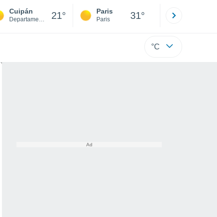
Cuipán
Paris
Montpelli
21°
31°
Departamento de San Blas de los Sauces
Paris
Hérault
°C