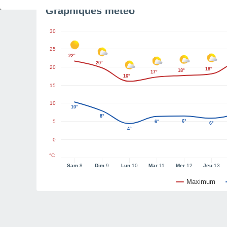
Graphiques météo
30
25
22°
20°
20
18°
18°
17°
16°
15
10
10°
8°
5
6°
6°
6°
4°
0
°C
Sam
8
Dim
9
Lun
10
Mar
11
Mer
12
Jeu
13
Maximum