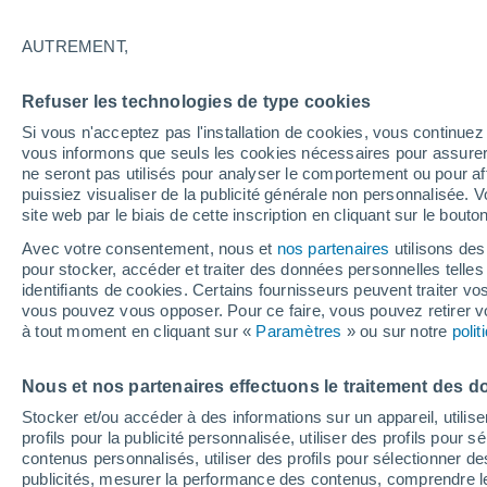
21°
AUTREMENT,
Nord
Refuser les technologies de type cookies
Sensation de 21°
11
-
30 km
Si vous n'acceptez pas l'installation de cookies, vous continu
vous informons que seuls les cookies nécessaires pour assurer la
ne seront pas utilisés pour analyser le comportement ou pour af
puissiez visualiser de la publicité générale non personnalisée. V
Flash info
site web par le biais de cette inscription en cliquant sur le bouto
Encore de la chaleur !
Avec votre consentement, nous et
nos partenaires
utilisons des
pour stocker, accéder et traiter des données personnelles telles 
Météo 1 - 7 jours
Heure par heure
Actualité
Carte 
identifiants de cookies. Certains fournisseurs peuvent traiter vo
vous pouvez vous opposer. Pour ce faire, vous pouvez retirer
à tout moment en cliquant sur «
Paramètres
» ou sur notre
poli
Demain
Lundi
Aujourd´hui
Nous et nos partenaires effectuons le traitement des d
9 Août
10 Août
8 Août
Stocker et/ou accéder à des informations sur un appareil, utilise
profils pour la publicité personnalisée, utiliser des profils pour 
contenus personnalisés, utiliser des profils pour sélectionner
publicités, mesurer la performance des contenus, comprendre le