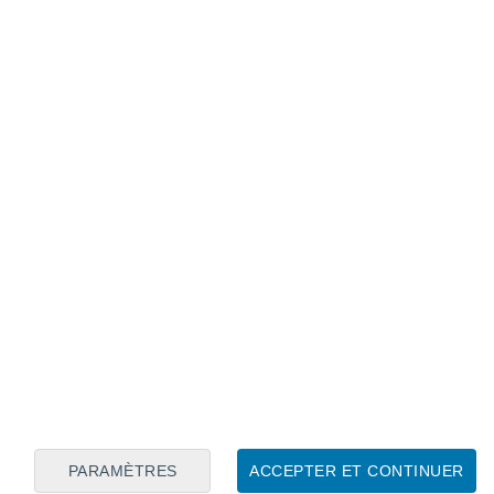
Calendrier lunaire
Lun
Mar
Mer
Jeu
Ven
Sam
Dim
8
9
10
11
12
13
14
15
16
17
18
19
20
21
PARAMÈTRES
ACCEPTER ET CONTINUER