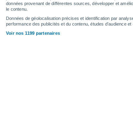
données provenant de différentes sources, développer et amélior
le contenu.
20°
/
8°
16°
/
4°
22°
/
10°
Données de géolocalisation précises et identification par analys
performance des publicités et du contenu, études d’audience e
12
-
33
km/h
10
-
31
km/h
8
11
-
42
km/h
Voir nos 1199 partenaires
Météo Cuipan aujourd´hui
, 8 août
Ensoleillé
21°
15:00
T. ressentie
21°
Ensoleillé
21°
16:00
T. ressentie
21°
Ensoleillé
20°
17:00
T. ressentie
20°
Ensoleillé
19°
18:00
T. ressentie
19°