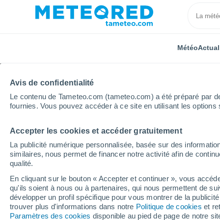
Météo
Actual
Avis de confidentialité
Le contenu de Tameteo.com (tameteo.com) a été préparé par des 
fournies. Vous pouvez accéder à ce site en utilisant les options 
Accepter les cookies et accéder gratuitement
Accueil
Argentine
Province de La Rioja
Cuipan
La publicité numérique personnalisée, basée sur des information
similaires, nous permet de financer notre activité afin de conti
Météo Cuipan
qualité.
En cliquant sur le bouton « Accepter et continuer », vous accéde
14:54
Samedi
qu'ils soient à nous ou à partenaires, qui nous permettent de sui
développer un profil spécifique pour vous montrer de la publicit
trouver plus d'informations dans notre
Politique de cookies
et re
Ensoleillé
Paramètres des cookies
disponible au pied de page de notre si