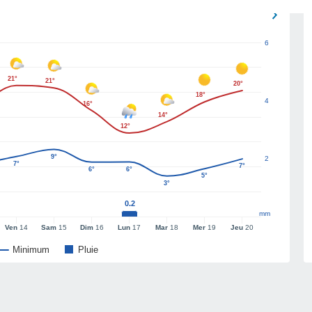
6
21°
21°
20°
18°
4
16°
14°
12°
9°
2
7°
7°
6°
6°
5°
3°
0.2
mm
Ven
14
Sam
15
Dim
16
Lun
17
Mar
18
Mer
19
Jeu
20
Minimum
Pluie