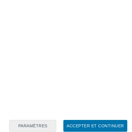
Calendrier lunaire
Lun
Mar
Mer
Jeu
Ven
Sam
Dim
7
8
9
10
11
12
13
14
15
16
17
18
19
20
PARAMÈTRES
ACCEPTER ET CONTINUER