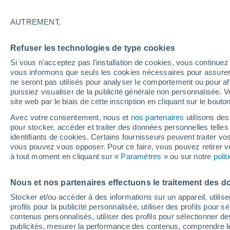
19°
AUTREMENT,
80%
Refuser les technologies de type cookies
Sensation de 19°
3.7 mm
Si vous n'acceptez pas l'installation de cookies, vous continu
vous informons que seuls les cookies nécessaires pour assurer la
ne seront pas utilisés pour analyser le comportement ou pour af
puissiez visualiser de la publicité générale non personnalisée. V
Actualité
site web par le biais de cette inscription en cliquant sur le bouto
Le réchauffement climatique modifie le goût 
nos aliments
Avec votre consentement, nous et
nos partenaires
utilisons des
pour stocker, accéder et traiter des données personnelles telles 
Météo 1 - 7 jours
Heure par heure
Radar de pluie
identifiants de cookies. Certains fournisseurs peuvent traiter vo
vous pouvez vous opposer. Pour ce faire, vous pouvez retirer
à tout moment en cliquant sur «
Paramètres
» ou sur notre
poli
Demain
Dimanche
Aujourd´hui
Nous et nos partenaires effectuons le traitement des d
8 Août
9 Août
7 Août
Stocker et/ou accéder à des informations sur un appareil, utilise
profils pour la publicité personnalisée, utiliser des profils pour 
contenus personnalisés, utiliser des profils pour sélectionner
publicités, mesurer la performance des contenus, comprendre le
70%
90%
90%