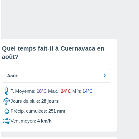
Quel temps fait-il à Cuernavaca en
août
?
Août
T. Moyenne:
18°C
Max.:
24°C
Mín:
14°C
Jours de pluie:
28
jours
Précip. cumulées:
251 mm
Vent moyen:
4 km/h