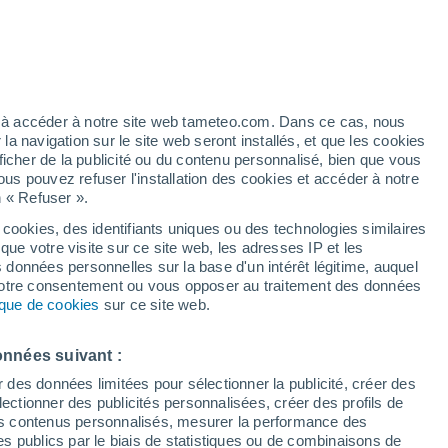
Risque d'orages
Ce week-end
ez à accéder à notre site web tameteo.com. Dans ce cas, nous
 navigation sur le site web seront installés, et que les cookies
ficher de la publicité ou du contenu personnalisé, bien que vous
ous pouvez refuser l'installation des cookies et accéder à notre
n « Refuser ».
de
 cookies, des identifiants uniques ou des technologies similaires
que votre visite sur ce site web, les adresses IP et les
Actualité
Carte de pluie
Satellites
Modèles
s données personnelles sur la base d'un intérêt légitime, auquel
 votre consentement ou vous opposer au traitement des données
tique de cookies
sur ce site web.
Lundi
Mardi
Mercredi
Jeudi
onnées suivant :
10 Août
11 Août
12 Août
13 Août
r des données limitées pour sélectionner la publicité, créer des
sélectionner des publicités personnalisées, créer des profils de
 des contenus personnalisés, mesurer la performance des
s publics par le biais de statistiques ou de combinaisons de
80%
80%
70%
90%