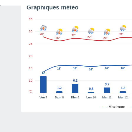
Graphiques météo
35
30
28°
28°
27°
27°
26°
26°
25
20
15
16°
16°
16°
16°
16°
12
6.2
10
3.7
1.2
1.2
0.6
°C
Ven
7
Sam
8
Dim
9
Lun
10
Mar
11
Mer
12
Maximum