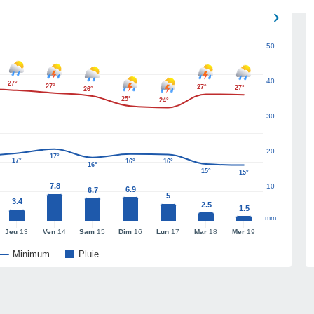
50
40
27°
27°
27°
27°
26°
25°
24°
30
20
17°
17°
16°
16°
16°
15°
15°
7.8
10
6.9
6.7
5
3.4
2.5
1.5
mm
Jeu
13
Ven
14
Sam
15
Dim
16
Lun
17
Mar
18
Mer
19
Minimum
Pluie