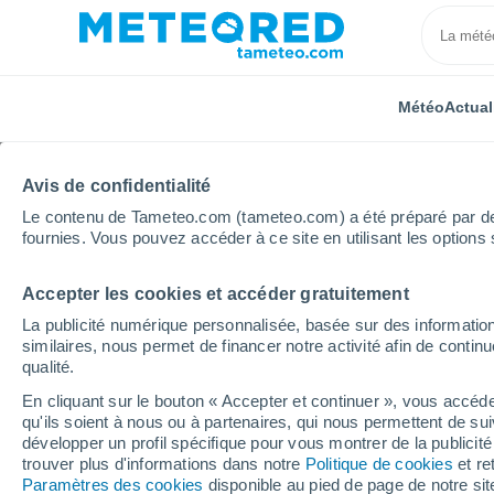
Météo
Actual
Avis de confidentialité
Le contenu de Tameteo.com (tameteo.com) a été préparé par des 
fournies. Vous pouvez accéder à ce site en utilisant les options 
Accepter les cookies et accéder gratuitement
Accueil
Mexique
État de Morelos
Cuernavaca
La publicité numérique personnalisée, basée sur des information
similaires, nous permet de financer notre activité afin de conti
Météo Cuernavaca
qualité.
En cliquant sur le bouton « Accepter et continuer », vous accéde
19:32
Vendredi
qu'ils soient à nous ou à partenaires, qui nous permettent de sui
développer un profil spécifique pour vous montrer de la publicit
trouver plus d'informations dans notre
Politique de cookies
et re
Orage
Paramètres des cookies
disponible au pied de page de notre si