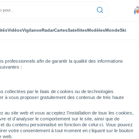
ités
Vidéos
Vigilance
Radar
Cartes
Satellites
Modèles
Monde
Ski
professionnels afin de garantir la qualité des informations
suivantes :
s collectées par le biais de cookies ou de technologies
nuer à vous proposer gratuitement des contenus de très haute
z au site web et vous acceptez l'installation de tous les cookies,
...
vre et d'analyser le comportement sur le site, ainsi que de
é et du contenu personnalisé en fonction de celui-ci. Vous pouvez
Heure par heure
tirer votre consentement à tout moment en cliquant sur le bouton
Pluie faible dans les prochaines
te web.
heures