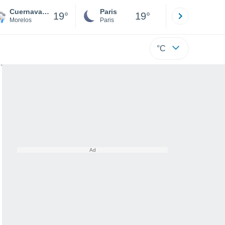
Cuernavaca
Paris
Montpelli
19°
19°
Morelos
Paris
Hérault
°C