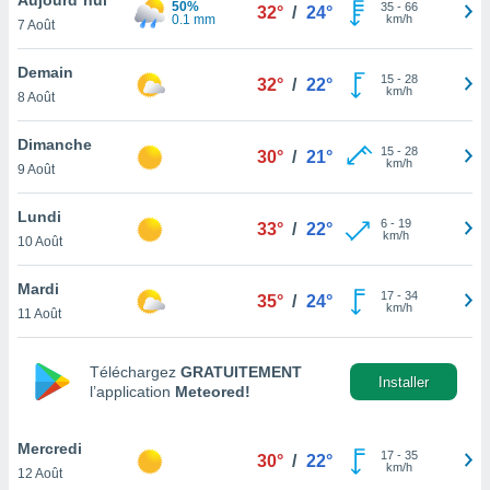
50%
n «
35
-
66
32°
/
24°
0.1 mm
km/h
7 Août
 et
r »,
cédez au
Demain
15
-
28
32°
/
22°
 et vous
km/h
8 Août
z
ation de
Dimanche
15
-
28
30°
/
21°
km/h
9 Août
qu'ils
 nous ou
aires,
Lundi
6
-
19
33°
/
22°
km/h
10 Août
nt de
t
Mardi
17
-
34
er le
35°
/
24°
km/h
11 Août
ement
te, ainsi
Téléchargez
GRATUITEMENT
per un
Installer
l’application
Meteored!
écifique
us
de la
Mercredi
17
-
35
30°
/
22°
 et du
km/h
12 Août