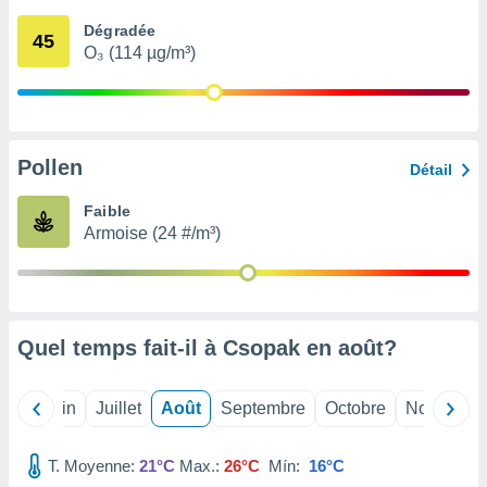
nées
Dégradée
lles sur
45
O₃ (114 µg/m³)
d'un
égitime,
vous
vous
 Pour ce
ous
Pollen
Détail
etirer
Faible
ement
Armoise (24 #/m³)
 opposer
ement
nées à
ment en
 sur «
res
» ou
Quel temps fait-il à Csopak en
août
?
e
que de
kies
Mai
Juin
Juillet
Août
Septembre
Octobre
Novembre
ite web.
T. Moyenne:
21°C
Max.:
26°C
Mín:
16°C
t nos