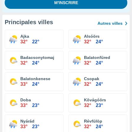
Principales villes
Autres villes
Ajka
Alsóörs
32°
22°
32°
24°
Badacsonytomaj
Balatonfüred
32°
24°
32°
24°
Balatonkenese
Csopak
33°
24°
32°
24°
Doba
Kõvágóörs
33°
23°
32°
23°
Nyárád
Révfülöp
33°
23°
32°
24°