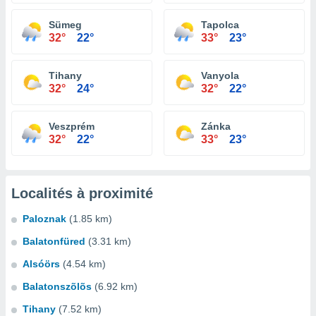
Sümeg
Tapolca
32°
22°
33°
23°
Tihany
Vanyola
32°
24°
32°
22°
Veszprém
Zánka
32°
22°
33°
23°
Localités à proximité
Paloznak
(1.85 km)
Balatonfüred
(3.31 km)
Alsóörs
(4.54 km)
Balatonszõlõs
(6.92 km)
Tihany
(7.52 km)