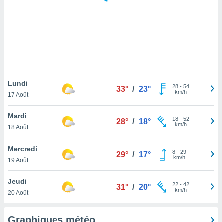
logies
e
s
tez pas
ation de
, vous
z à
à notre
Lundi
28
-
54
33°
/
23°
km/h
17 Août
.com.
 cas,
Mardi
18
-
52
us
28°
/
18°
km/h
18 Août
ns que
s
Mercredi
8
-
29
29°
/
17°
ires
km/h
19 Août
urer la
on sur le
Jeudi
22
-
42
 seront
31°
/
20°
km/h
20 Août
, et que
ies ne
as
Graphiques météo