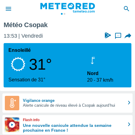
Météo Csopak
e
ntialité
13:53
Vendredi
...
enu de
o.com
Ensoleillé
o.com) a
31°
aré par
onnels
Nord
arantir
Sensation de 31°
20
37 km/h
té des
ions
. Vous
accéder
Vigilance orange
e en
Alerte canicule de niveau élevé à Csopak aujourd’hui
 les
Flash info
s :
Une nouvelle canicule attendue la semaine
prochaine en France !
r les