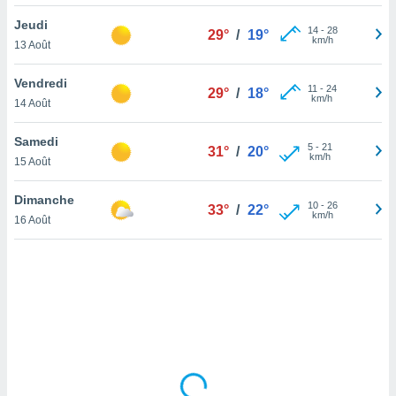
lisé en
Jeudi
 de
14
-
28
29°
/
19°
km/h
13 Août
. Vous
rouver
Vendredi
11
-
24
29°
/
18°
ations
km/h
14 Août
re
que de
Samedi
kies
5
-
21
31°
/
20°
km/h
15 Août
r votre
ement à
ment en
Dimanche
10
-
26
33°
/
22°
sur le
km/h
16 Août
res des
kies
le au
page de
te web.
MENT,
 les