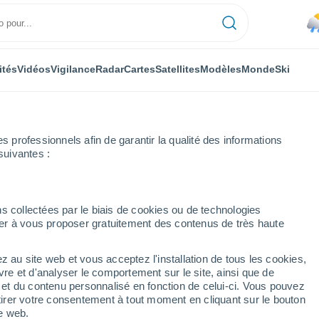
ités
Vidéos
Vigilance
Radar
Cartes
Satellites
Modèles
Monde
Ski
professionnels afin de garantir la qualité des informations
suivantes :
s collectées par le biais de cookies ou de technologies
nuer à vous proposer gratuitement des contenus de très haute
z au site web et vous acceptez l'installation de tous les cookies,
...
vre et d'analyser le comportement sur le site, ainsi que de
é et du contenu personnalisé en fonction de celui-ci. Vous pouvez
Heure par heure
tirer votre consentement à tout moment en cliquant sur le bouton
Pluie faible dans les prochaines
te web.
heures