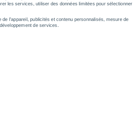
er les services, utiliser des données limitées pour sélectionner
-
37
km/h
20
-
32
km/h
20
-
33
km/h
17
-
31
km/h
e de l’appareil, publicités et contenu personnalisés, mesure de
t développement de services.
Ouest
3 Modéré
10
-
18 km/h
FPS:
6-10
Ouest
4 Modéré
12
-
22 km/h
FPS:
6-10
Ouest
4 Modéré
14
-
25 km/h
FPS:
6-10
Ouest
5 Modéré
14
-
26 km/h
FPS:
6-10
Ouest
5 Modéré
14
-
27 km/h
FPS:
6-10