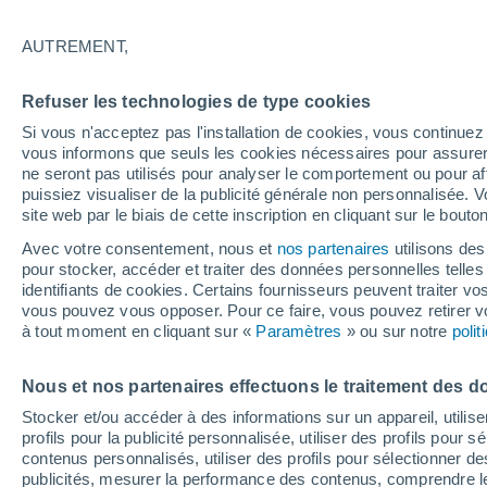
17°
AUTREMENT,
30%
Refuser les technologies de type cookies
Sensation de 17°
0.1 mm
Si vous n'acceptez pas l'installation de cookies, vous continu
vous informons que seuls les cookies nécessaires pour assurer la
ne seront pas utilisés pour analyser le comportement ou pour af
puissiez visualiser de la publicité générale non personnalisée. V
Météo 1 - 7 jours
Heure par heure
Actualité
Carte 
site web par le biais de cette inscription en cliquant sur le bouto
Avec votre consentement, nous et
nos partenaires
utilisons des
pour stocker, accéder et traiter des données personnelles telles 
identifiants de cookies. Certains fournisseurs peuvent traiter vo
Demain
Dimanche
Aujourd´hui
vous pouvez vous opposer. Pour ce faire, vous pouvez retirer
8 Août
9 Août
7 Août
à tout moment en cliquant sur «
Paramètres
» ou sur notre
poli
Nous et nos partenaires effectuons le traitement des d
70%
Stocker et/ou accéder à des informations sur un appareil, utilise
1.7 mm
profils pour la publicité personnalisée, utiliser des profils pour 
22°
/
13°
24°
/
15°
19°
/
15°
contenus personnalisés, utiliser des profils pour sélectionner
publicités, mesurer la performance des contenus, comprendre le