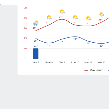
30
24°
25
23°
22°
22°
21°
20
19°
15
16°
15°
15°
14°
1.7
13°
13°
10
°C
Ven
7
Sam
8
Dim
9
Lun
10
Mar
11
Mer
12
Maximum