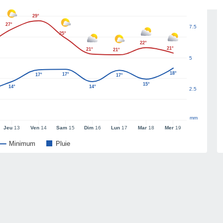
29°
27°
7.5
25°
22°
21°
21°
21°
5
18°
17°
17°
17°
15°
14°
14°
2.5
mm
Jeu
13
Ven
14
Sam
15
Dim
16
Lun
17
Mar
18
Mer
19
Minimum
Pluie