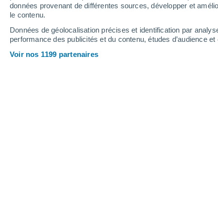
données provenant de différentes sources, développer et amélior
12
-
19
km/h
18
-
29
km/h
22
16
-
28
km/h
le contenu.
Données de géolocalisation précises et identification par analys
performance des publicités et du contenu, études d’audience e
Météo Creil aujourd´hui
, 7 août
Voir nos 1199 partenaires
Pluie faible
30%
17°
11:00
0.1 mm
T. ressentie
17°
Pluie faible
30%
17°
12:00
0.1 mm
T. ressentie
17°
Ciel variable
17°
13:00
T. ressentie
17°
Éclaircies
17°
14:00
T. ressentie
17°
Éclaircies
18°
15:00
T. ressentie
18°