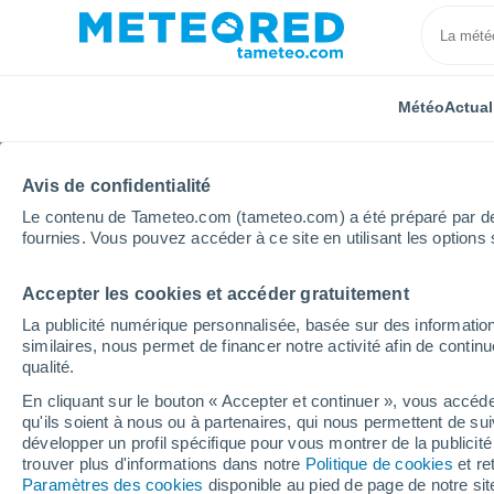
Météo
Actual
Avis de confidentialité
Le contenu de Tameteo.com (tameteo.com) a été préparé par des 
fournies. Vous pouvez accéder à ce site en utilisant les options 
Accepter les cookies et accéder gratuitement
Accueil
Pays-Bas
Flevoland
Creil
La publicité numérique personnalisée, basée sur des information
similaires, nous permet de financer notre activité afin de conti
Météo Creil (Pays-Bas)
qualité.
En cliquant sur le bouton « Accepter et continuer », vous accéde
11:24
Vendredi
qu'ils soient à nous ou à partenaires, qui nous permettent de sui
développer un profil spécifique pour vous montrer de la publicit
trouver plus d'informations dans notre
Politique de cookies
et re
Pluie faible
Paramètres des cookies
disponible au pied de page de notre si