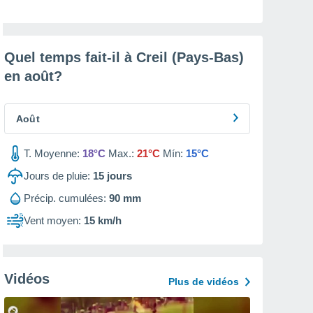
Quel temps fait-il à Creil (Pays-Bas)
en
août
?
Août
T. Moyenne:
18°C
Max.:
21°C
Mín:
15°C
Jours de pluie:
15
jours
Précip. cumulées:
90 mm
Vent moyen:
15 km/h
Vidéos
Plus de vidéos