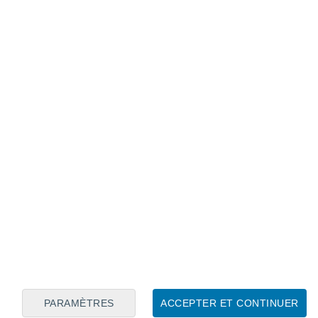
Calendrier lunaire
Lun
Mar
Mer
Jeu
Ven
Sam
Dim
7
8
9
10
11
12
13
14
15
16
17
18
19
20
PARAMÈTRES
ACCEPTER ET CONTINUER
10