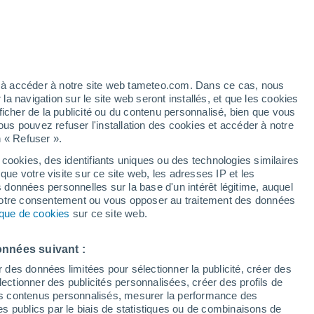
ez à accéder à notre site web tameteo.com. Dans ce cas, nous
 navigation sur le site web seront installés, et que les cookies
ficher de la publicité ou du contenu personnalisé, bien que vous
ous pouvez refuser l'installation des cookies et accéder à notre
de pluie
Radar de pluie
Satellites
Modèles
n « Refuser ».
 cookies, des identifiants uniques ou des technologies similaires
que votre visite sur ce site web, les adresses IP et les
s données personnelles sur la base d'un intérêt légitime, auquel
Lundi
Mardi
Mercredi
Jeudi
 votre consentement ou vous opposer au traitement des données
10 Août
11 Août
12 Août
13 Août
tique de cookies
sur ce site web.
onnées suivant :
r des données limitées pour sélectionner la publicité, créer des
sélectionner des publicités personnalisées, créer des profils de
22°
/
16°
21°
/
14°
23°
/
13°
27°
/
14°
 des contenus personnalisés, mesurer la performance des
s publics par le biais de statistiques ou de combinaisons de