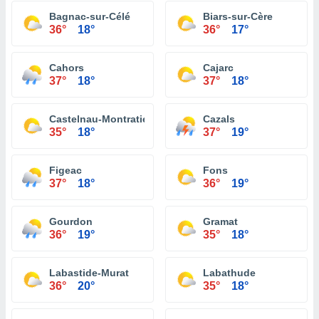
Bagnac-sur-Célé
Biars-sur-Cère
36°
18°
36°
17°
Cahors
Cajarc
37°
18°
37°
18°
Castelnau-Montratier
Cazals
35°
18°
37°
19°
Figeac
Fons
37°
18°
36°
19°
Gourdon
Gramat
36°
19°
35°
18°
Labastide-Murat
Labathude
36°
20°
35°
18°