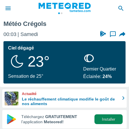
Météo Crégols
e
ntialité
00:03
Samedi
...
enu de
o.com
Ciel dégagé
o.com) a
23°
aré par
onnels
Dernier Quartier
arantir
Sensation de 25°
Éclairée:
24%
té des
ions
. Vous
Actualité
accéder
Le réchauffement climatique modifie le goût de
e en
nos aliments
 les
Téléchargez
GRATUITEMENT
s :
Installer
l’application
Meteored!
r les