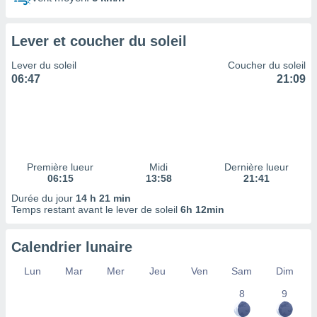
ires
ons le
ent des
Lever et coucher du soleil
es
 :
Lever du soleil
Coucher du soleil
et/ou
06:47
21:09
 à des
ions sur
eil,
des
limitées
Première lueur
Midi
Dernière lueur
nner la
06:15
13:58
21:41
, créer
ils pour
Durée du jour
14 h 21 min
ité
Temps restant avant le lever de soleil
6h 12min
lisée,
des
Calendrier lunaire
our
nner des
Lun
Mar
Mer
Jeu
Ven
Sam
Dim
és
lisées,
8
9
s profils
enus