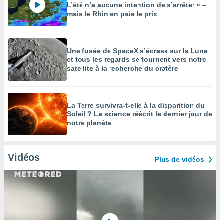
L’été n’a aucune intention de s’arrêter » –
mais le Rhin en paie le prix
Une fusée de SpaceX s’écrase sur la Lune
et tous les regards se tournent vers notre
satellite à la recherche du cratère
La Terre survivra-t-elle à la disparition du
Soleil ? La science réécrit le dernier jour de
notre planète
Vidéos
Plus de vidéos