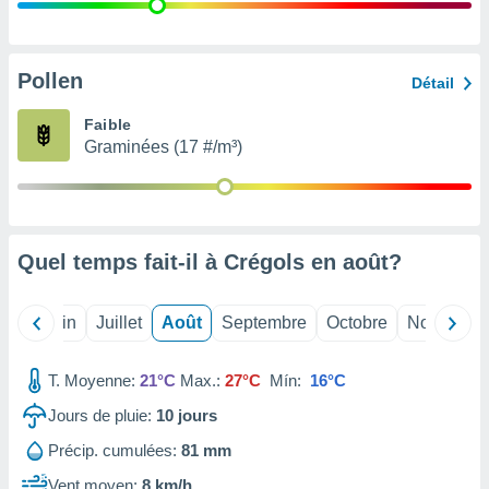
nées
lles sur
d'un
égitime,
Pollen
Détail
vous
vous
Faible
 Pour ce
Graminées (17 #/m³)
ous
etirer
ement
 opposer
Quel temps fait-il à Crégols en
août
?
ement
nées à
ment en
Mai
Juin
Juillet
Août
Septembre
Octobre
Novembre
 sur «
res
» ou
e
T. Moyenne:
21°C
Max.:
27°C
Mín:
16°C
que de
kies
Jours de pluie:
10
jours
ite web.
Précip. cumulées:
81 mm
t nos
Vent moyen:
8 km/h