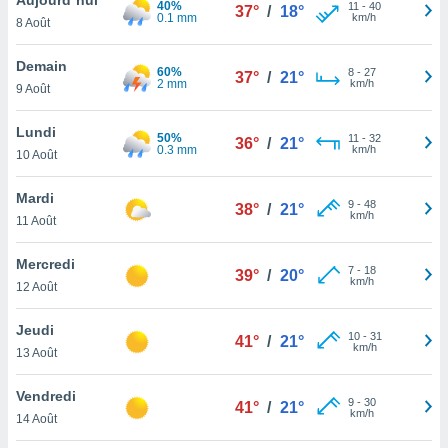
40%
n «
11
-
40
37°
/
18°
0.1 mm
km/h
8 Août
 et
r »,
cédez au
Demain
60%
8
-
27
37°
/
21°
 et vous
2 mm
km/h
9 Août
z
ation de
Lundi
50%
11
-
32
36°
/
21°
0.3 mm
km/h
10 Août
qu'ils
 nous ou
aires,
Mardi
9
-
48
38°
/
21°
km/h
11 Août
nt de
t
Mercredi
7
-
18
er le
39°
/
20°
km/h
12 Août
ement
te, ainsi
Jeudi
10
-
31
41°
/
21°
km/h
per un
13 Août
écifique
us
Vendredi
9
-
30
de la
41°
/
21°
km/h
14 Août
 et du