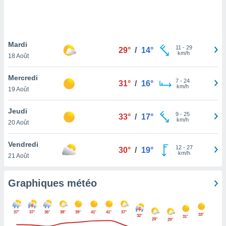
logies
e
s
Mardi
tez pas
11
-
29
29°
/
14°
km/h
ation de
18 Août
, vous
z à
Mercredi
7
-
24
31°
/
16°
à notre
km/h
19 Août
.com.
Jeudi
 cas,
9
-
25
33°
/
17°
km/h
us
20 Août
ns que
s
Vendredi
12
-
27
30°
/
19°
km/h
21 Août
ires
urer la
on sur le
Graphiques météo
 seront
, et que
ies ne
37°
37°
36°
38°
39°
41°
41°
37°
33°
32°
as
31°
29°
29°