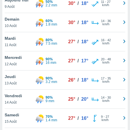
50%
n «
11
-
27
30°
/
18°
2.2 mm
km/h
9 Août
 et
r »,
cédez au
Demain
60%
14
-
36
30°
/
18°
 et vous
1.8 mm
km/h
10 Août
z
ation de
Mardi
80%
16
-
42
27°
/
18°
7.5 mm
km/h
11 Août
qu'ils
 nous ou
aires,
Mercredi
90%
20
-
48
27°
/
17°
16 mm
km/h
12 Août
nt de
t
Jeudi
90%
17
-
35
er le
26°
/
18°
3.2 mm
km/h
13 Août
ement
te, ainsi
Vendredi
90%
14
-
30
25°
/
20°
9 mm
km/h
per un
14 Août
écifique
us
Samedi
70%
9
-
27
de la
27°
/
16°
1.4 mm
km/h
15 Août
 et du