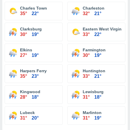
Charles Town
Charleston
35°
22°
32°
21°
Clarksburg
Eastern West Virginia R
30°
19°
33°
22°
Elkins
Farmington
27°
19°
30°
19°
Harpers Ferry
Huntington
35°
23°
33°
21°
Kingwood
Lewisburg
28°
18°
31°
18°
Lubeck
Marlinton
31°
20°
31°
19°