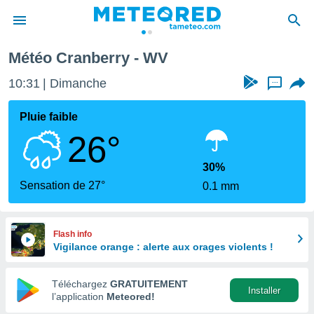
Météo Cranberry - WV
e
ntialité
10:31
Dimanche
...
enu de
o.com
Pluie faible
o.com) a
26°
aré par
onnels
30%
arantir
Sensation de 27°
0.1 mm
té des
ions
. Vous
accéder
Flash info
e en
Vigilance orange : alerte aux orages violents !
 les
Téléchargez
GRATUITEMENT
s :
Installer
l’application
Meteored!
r les