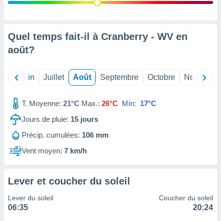
nées
lles sur
d'un
égitime,
Quel temps fait-il à Cranberry - WV en
vous
août
?
vous
 Pour ce
ous
Mai
Juin
Juillet
Août
Septembre
Octobre
Novembre
etirer
ement
T. Moyenne:
21°C
Max.:
26°C
Mín:
17°C
 opposer
ement
Jours de pluie:
15
jours
nées à
Précip. cumulées:
106 mm
ment en
 sur «
Vent moyen:
7 km/h
res
» ou
e
que de
Lever et coucher du soleil
kies
ite web.
Lever du soleil
Coucher du soleil
06:35
20:24
t nos