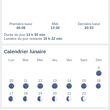
ires
ons le
ent des
es
 :
Première lueur
Midi
Dernière lueur
et/ou
06:06
13:30
20:53
 à des
Durée du jour
13 h 50 min
ions sur
Lumière du jour restante
10 h 22 min
eil,
des
limitées
Calendrier lunaire
nner la
Lun
Mar
Mer
Jeu
Ven
Sam
Dim
, créer
ils pour
9
ité
lisée,
10
11
12
13
14
15
16
des
our
nner des
17
18
19
20
21
22
és
lisées,
s profils
enus