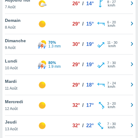
n «
8
-
27
26°
/
14°
km/h
7 Août
 et
r »,
cédez au
Demain
6
-
20
29°
/
15°
 et vous
km/h
8 Août
z
ation de
Dimanche
70%
11
-
30
30°
/
19°
1.3 mm
km/h
9 Août
qu'ils
 nous ou
aires,
Lundi
80%
7
-
30
29°
/
19°
1.9 mm
km/h
10 Août
nt de
t
Mardi
7
-
24
er le
29°
/
18°
km/h
11 Août
ement
te, ainsi
Mercredi
3
-
20
32°
/
17°
km/h
per un
12 Août
écifique
us
Jeudi
7
-
30
de la
32°
/
22°
km/h
13 Août
 et du