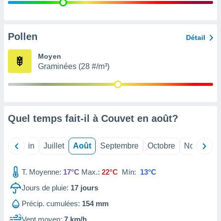
nées
lles sur
d'un
égitime,
Pollen
Détail
vous
vous
Moyen
 Pour ce
Graminées (28 #/m³)
ous
etirer
ement
 opposer
Quel temps fait-il à Couvet en
août
?
ement
nées à
ment en
Mai
Juin
Juillet
Août
Septembre
Octobre
Novembre
 sur «
res
» ou
e
T. Moyenne:
17°C
Max.:
22°C
Mín:
13°C
que de
kies
Jours de pluie:
17
jours
ite web.
Précip. cumulées:
154 mm
t nos
Vent moyen:
7 km/h