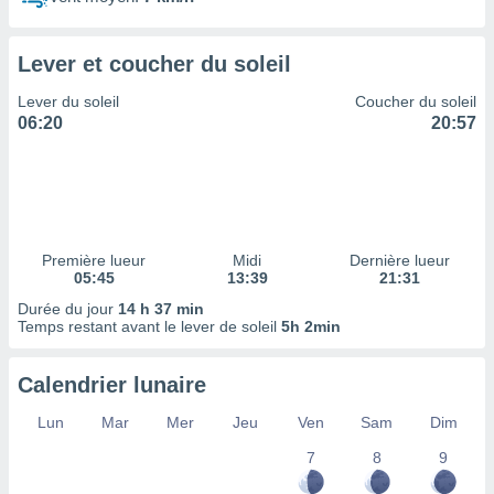
ires
ons le
ent des
Lever et coucher du soleil
es
 :
Lever du soleil
Coucher du soleil
et/ou
06:20
20:57
 à des
ions sur
eil,
des
limitées
Première lueur
Midi
Dernière lueur
nner la
05:45
13:39
21:31
, créer
ils pour
Durée du jour
14 h 37 min
ité
Temps restant avant le lever de soleil
5h 2min
lisée,
des
Calendrier lunaire
our
nner des
Lun
Mar
Mer
Jeu
Ven
Sam
Dim
és
lisées,
7
8
9
s profils
enus