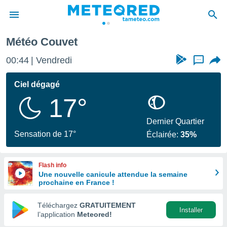
Météo Couvet
e
ntialité
00:44
Vendredi
...
enu de
o.com
Ciel dégagé
o.com) a
17°
aré par
onnels
Dernier Quartier
arantir
Sensation de 17°
Éclairée:
35%
té des
ions
. Vous
Flash info
accéder
Une nouvelle canicule attendue la semaine
e en
prochaine en France !
 les
Téléchargez
GRATUITEMENT
s :
Installer
l’application
Meteored!
r les