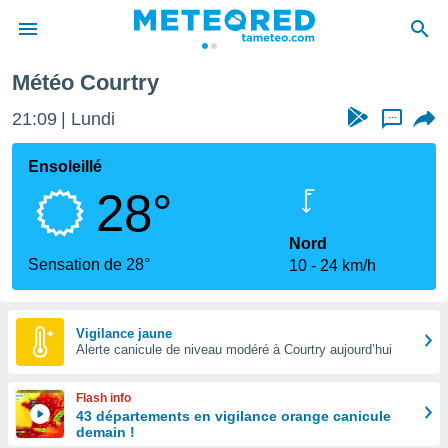
Météo Courtry
e
ntialité
21:09
Lundi
...
enu de
o.com
Ensoleillé
o.com) a
28°
aré par
onnels
Nord
arantir
Sensation de 28°
10
24 km/h
té des
ions
. Vous
accéder
Vigilance jaune
e en
Alerte canicule de niveau modéré à Courtry aujourd’hui
 les
Flash info
s :
43 départements en vigilance orange canicule
demain !
r les