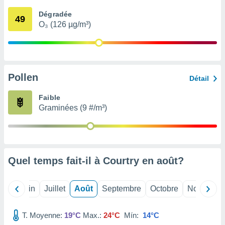
nées
Dégradée
lles sur
49
O₃ (126 µg/m³)
d'un
égitime,
vous
vous
 Pour ce
ous
Pollen
Détail
etirer
Faible
ement
Graminées (9 #/m³)
 opposer
ement
nées à
ment en
 sur «
res
» ou
Quel temps fait-il à Courtry en
août
?
e
que de
kies
Mai
Juin
Juillet
Août
Septembre
Octobre
Novembre
ite web.
T. Moyenne:
19°C
Max.:
24°C
Mín:
14°C
t nos