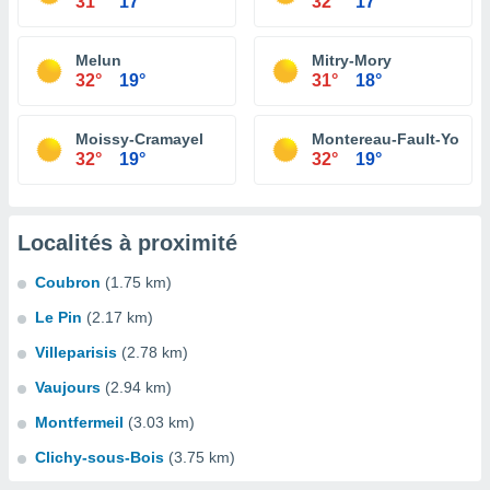
31°
17°
32°
17°
Melun
Mitry-Mory
32°
19°
31°
18°
Moissy-Cramayel
Montereau-Fault-Yonne
32°
19°
32°
19°
Localités à proximité
Coubron
(1.75 km)
Le Pin
(2.17 km)
Villeparisis
(2.78 km)
Vaujours
(2.94 km)
Montfermeil
(3.03 km)
Clichy-sous-Bois
(3.75 km)