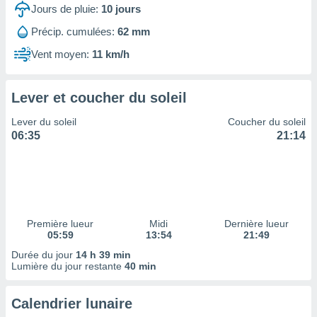
ires
Jours de pluie:
10
jours
ons le
ent des
Précip. cumulées:
62 mm
es
Vent moyen:
11 km/h
 :
et/ou
 à des
Lever et coucher du soleil
ions sur
eil,
Lever du soleil
Coucher du soleil
des
06:35
21:14
limitées
nner la
, créer
ils pour
ité
lisée,
Première lueur
Midi
Dernière lueur
05:59
13:54
21:49
des
our
Durée du jour
14 h 39 min
nner des
Lumière du jour restante
40 min
és
lisées,
Calendrier lunaire
s profils
enus