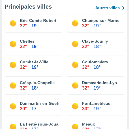
Principales villes
Autres villes
Brie-Comte-Robert
Champs-sur-Marne
32°
19°
32°
19°
Chelles
Claye-Souilly
32°
19°
32°
18°
Combs-la-Ville
Coulommiers
32°
19°
32°
18°
Crécy-la-Chapelle
Dammarie-les-Lys
32°
18°
32°
19°
Dammartin-en-Goële
Fontainebleau
30°
17°
33°
19°
La Ferté-sous-Jouarre
Meaux