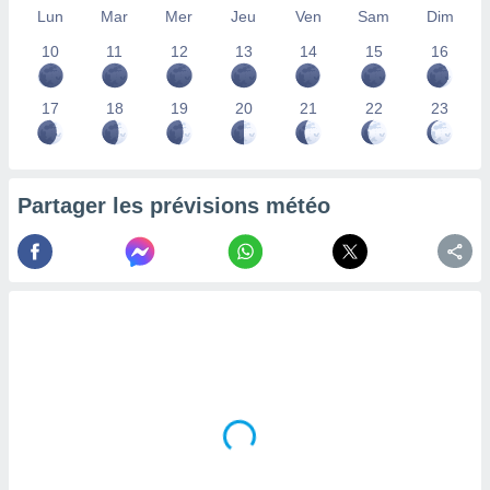
Lun
Mar
Mer
Jeu
Ven
Sam
Dim
lisés,
des
10
11
12
13
14
15
16
our
nner des
s
17
18
19
20
21
22
23
lisés,
la
ance des
s,
Partager les prévisions météo
la
ance des
s,
dre les
par le
ques ou
inaisons
ées
nt de
tes
,
er et
r les