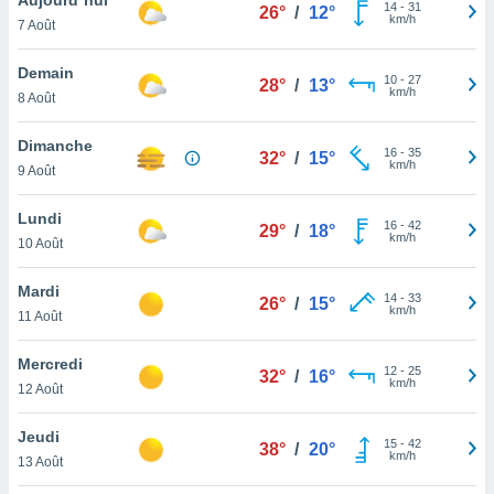
n «
14
-
31
26°
/
12°
km/h
7 Août
 et
r »,
cédez au
Demain
10
-
27
28°
/
13°
 et vous
km/h
8 Août
z
ation de
Dimanche
16
-
35
32°
/
15°
km/h
9 Août
qu'ils
 nous ou
aires,
Lundi
16
-
42
29°
/
18°
km/h
10 Août
nt de
t
Mardi
14
-
33
er le
26°
/
15°
km/h
11 Août
ement
te, ainsi
Mercredi
12
-
25
32°
/
16°
km/h
per un
12 Août
écifique
us
Jeudi
15
-
42
de la
38°
/
20°
km/h
13 Août
 et du