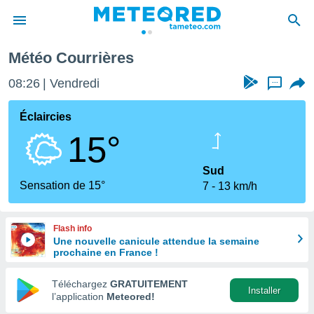
Météo Courrières
e
ntialité
08:26
Vendredi
...
enu de
o.com
Éclaircies
o.com) a
15°
aré par
onnels
Sud
arantir
Sensation de 15°
7
13 km/h
té des
ions
. Vous
Flash info
accéder
Une nouvelle canicule attendue la semaine
e en
prochaine en France !
 les
Téléchargez
GRATUITEMENT
s :
Installer
l’application
Meteored!
r les