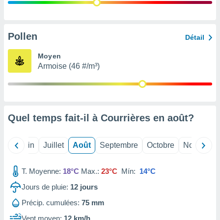
nées
lles sur
d'un
égitime,
Pollen
Détail
vous
vous
Moyen
 Pour ce
Armoise (46 #/m³)
ous
etirer
ement
 opposer
Quel temps fait-il à Courrières en
août
?
ement
nées à
ment en
Mai
Juin
Juillet
Août
Septembre
Octobre
Novembre
 sur «
res
» ou
e
T. Moyenne:
18°C
Max.:
23°C
Mín:
14°C
que de
kies
Jours de pluie:
12
jours
ite web.
Précip. cumulées:
75 mm
t nos
Vent moyen:
12 km/h