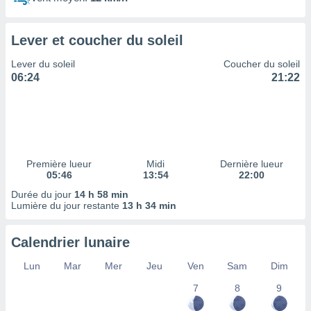
ires
ons le
ent des
Lever et coucher du soleil
es
 :
Lever du soleil
Coucher du soleil
et/ou
06:24
21:22
 à des
ions sur
eil,
des
limitées
Première lueur
Midi
Dernière lueur
nner la
05:46
13:54
22:00
, créer
ils pour
Durée du jour
14 h 58 min
ité
Lumière du jour restante
13 h 34 min
lisée,
des
Calendrier lunaire
our
nner des
Lun
Mar
Mer
Jeu
Ven
Sam
Dim
és
lisées,
7
8
9
s profils
enus