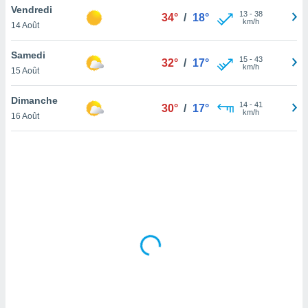
Vendredi
lisé en
13
-
38
34°
/
18°
km/h
 de
14 Août
. Vous
rouver
Samedi
15
-
43
32°
/
17°
km/h
15 Août
ations
re
Dimanche
que de
14
-
41
30°
/
17°
km/h
kies
16 Août
r votre
ement à
ment en
sur le
res des
kies
le au
page de
te web.
MENT,
 les