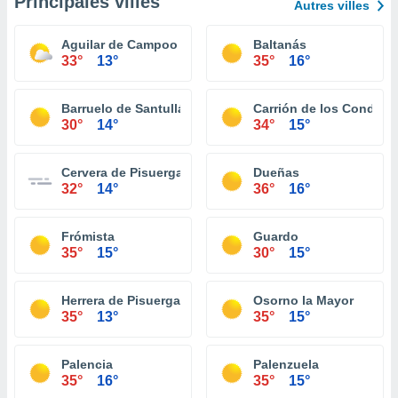
Principales villes
Autres villes
Aguilar de Campoo
Baltanás
33°
13°
35°
16°
Barruelo de Santullán
Carrión de los Condes
30°
14°
34°
15°
Cervera de Pisuerga
Dueñas
32°
14°
36°
16°
Frómista
Guardo
35°
15°
30°
15°
Herrera de Pisuerga
Osorno la Mayor
35°
13°
35°
15°
Palencia
Palenzuela
35°
16°
35°
15°