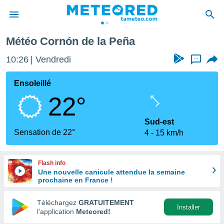
Cornón de la Peña
Météo Cornón de la Peña
e
ntialité
10:26
Vendredi
...
enu de
o.com
Ensoleillé
o.com) a
22°
aré par
onnels
Sud-est
arantir
Sensation de 22°
4
15 km/h
té des
ions
. Vous
Flash info
accéder
Une nouvelle canicule attendue la semaine
e en
prochaine en France !
 les
Téléchargez
GRATUITEMENT
s :
Installer
l’application
Meteored!
r les