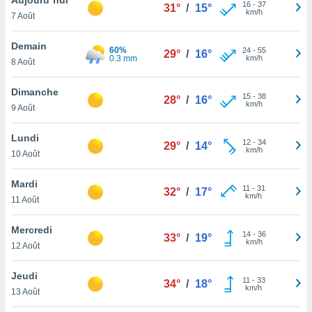
n «
16
-
37
31°
/
15°
km/h
7 Août
 et
r »,
cédez au
Demain
60%
24
-
55
29°
/
16°
 et vous
0.3 mm
km/h
8 Août
z
ation de
Dimanche
15
-
38
28°
/
16°
km/h
9 Août
qu'ils
 nous ou
aires,
Lundi
12
-
34
29°
/
14°
km/h
10 Août
nt de
t
Mardi
11
-
31
er le
32°
/
17°
km/h
11 Août
ement
te, ainsi
Mercredi
14
-
36
33°
/
19°
km/h
per un
12 Août
écifique
us
Jeudi
11
-
33
de la
34°
/
18°
km/h
13 Août
 et du