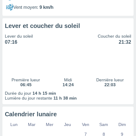
ires
ons le
Vent moyen:
9 km/h
ent des
es
 :
Lever et coucher du soleil
et/ou
Lever du soleil
Coucher du soleil
 à des
07:16
21:32
ions sur
eil,
des
limitées
nner la
, créer
Première lueur
Midi
Dernière lueur
ils pour
06:45
14:24
22:03
ité
Durée du jour
14 h 15 min
lisée,
Lumière du jour restante
11 h 38 min
des
our
nner des
Calendrier lunaire
és
lisées,
Lun
Mar
Mer
Jeu
Ven
Sam
Dim
s profils
7
8
9
enus