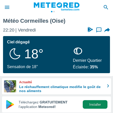
Météo Cormeilles (Oise)
e
ntialité
22:20
Vendredi
...
enu de
o.com
Ciel dégagé
o.com) a
18°
aré par
onnels
Dernier Quartier
arantir
Sensation de 18°
Éclairée:
35%
té des
ions
. Vous
Actualité
accéder
Le réchauffement climatique modifie le goût de
e en
nos aliments
 les
Téléchargez
GRATUITEMENT
s :
Installer
l’application
Meteored!
r les