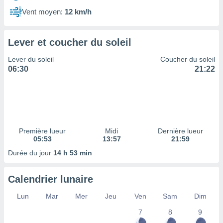
ires
ons le
Vent moyen:
12 km/h
ent des
es
 :
Lever et coucher du soleil
et/ou
Lever du soleil
Coucher du soleil
 à des
06:30
21:22
ions sur
eil,
des
limitées
nner la
, créer
Première lueur
Midi
Dernière lueur
ils pour
05:53
13:57
21:59
ité
Durée du jour
14 h 53 min
lisée,
des
our
Calendrier lunaire
nner des
és
Lun
Mar
Mer
Jeu
Ven
Sam
Dim
lisées,
7
8
9
s profils
enus