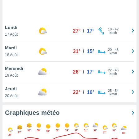
logies
e
s
Lundi
tez pas
18
-
42
27°
/
17°
km/h
ation de
17 Août
, vous
z à
Mardi
20
-
43
31°
/
15°
à notre
km/h
18 Août
.com.
Mercredi
 cas,
22
-
46
26°
/
17°
km/h
us
19 Août
ns que
s
Jeudi
25
-
54
22°
/
16°
km/h
20 Août
ires
urer la
on sur le
Graphiques météo
 seront
, et que
ies ne
32°
30°
32°
35°
37°
31°
31°
31°
28°
27°
27°
as
26°
24°