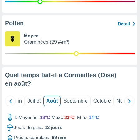
nées
lles sur
d'un
égitime,
Pollen
Détail
vous
vous
Moyen
 Pour ce
Graminées (29 #/m³)
ous
etirer
ement
 opposer
Quel temps fait-il à Cormeilles (Oise)
ement
nées à
en
août
?
ment en
 sur «
res
» ou
Mai
Juin
Juillet
Août
Septembre
Octobre
Novembre
e
que de
kies
T. Moyenne:
18°C
Max.:
23°C
Mín:
14°C
ite web.
Jours de pluie:
12
jours
t nos
Précip. cumulées:
69 mm