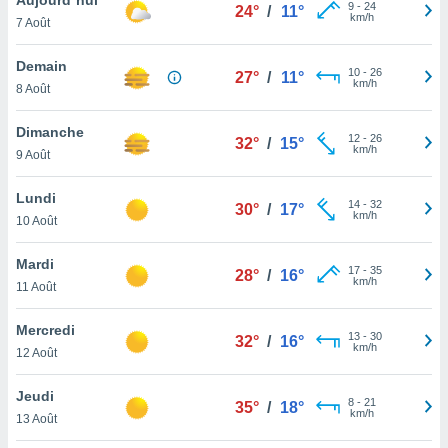
n «
9
-
24
24°
/
11°
km/h
7 Août
 et
r »,
cédez au
Demain
10
-
26
27°
/
11°
 et vous
km/h
8 Août
z
ation de
Dimanche
12
-
26
32°
/
15°
km/h
9 Août
qu'ils
 nous ou
aires,
Lundi
14
-
32
30°
/
17°
km/h
10 Août
nt de
t
Mardi
17
-
35
er le
28°
/
16°
km/h
11 Août
ement
te, ainsi
Mercredi
13
-
30
32°
/
16°
km/h
per un
12 Août
écifique
us
Jeudi
8
-
21
de la
35°
/
18°
km/h
13 Août
 et du