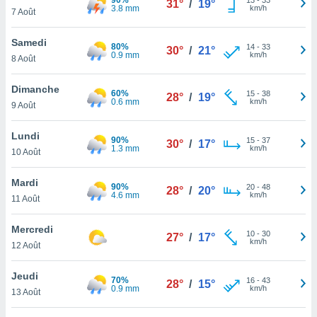
31°
/
19°
n «
3.8 mm
km/h
7 Août
 et
r »,
Samedi
cédez au
80%
14
-
33
30°
/
21°
0.9 mm
km/h
 et vous
8 Août
z
ation de
Dimanche
60%
15
-
38
28°
/
19°
0.6 mm
km/h
9 Août
qu'ils
 nous ou
Lundi
aires,
90%
15
-
37
30°
/
17°
1.3 mm
km/h
10 Août
nt de
t
Mardi
90%
20
-
48
28°
/
20°
er le
4.6 mm
km/h
11 Août
ement
te, ainsi
Mercredi
10
-
30
27°
/
17°
km/h
12 Août
per un
écifique
us
Jeudi
70%
16
-
43
28°
/
15°
de la
0.9 mm
km/h
13 Août
 et du