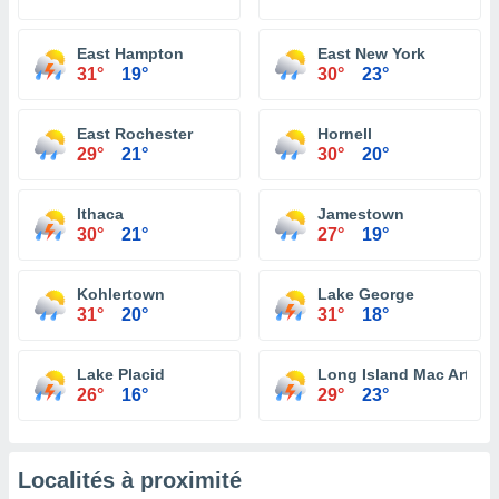
East Hampton
East New York
31°
19°
30°
23°
East Rochester
Hornell
29°
21°
30°
20°
Ithaca
Jamestown
30°
21°
27°
19°
Kohlertown
Lake George
31°
20°
31°
18°
Lake Placid
Long Island Mac Arthur A
26°
16°
29°
23°
Localités à proximité