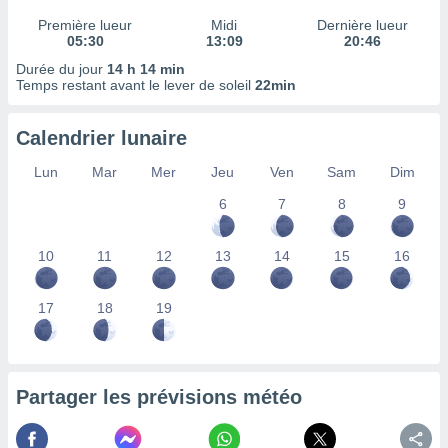
ires
ons le
Première lueur
Midi
Dernière lueur
ent des
05:30
13:09
20:46
es
Durée du jour
14 h 14 min
 :
Temps restant avant le lever de soleil
22min
et/ou
 à des
Calendrier lunaire
ions sur
eil,
Lun
Mar
Mer
Jeu
Ven
Sam
Dim
des
limitées
6
7
8
9
nner la
10
11
12
13
14
15
16
, créer
ils pour
ité
17
18
19
lisée,
des
our
nner des
és
Partager les prévisions météo
lisées,
s profils
enus