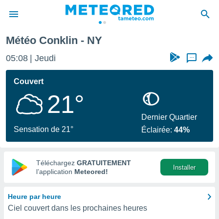
Météo Conklin - NY
e
ntialité
05:08
Jeudi
...
enu de
o.com
Couvert
o.com) a
21°
aré par
onnels
Dernier Quartier
arantir
Sensation de 21°
Éclairée:
44%
té des
ions
. Vous
accéder
Téléchargez
GRATUITEMENT
Installer
e en
l’application
Meteored!
 les
Heure par heure
s :
Ciel couvert dans les prochaines heures
r les