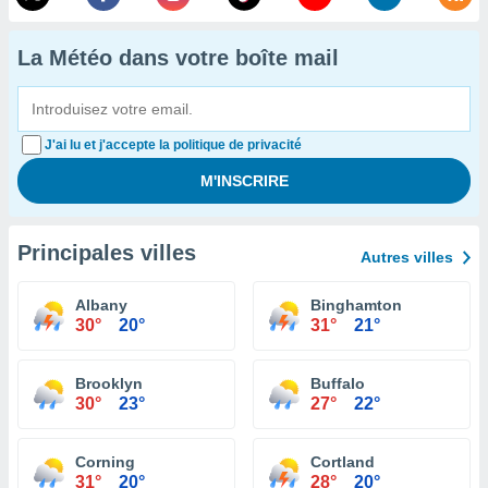
La Météo dans votre boîte mail
J'ai lu et j'accepte la politique de privacité
Principales villes
Autres villes
Albany
Binghamton
30°
20°
31°
21°
Brooklyn
Buffalo
30°
23°
27°
22°
Corning
Cortland
31°
20°
28°
20°