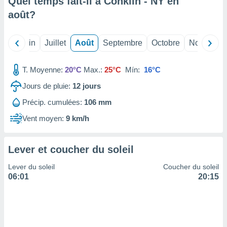
Quel temps fait-il à Conklin - NY en
nées
août
?
lles sur
d'un
égitime,
Mai
Juin
Juillet
Août
Septembre
Octobre
Novembre
vous
vous
 Pour ce
T. Moyenne:
20°C
Max.:
25°C
Mín:
16°C
ous
etirer
Jours de pluie:
12
jours
Précip. cumulées:
106 mm
ement
 opposer
Vent moyen:
9 km/h
ement
nées à
ment en
Lever et coucher du soleil
 sur «
res
» ou
Lever du soleil
Coucher du soleil
e
06:01
20:15
que de
kies
ite web.
t nos