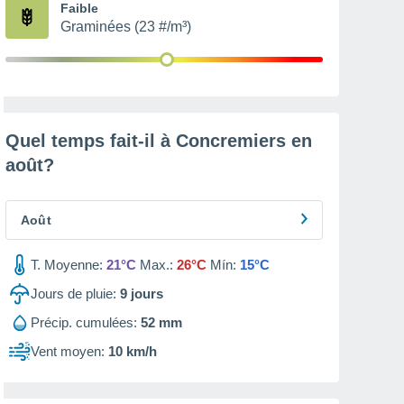
Faible
Graminées (23 #/m³)
Quel temps fait-il à Concremiers en
août
?
Août
T. Moyenne:
21°C
Max.:
26°C
Mín:
15°C
Jours de pluie:
9
jours
Précip. cumulées:
52 mm
Vent moyen:
10 km/h