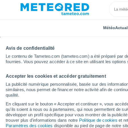
Météo
Actual
Avis de confidentialité
Le contenu de Tameteo.com (tameteo.com) a été préparé par des 
fournies. Vous pouvez accéder à ce site en utilisant les options 
Accepter les cookies et accéder gratuitement
Accueil
Centre-Val de Loire
Indre
Concremiers
La publicité numérique personnalisée, basée sur des information
similaires, nous permet de financer notre activité afin de conti
Météo Concremiers
qualité.
En cliquant sur le bouton « Accepter et continuer », vous accéde
17:20
Samedi
qu'ils soient à nous ou à partenaires, qui nous permettent de sui
développer un profil spécifique pour vous montrer de la publicit
trouver plus d'informations dans notre
Politique de cookies
et re
Brume de poussière
Paramètres des cookies
disponible au pied de page de notre si