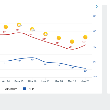
80
39°
60
38°
36°
33°
31°
31°
40
28°
23°
22°
20
21°
20°
19°
17°
16°
mm
Ven
14
Sam
15
Dim
16
Lun
17
Mar
18
Mer
19
Jeu
20
Minimum
Pluie