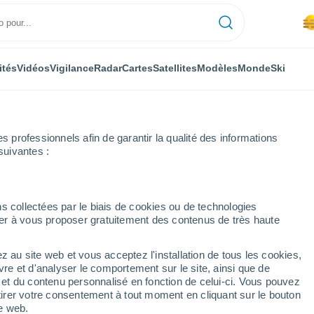
ités
Vidéos
Vigilance
Radar
Cartes
Satellites
Modèles
Monde
Ski
professionnels afin de garantir la qualité des informations
suivantes :
s collectées par le biais de cookies ou de technologies
nuer à vous proposer gratuitement des contenus de très haute
z au site web et vous acceptez l'installation de tous les cookies,
...
vre et d'analyser le comportement sur le site, ainsi que de
é et du contenu personnalisé en fonction de celui-ci. Vous pouvez
Heure par heure
tirer votre consentement à tout moment en cliquant sur le bouton
Brume de poussière dans les
te web.
prochaines heures