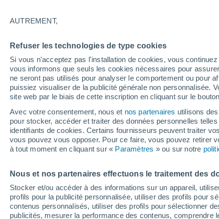
33°
AUTREMENT,
UV
4 Mod
Refuser les technologies de type cookies
Sensation de 31°
FPS
6-10
Si vous n'acceptez pas l'installation de cookies, vous continu
vous informons que seuls les cookies nécessaires pour assurer la
ne seront pas utilisés pour analyser le comportement ou pour af
puissiez visualiser de la publicité générale non personnalisée. V
Flash info
site web par le biais de cette inscription en cliquant sur le bouto
Encore de la chaleur !
Avec votre consentement, nous et
nos partenaires
utilisons des
pour stocker, accéder et traiter des données personnelles telles 
Météo 1 - 7 jours
Heure par heure
Actualité
Carte 
identifiants de cookies. Certains fournisseurs peuvent traiter vo
vous pouvez vous opposer. Pour ce faire, vous pouvez retirer
à tout moment en cliquant sur «
Paramètres
» ou sur notre
poli
Demain
Lundi
Aujourd´hui
Nous et nos partenaires effectuons le traitement des d
9 Août
10 Août
8 Août
Stocker et/ou accéder à des informations sur un appareil, utilise
profils pour la publicité personnalisée, utiliser des profils pour 
contenus personnalisés, utiliser des profils pour sélectionner
publicités, mesurer la performance des contenus, comprendre le
80%