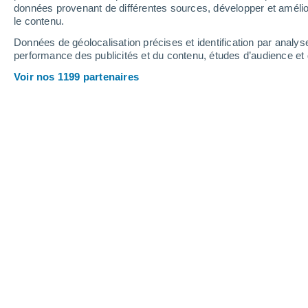
6.9 mm
données provenant de différentes sources, développer et amélior
le contenu.
32°
/
18°
32°
/
18°
34°
/
15°
Données de géolocalisation précises et identification par analys
performance des publicités et du contenu, études d’audience e
15
-
32
km/h
7
-
21
km/h
16
12
-
26
km/h
Voir nos 1199 partenaires
Météo Concremiers aujourd´hui
, 8 ao
Brume de pouss
33°
17:00
T. ressentie
31°
Brume de pouss
33°
18:00
T. ressentie
31°
Brume de pouss
33°
19:00
T. ressentie
31°
Brume de pouss
32°
20:00
T. ressentie
31°