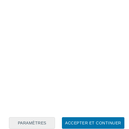
Calendrier lunaire
Lun
Mar
Mer
Jeu
Ven
Sam
Dim
8
9
10
11
12
13
14
15
16
17
18
19
20
21
PARAMÈTRES
ACCEPTER ET CONTINUER