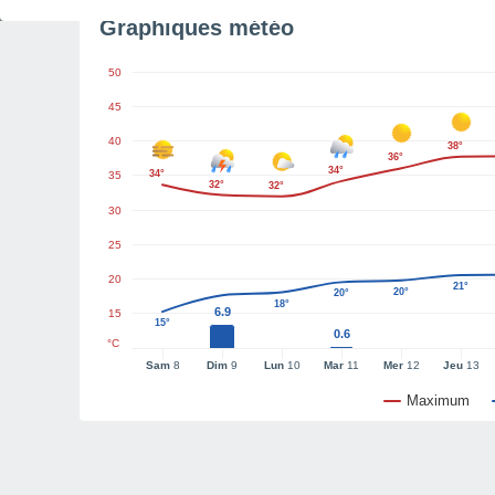
Graphiques météo
50
45
40
38°
36°
34°
34°
35
32°
32°
30
25
20
21°
20°
20°
18°
6.9
15
15°
0.6
°C
Sam
8
Dim
9
Lun
10
Mar
11
Mer
12
Jeu
13
Maximum