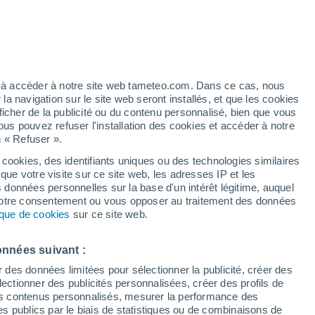
éré
ez à accéder à notre site web tameteo.com. Dans ce cas, nous
 navigation sur le site web seront installés, et que les cookies
ficher de la publicité ou du contenu personnalisé, bien que vous
ous pouvez refuser l'installation des cookies et accéder à notre
n « Refuser ».
 cookies, des identifiants uniques ou des technologies similaires
que votre visite sur ce site web, les adresses IP et les
de pluie
Radar de pluie
Satellites
Modèles
s données personnelles sur la base d'un intérêt légitime, auquel
 votre consentement ou vous opposer au traitement des données
tique de cookies
sur ce site web.
Mardi
Mercredi
Jeudi
Vendredi
onnées suivant :
11 Août
12 Août
13 Août
14 Août
r des données limitées pour sélectionner la publicité, créer des
sélectionner des publicités personnalisées, créer des profils de
 des contenus personnalisés, mesurer la performance des
s publics par le biais de statistiques ou de combinaisons de
40%