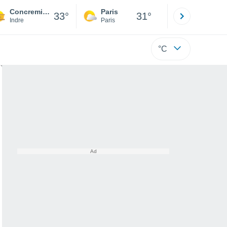
Concremiers
Paris
Montpelli
33°
31°
Indre
Paris
Hérault
°C