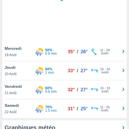
logies
e
s
tez pas
ation de
, vous
z à
à notre
Mercredi
50%
11
-
29
35°
/
26°
0.6 mm
km/h
19 Août
.com.
 cas,
Jeudi
60%
15
-
32
us
33°
/
27°
1 mm
km/h
20 Août
ns que
s
Vendredi
60%
15
-
33
32°
/
27°
ires
0.6 mm
km/h
21 Août
urer la
on sur le
Samedi
70%
11
-
25
 seront
31°
/
25°
1.5 mm
km/h
22 Août
, et que
ies ne
as
Graphiques météo