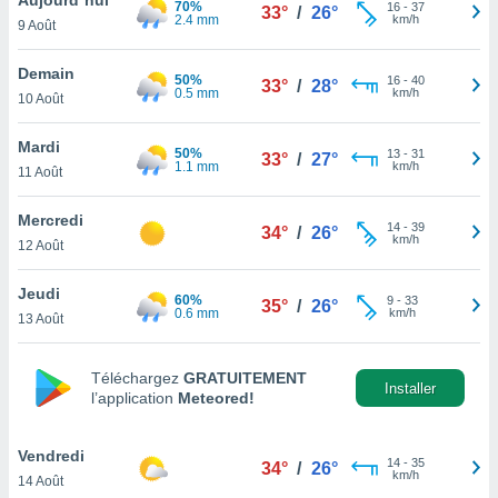
70%
n «
16
-
37
33°
/
26°
2.4 mm
km/h
9 Août
 et
r »,
cédez au
Demain
50%
16
-
40
33°
/
28°
 et vous
0.5 mm
km/h
10 Août
z
ation de
Mardi
50%
13
-
31
33°
/
27°
1.1 mm
km/h
11 Août
qu'ils
 nous ou
aires,
Mercredi
14
-
39
34°
/
26°
km/h
12 Août
nt de
t
Jeudi
60%
9
-
33
er le
35°
/
26°
0.6 mm
km/h
13 Août
ement
te, ainsi
Téléchargez
GRATUITEMENT
per un
Installer
l’application
Meteored!
écifique
us
de la
Vendredi
14
-
35
34°
/
26°
 et du
km/h
14 Août