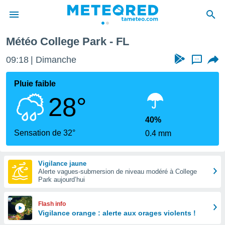
Météo College Park - FL
e
ntialité
09:18
Dimanche
...
enu de
o.com
Pluie faible
o.com) a
28°
aré par
onnels
40%
arantir
Sensation de 32°
0.4 mm
té des
ions
. Vous
Vigilance jaune
accéder
Alerte vagues-submersion de niveau modéré à College
e en
Park aujourd’hui
 les
s :
Flash info
Vigilance orange : alerte aux orages violents !
r les