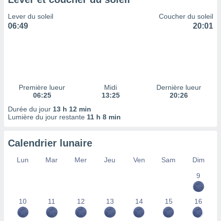
ires
ons le
Lever du soleil
Coucher du soleil
ent des
06:49
20:01
es
 :
et/ou
 à des
ions sur
eil,
Première lueur
Midi
Dernière lueur
des
06:25
13:25
20:26
limitées
Durée du jour
13 h 12 min
Lumière du jour restante
11 h 8 min
nner la
, créer
ils pour
Calendrier lunaire
ité
lisée,
Lun
Mar
Mer
Jeu
Ven
Sam
Dim
des
our
9
nner des
és
10
11
12
13
14
15
16
lisées,
s profils
enus