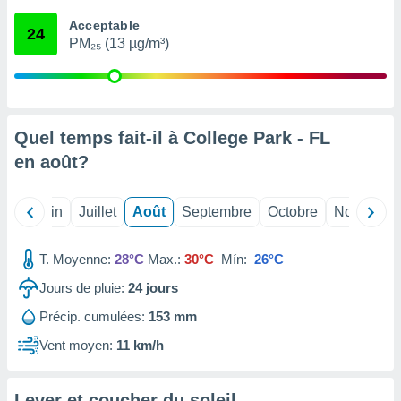
nées
Acceptable
lles sur
24
PM₂₅ (13 µg/m³)
d'un
égitime,
vous
vous
 Pour ce
ous
Quel temps fait-il à College Park - FL
etirer
en
août
?
ement
 opposer
Mai
Juin
Juillet
Août
Septembre
Octobre
Novembre
ement
nées à
ment en
T. Moyenne:
28°C
Max.:
30°C
Mín:
26°C
 sur «
res
» ou
Jours de pluie:
24
jours
e
Précip. cumulées:
153 mm
que de
kies
Vent moyen:
11 km/h
ite web.
t nos
Lever et coucher du soleil