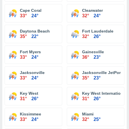
Cape Coral
Clearwater
33°
24°
32°
24°
Daytona Beach
Fort Lauderdale
35°
22°
32°
26°
Fort Myers
Gainesville
33°
24°
36°
23°
Jacksonville
Jacksonville JetPort at 
33°
24°
35°
23°
Key West
Key West International 
31°
26°
31°
26°
Kissimmee
Miami
33°
24°
32°
25°