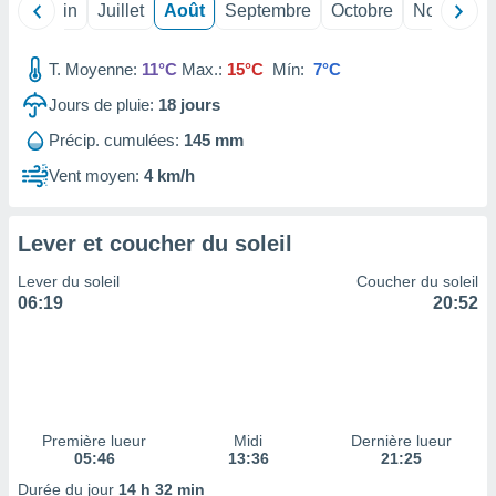
ires
Mai
Juin
Juillet
Août
Septembre
Octobre
Novembre
ons le
ent des
es
T. Moyenne:
11°C
Max.:
15°C
Mín:
7°C
 :
Jours de pluie:
18
jours
et/ou
 à des
Précip. cumulées:
145 mm
ions sur
Vent moyen:
4 km/h
eil,
des
limitées
Lever et coucher du soleil
nner la
Lever du soleil
Coucher du soleil
, créer
06:19
20:52
ils pour
ité
lisée,
des
our
nner des
és
Première lueur
Midi
Dernière lueur
lisées,
05:46
13:36
21:25
s profils
Durée du jour
14 h 32 min
enus