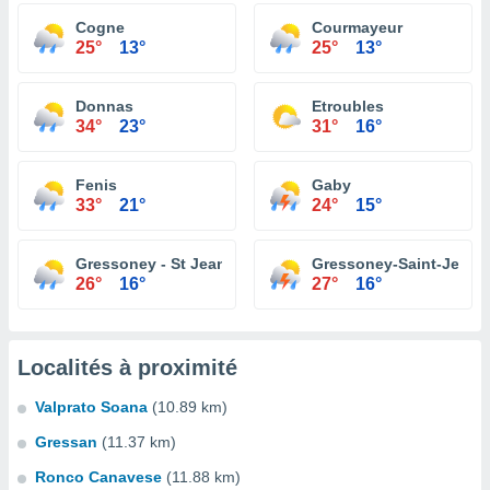
Cogne
Courmayeur
25°
13°
25°
13°
Donnas
Etroubles
34°
23°
31°
16°
Fenis
Gaby
33°
21°
24°
15°
Gressoney - St Jean
Gressoney-Saint-Jean
26°
16°
27°
16°
Localités à proximité
Valprato Soana
(10.89 km)
Gressan
(11.37 km)
Ronco Canavese
(11.88 km)