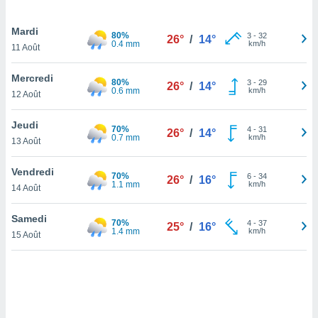
lisé en
 de
Mardi
80%
3
-
32
. Vous
26°
/
14°
0.4 mm
km/h
11 Août
rouver
Mercredi
ations
80%
3
-
29
26°
/
14°
0.6 mm
km/h
re
12 Août
que de
kies
Jeudi
70%
4
-
31
r votre
26°
/
14°
0.7 mm
km/h
13 Août
ement à
ment en
Vendredi
sur le
70%
6
-
34
26°
/
16°
1.1 mm
km/h
14 Août
res des
kies
Samedi
70%
4
-
37
25°
/
16°
le au
1.4 mm
km/h
15 Août
page de
te web.
MENT,
 les