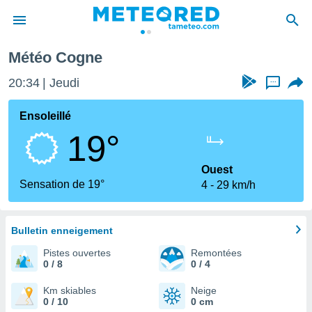
Météo Cogne
e
ntialité
20:34
Jeudi
...
enu de
o.com
Ensoleillé
o.com) a
19°
aré par
onnels
Ouest
arantir
Sensation de 19°
4
29 km/h
té des
ions
. Vous
accéder
Bulletin enneigement
e en
Pistes ouvertes
Remontées
 les
0 / 8
0 / 4
s :
Km skiables
Neige
0 / 10
0 cm
r les