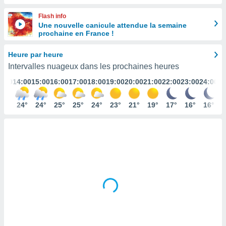
s et
Flash info
r
Une nouvelle canicule attendue la semaine
tement
prochaine en France !
cité
ue
Heure par heure
lisée,
ACCEPTER
Intervalles nuageux dans les prochaines heures
ur des
ET
ions
3:00
14:00
15:00
16:00
17:00
18:00
19:00
20:00
21:00
22:00
23:00
24:00
CONTINUER
es par le
 cookies
24°
24°
24°
25°
25°
24°
23°
21°
19°
17°
16°
16°
PARAMÈTRES
gies
es, nous
de
 notre
afin de
r à vous
r
ment des
 de très
alité.
ant sur