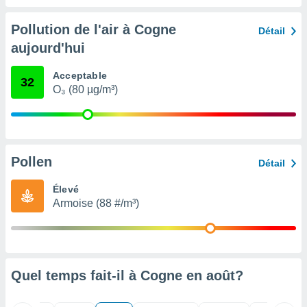
nées
lles sur
Pollution de l'air à Cogne
Détail
d'un
aujourd'hui
égitime,
vous
vous
Acceptable
32
 Pour ce
O₃ (80 µg/m³)
ous
etirer
ement
 opposer
Pollen
Détail
ement
nées à
Élevé
ment en
Armoise (88 #/m³)
 sur «
res
» ou
e
que de
kies
ite web.
Quel temps fait-il à Cogne en
août
?
t nos