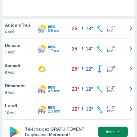
n «
 et
r »,
cédez au
Aujourd´hui
 et vous
60%
8
-
37
25°
/
13°
0.6 mm
km/h
z
6 Août
ation de
Demain
80%
5
-
36
25°
/
14°
qu'ils
1.7 mm
km/h
7 Août
 nous ou
aires,
Samedi
3
-
29
25°
/
12°
km/h
nt de
8 Août
t
er le
Dimanche
90%
5
-
27
23°
/
12°
ement
4.9 mm
km/h
9 Août
te, ainsi
Lundi
per un
90%
8
-
47
25°
/
15°
2.3 mm
km/h
écifique
10 Août
us
de la
Téléchargez
GRATUITEMENT
 et du
Installer
l’application
Meteored!