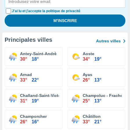
J'ai lu et j'accepte la politique de privacité
Principales villes
Autres villes
Antey-Saint-Andrè
Aoste
30°
18°
34°
19°
Arnad
Ayas
33°
22°
26°
13°
Challand-Saint-Victor
Champoluc - Frachey
31°
19°
25°
13°
Champorcher
Châtillon
26°
16°
33°
21°