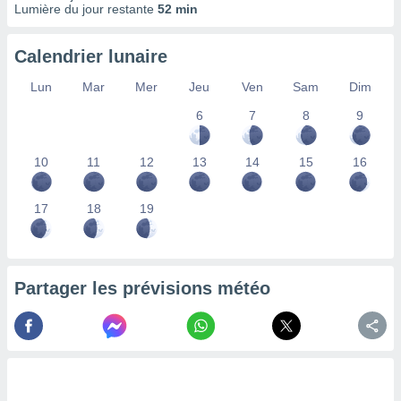
Lumière du jour restante
52 min
lisés,
des
our
Calendrier lunaire
nner des
s
Lun
Mar
Mer
Jeu
Ven
Sam
Dim
lisés,
6
7
8
9
la
ance des
s,
10
11
12
13
14
15
16
la
ance des
s,
17
18
19
dre les
par le
ques ou
Partager les prévisions météo
inaisons
ées
nt de
tes
,
er et
r les